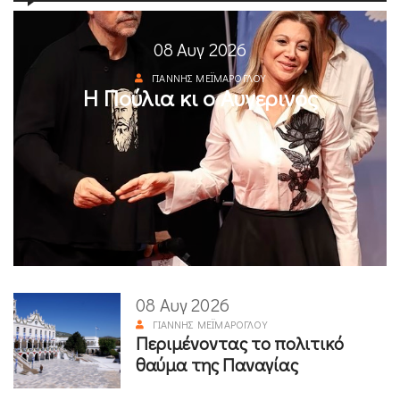
08 Αυγ 2026
ΓΙΆΝΝΗΣ ΜΕΪΜΆΡΟΓΛΟΥ
Η Πούλια κι ο Αυγερινός
08 Αυγ 2026
ΓΙΆΝΝΗΣ ΜΕΪΜΆΡΟΓΛΟΥ
Περιμένοντας το πολιτικό
θαύμα της Παναγίας