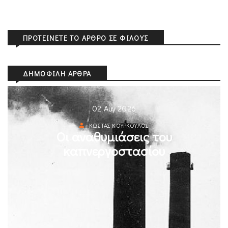
ΠΡΟΤΕΊΝΕΤΕ ΤΟ ΆΡΘΡΟ ΣΕ ΦΊΛΟΥΣ
ΔΗΜΟΦΙΛΉ ΆΡΘΡΑ
02 Αυγ 2026
ΚΏΣΤΑΣ ΚΟΎΡΚΟΥΛΟΣ
Οι αναθυμιάσεις του
καπνεργοστασίου