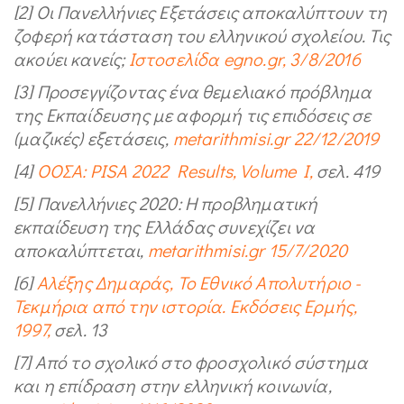
[2] Οι Πανελλήνιες Εξετάσεις αποκαλύπτουν τη
ζοφερή κατάσταση του ελληνικού σχολείου. Τις
ακούει κανείς;
Ιστοσελίδα egno.gr, 3/8/2016
[3] Προσεγγίζοντας ένα θεμελιακό πρόβλημα
της Εκπαίδευσης με αφορμή τις επιδόσεις σε
(μαζικές) εξετάσεις,
metarithmisi.gr 22/12/2019
[4]
ΟΟΣΑ: PISA 2022 Results, Volume I,
σελ. 419
[5] Πανελλήνιες 2020: Η προβληματική
εκπαίδευση της Ελλάδας συνεχίζει να
αποκαλύπτεται,
metarithmisi.gr 15/7/2020
[6]
Αλέξης Δημαράς, Το Εθνικό Απολυτήριο -
Τεκμήρια από την ιστορία. Εκδόσεις Ερμής,
1997,
σελ. 13
[7] Από το σχολικό στο φροσχολικό σύστημα
και η επίδραση στην ελληνική κοινωνία,