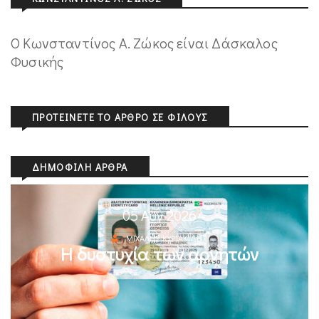
Ο Κωνσταντίνος Α. Ζώκος είναι Δάσκαλος
Φυσικής
ΠΡΟΤΕΊΝΕΤΕ ΤΟ ΆΡΘΡΟ ΣΕ ΦΊΛΟΥΣ
ΔΗΜΟΦΙΛΉ ΆΡΘΡΑ
05 Αυγ 2026
ΜΙΧΆΛΗΣ ΚΥΡΙΑΚΊΔΗΣ
Η δυστυχία των αρνητών