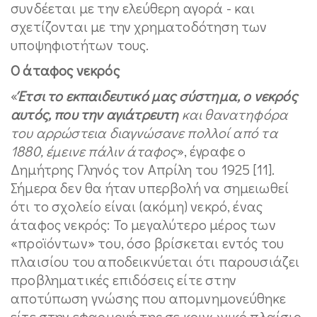
συνδέεται με την ελεύθερη αγορά - και
σχετίζονται με την χρηματοδότηση των
υποψηφιοτήτων τους.
Ο άταφος νεκρός
«
Έτσι το εκπαιδευτικό μας σύστημα, ο νεκρός
αυτός, που την αγιάτρευτη
και θανατηφόρα
του αρρώστεια διαγνώσανε πολλοί από τα
1880, έμεινε πάλιν άταφος
», έγραφε ο
Δημήτρης Γληνός τον Απρίλη του 1925 [11].
Σήμερα δεν θα ήταν υπερβολή να σημειωθεί
ότι το σχολείο είναι (ακόμη) νεκρό, ένας
άταφος νεκρός: Το μεγαλύτερο μέρος των
«προϊόντων» του, όσο βρίσκεται εντός του
πλαισίου του αποδεικνύεται ότι παρουσιάζει
προβληματικές επιδόσεις είτε στην
αποτύπωση γνώσης που απομνημονεύθηκε
είτε στην εφαρμογή της σε κοινωνικό πλαίσιο,