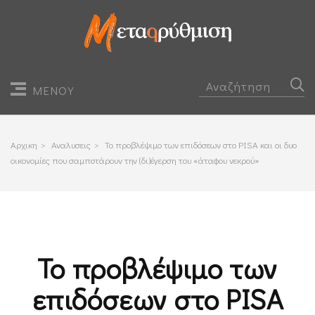
ΜΕΝΟΥ
Αρχικη
>
Αναλυσεις
>
Το προβλέψιμο των επιδόσεων στο PISA και οι δυο
οικονομίες που σαμποτάρουν την (δι)έγερση του «άταφου νεκρού»
Το προβλέψιμο των
επιδόσεων στο PISA