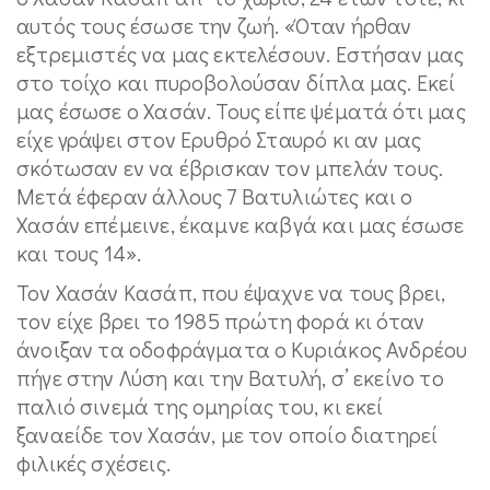
αυτός τους έσωσε την ζωή. «Όταν ήρθαν
εξτρεμιστές να μας εκτελέσουν. Εστήσαν μας
στο τοίχο και πυροβολούσαν δίπλα μας. Εκεί
μας έσωσε ο Χασάν. Τους είπε ψέματά ότι μας
είχε γράψει στον Ερυθρό Σταυρό κι αν μας
σκότωσαν εν να έβρισκαν τον μπελάν τους.
Μετά έφεραν άλλους 7 Βατυλιώτες και ο
Χασάν επέμεινε, έκαμνε καβγά και μας έσωσε
και τους 14».
Τον Χασάν Κασάπ, που έψαχνε να τους βρει,
τον είχε βρει το 1985 πρώτη φορά κι όταν
άνοιξαν τα οδοφράγματα ο Κυριάκος Ανδρέου
πήγε στην Λύση και την Βατυλή, σ’ εκείνο το
παλιό σινεμά της ομηρίας του, κι εκεί
ξαναείδε τον Χασάν, με τον οποίο διατηρεί
φιλικές σχέσεις.