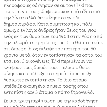
πληροφορίες οδήγησαν σε αυτόν (Τ/κ) που
φέρεται να τους έθαψε με εκσκαφέα έξω από
την Σίντα αλλά δεν μίλησε στην τ/κ
δημοσιογράφο. Κατά σύμπτωση και πάλι
όμως, ο εν λόγω άνδρας ήταν θείος του γιου
ενός εκ των θυμάτων του 1964 στην Λύση από
την πλευρά της μητέρας του. Στο θείο του είπε
ότι όπως ο ίδιος έκλαψε τον πατέρα του 50
χρόνια μετά, όταν εντοπίστηκαν τα οστά του,
έτσι και 3 οικογένειες (Ε/κ) περιμένουν να
κλάψουν τους δικούς τους. Τελικά ο θείος
μίλησε και υπέδειξε το σημείο όπου οι έξι
Λυσιώτες εντοπίστηκαν. Το ίδιο άτομο
υπέδειξε ακόμη ένα σημείο ταφής όπου
εντοπίστηκαν 3 άτομα από το Στρογγυλό.
Σε μια τρίτη περίπτωση, με την καθοδήγηση
του τ/κ Χουσεϊν Λατίφ, ο Κυριάκος Ανδρέου