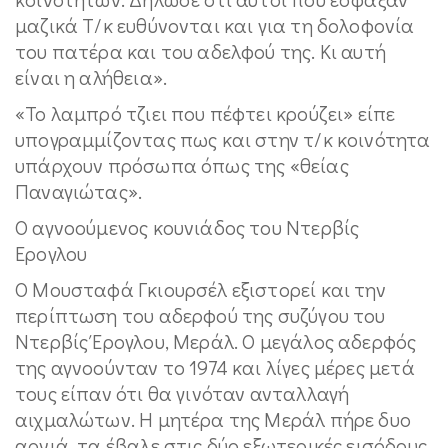
μαζικά Τ/κ ευθύνονται και για τη δολοφονία
του πατέρα και του αδελφού της. Κι αυτή
είναι η αλήθεια».
«Το λαμπρό τζιει που πέφτει κρούζει» είπε
υπογραμμίζοντας πως και στην τ/κ κοινότητα
υπάρχουν πρόσωπα όπως της «θείας
Παναγιώτας».
Ο αγνοούμενος κουνιάδος του Ντερβίς
Ερογλου
Ο Μουσταφά Γκιουρσέλ εξιστορεί και την
περίπτωση του αδερφού της συζύγου του
Ντερβίς Έρογλου, Μεράλ. Ο μεγάλος αδερφός
της αγνοούνταν το 1974 και λίγες μέρες μετά
τους είπαν ότι θα γινόταν ανταλλαγή
αιχμαλώτων. Η μητέρα της Μεράλ πήρε δυο
αρνιά, τα έβαλε στις δύο εξωτερικές εισόδους