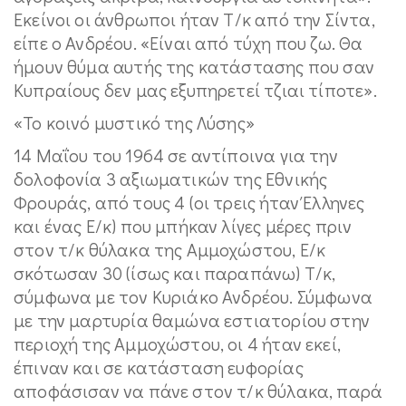
Εκείνοι οι άνθρωποι ήταν Τ/κ από την Σίντα,
είπε ο Ανδρέου. «Είναι από τύχη που ζω. Θα
ήμουν θύμα αυτής της κατάστασης που σαν
Κυπραίους δεν μας εξυπηρετεί τζιαι τίποτε».
«Το κοινό μυστικό της Λύσης»
14 Μαΐου του 1964 σε αντίποινα για την
δολοφονία 3 αξιωματικών της Εθνικής
Φρουράς, από τους 4 (οι τρεις ήταν Έλληνες
και ένας Ε/κ) που μπήκαν λίγες μέρες πριν
στον τ/κ θύλακα της Αμμοχώστου, Ε/κ
σκότωσαν 30 (ίσως και παραπάνω) Τ/κ,
σύμφωνα με τον Κυριάκο Ανδρέου. Σύμφωνα
με την μαρτυρία θαμώνα εστιατορίου στην
περιοχή της Αμμοχώστου, οι 4 ήταν εκεί,
έπιναν και σε κατάσταση ευφορίας
αποφάσισαν να πάνε στον τ/κ θύλακα, παρά