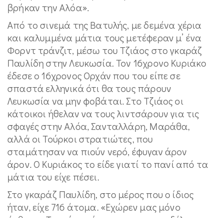
βρήκαν την Αλόα».
Από το σινεμά της Βατυλής, με δεμένα χέρια
και καλυμμένα μάτια τους μετέφεραν μ’ ένα
Φορντ τράνζιτ, μέσω του Τζιάος στο γκαράζ
Παυλίδη στην Λευκωσία. Τον 16χρονο Κυριάκο
έδεσε ο 16χρονος Ορχάν που του είπε σε
σπαστά ελληνικά ότι θα τους πάρουν
Λευκωσία να μην φοβάται. Στο Τζιάος οι
κάτοικοι ήθελαν να τους λιντσάρουν για τις
σφαγές στην Αλόα, Σανταλλάρη, Μαράθα,
αλλά οι Τούρκοι στρατιώτες, που
σταμάτησαν να πιούν νερό, έφυγαν άρον
άρον. Ο Κυριάκος το είδε γιατί το πανί από τα
μάτια του είχε πέσει.
Στο γκαράζ Παυλίδη, στο μέρος που ο ίδιος
ήταν, είχε 716 άτομα. «Εχώρεν μας μόνο