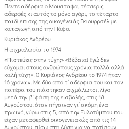
Πέντε αδέρφια ο Μουσταφά, τέσσερις
αδερφές κι αυτός το μόνο αγόρι, το τέταρτο
παιδί επίσης της οικογένειάς Γκιουρρσέλ με
καταγωγή από την Πάφο.
Κυριάκος Ανδρέου
Η αιχμαλωσία το 1974
«Πιστεύεις στην τύχη;» «Βέβαια! Εγώ δεν
εύχομαι στους ανθρώπους χρόνια πολλά αλλά
καλή τύχη». Ο Κυριάκος Ανδρέου το 1974 ήταν
16 χρόνων. Με δύο από τ’ αδέρφια του και τον
πατέρα του πιάστηκαν αιχμάλωτοι, λίγο
μετά την β’ φάση της εισβολής, στις 18
Αυγούστου, όταν πήγαιναν γι’ ακόμη ένα
πρωινό, γύρω στις 5, από την Ξυλοτύμπου που
είχαν μεταφερθεί οικογενειακώς από τις 14
Αυγούστου, πίσω στη Λύση για να ποτίσουν