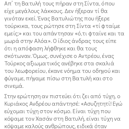
Απ’ τη Βατυλή τους πήραν στη Σίντα, όπου
είχε μεγάλους λάκκους. Δεν ήξεραν τί θα
γινόταν εκεί. Ένας Βατυλιώτης που ήξερε
τούρκικα, τους ρώτησε στη Σίντα «τί φταίμε
εμείς;» και του απάντησαν «ό,τι φταίνε και τα
μωρά στην Αλόα». Ο ίδιος άνδρας τους είπε
ότι η απόφαση λήφθηκε και θα τους
σκότωναν. Όμως, συνέχισε ο Αντρέου, ένας
Τούρκος αξιωματικός ανέβηκε στα σκαλιά
του λεωφορείου, έκανε νόημα του οδηγού και
φύγαμε, πήγαμε πίσω στη Βατυλή και στο
σινεμά.
Στην ερώτηση αν πιστεύει ότι ζει από τύχη, ο
Κυριάκος Ανδρέου απάντησέ: «Ασυζητητί! Εγώ
εύχομαι τύχη στον κόσμο. Είναι τύχη που
κόψαμε τον Χασάν στη Βατυλή, είναι τύχη να
κόψαμε καλούς ανθρώπους, ειδικά όταν