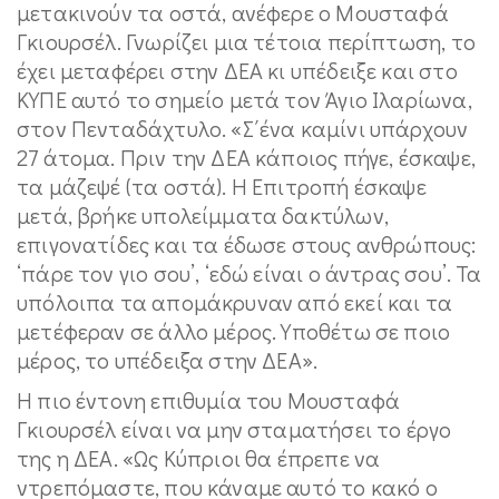
μετακινούν τα οστά, ανέφερε ο Μουσταφά
Γκιουρσέλ. Γνωρίζει μια τέτοια περίπτωση, το
έχει μεταφέρει στην ΔΕΑ κι υπέδειξε και στο
ΚΥΠΕ αυτό το σημείο μετά τον Άγιο Ιλαρίωνα,
στον Πενταδάχτυλο. «Σ΄ένα καμίνι υπάρχουν
27 άτομα. Πριν την ΔΕΑ κάποιος πήγε, έσκαψε,
τα μάζεψέ (τα οστά). Η Επιτροπή έσκαψε
μετά, βρήκε υπολείμματα δακτύλων,
επιγονατίδες και τα έδωσε στους ανθρώπους:
‘πάρε τον γιο σου’, ‘εδώ είναι ο άντρας σου’. Τα
υπόλοιπα τα απομάκρυναν από εκεί και τα
μετέφεραν σε άλλο μέρος. Υποθέτω σε ποιο
μέρος, το υπέδειξα στην ΔΕΑ».
Η πιο έντονη επιθυμία του Μουσταφά
Γκιουρσέλ είναι να μην σταματήσει το έργο
της η ΔΕΑ. «Ως Κύπριοι θα έπρεπε να
ντρεπόμαστε, που κάναμε αυτό το κακό ο