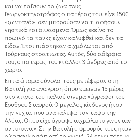
και να ταΐσουν τα ζώα τους.
Γεωργοκτηνοτρόφος ο πατέρας του, είχε 1500
«ζωντανά», δεν μπορούσαν να τ’ αφήσουν
νηστικά και διψασμένα. Όμως εκείνο το
πρωινό τα τανκς είχαν καλυφθεί και δεν τα
είδαν. Έτσι πιάστηκαν αιχμάλωτοι από
Τούρκους στρατιώτες. Αυτός, δύο αδέρφια
του, ο πατέρας του κι άλλοι 3 άνδρες από το
χωριό.
Επτά άτομα σύνολο, τους μετέφεραν στη
Βατυλή για ανάκριση όπου έμειναν 15 μέρες
στο κτίριο του παλιού σινεμά «άγραφοι του
Ερυθρού Σταυρού. Ο μεγάλος κίνδυνος ήταν
την νύχτα που ανακάλυψα τον τάφο της
Αλόας. Όπου είχε άγραφο αιχμάλωτο γίνονταν
αντίποινα». Στην Βατυλή ο φρουρός τους ήταν
ο Χασάν Κασάπ απ’ το χωριό, 24 ετών τότε, κι