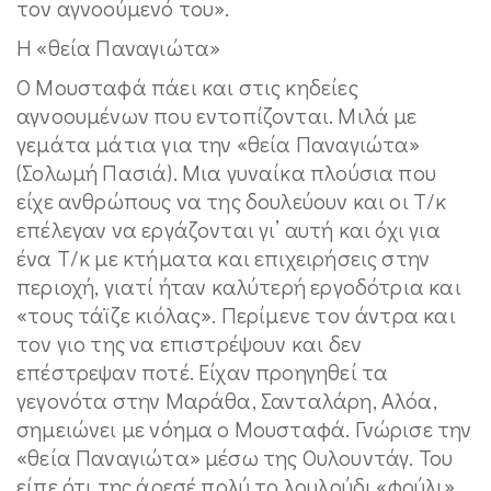
τον αγνοούμενό του».
Η «θεία Παναγιώτα»
Ο Μουσταφά πάει και στις κηδείες
αγνοουμένων που εντοπίζονται. Μιλά με
γεμάτα μάτια για την «θεία Παναγιώτα»
(Σολωμή Πασιά). Μια γυναίκα πλούσια που
είχε ανθρώπους να της δουλεύουν και οι Τ/κ
επέλεγαν να εργάζονται γι’ αυτή και όχι για
ένα Τ/κ με κτήματα και επιχειρήσεις στην
περιοχή, γιατί ήταν καλύτερή εργοδότρια και
«τους τάϊζε κιόλας». Περίμενε τον άντρα και
τον γιο της να επιστρέψουν και δεν
επέστρεψαν ποτέ. Είχαν προηγηθεί τα
γεγονότα στην Μαράθα, Σανταλάρη, Αλόα,
σημειώνει με νόημα ο Μουσταφά. Γνώρισε την
«θεία Παναγιώτα» μέσω της Ουλουντάγ. Του
είπε ότι της άρεσέ πολύ το λουλούδι «φούλι»,