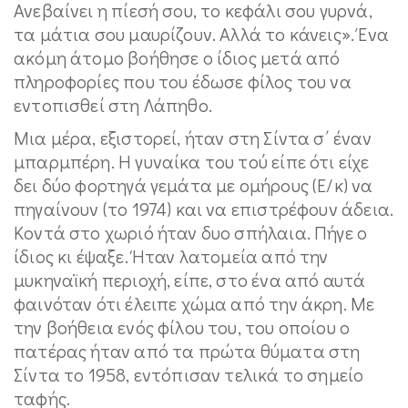
Ανεβαίνει η πίεσή σου, το κεφάλι σου γυρνά,
τα μάτια σου μαυρίζουν. Αλλά το κάνεις». Ένα
ακόμη άτομο βοήθησε ο ίδιος μετά από
πληροφορίες που του έδωσε φίλος του να
εντοπισθεί στη Λάπηθο.
Μια μέρα, εξιστορεί, ήταν στη Σίντα σ΄ έναν
μπαρμπέρη. Η γυναίκα του τού είπε ότι είχε
δει δύο φορτηγά γεμάτα με ομήρους (Ε/κ) να
πηγαίνουν (το 1974) και να επιστρέφουν άδεια.
Κοντά στο χωριό ήταν δυο σπήλαια. Πήγε ο
ίδιος κι έψαξε. Ήταν λατομεία από την
μυκηναϊκή περιοχή, είπε, στο ένα από αυτά
φαινόταν ότι έλειπε χώμα από την άκρη. Με
την βοήθεια ενός φίλου του, του οποίου ο
πατέρας ήταν από τα πρώτα θύματα στη
Σίντα το 1958, εντόπισαν τελικά το σημείο
ταφής.