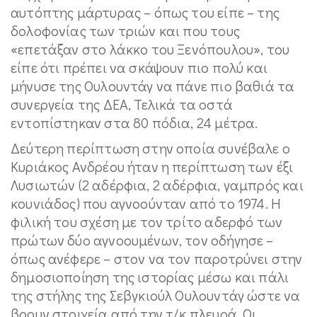
αυτόπτης μάρτυρας – όπως του είπε – της
δολοφονίας των τριών και που τους
«επετάξαν στο λάκκο του Ξενόπουλου», του
είπε ότι πρέπει να σκάψουν πιο πολύ και
μήνυσε της Ουλουντάγ να πάνε πιο βαθιά τα
συνεργεία της ΔΕΑ, Τελικά τα οστά
εντοπίστηκαν στα 80 πόδια, 24 μέτρα.
Δεύτερη περίπτωση στην οποία συνέβαλε ο
Κυριάκος Ανδρέου ήταν η περίπτωση των έξι
Λυσιωτών (2 αδέρφια, 2 αδέρφια, γαμπρός και
κουνιάδος) που αγνοούνταν από το 1974. Η
φιλική του σχέση με τον τρίτο αδερφό των
πρώτων δύο αγνοουμένων, τον οδήγησε –
όπως ανέφερε – στον να τον παροτρύνει στην
δημοσιοποίηση της ιστορίας μέσω και πάλι
της στήλης της Σεβγκιούλ Ουλουντάγ ώστε να
βρουν στοιχεία από την τ/κ πλευρά. Οι