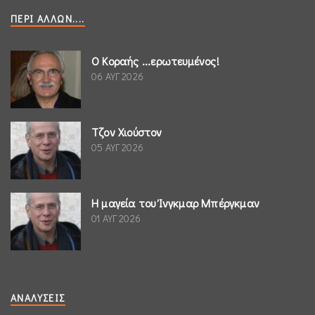
ΠΕΡΊ ΆΛΛΩΝ....
Ο Κοραής ...ερωτευμένος!
06 ΑΥΓ 2026
Τζον Χιούστον
05 ΑΥΓ 2026
Η μαγεία του Ίνγκμαρ Μπέργκμαν
01 ΑΥΓ 2026
ΑΝΑΛΎΣΕΙΣ