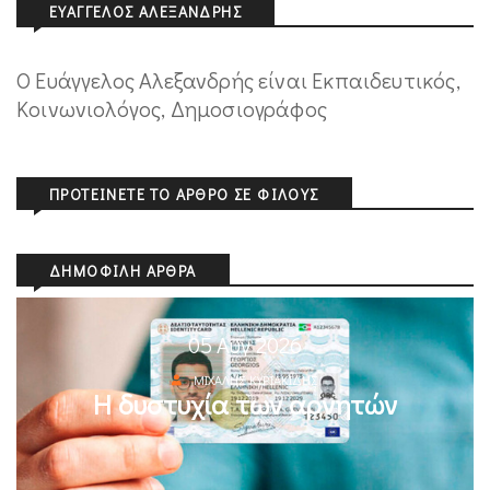
ΕΥΆΓΓΕΛΟΣ ΑΛΕΞΑΝΔΡΉΣ
Ο Ευάγγελος Αλεξανδρής είναι Εκπαιδευτικός,
Κοινωνιολόγος, Δημοσιογράφος
ΠΡΟΤΕΊΝΕΤΕ ΤΟ ΆΡΘΡΟ ΣΕ ΦΊΛΟΥΣ
ΔΗΜΟΦΙΛΉ ΆΡΘΡΑ
05 Αυγ 2026
ΜΙΧΆΛΗΣ ΚΥΡΙΑΚΊΔΗΣ
Η δυστυχία των αρνητών