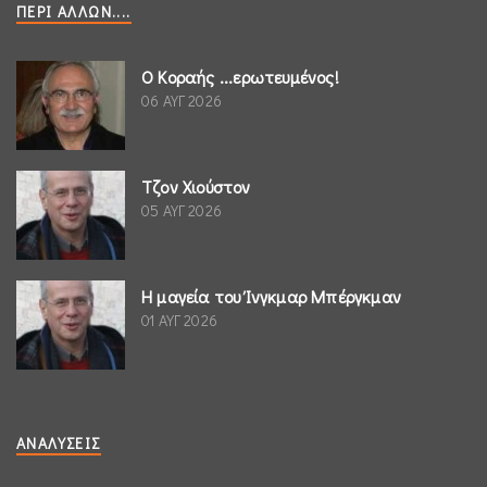
ΠΕΡΊ ΆΛΛΩΝ....
Ο Κοραής ...ερωτευμένος!
06 ΑΥΓ 2026
Τζον Χιούστον
05 ΑΥΓ 2026
Η μαγεία του Ίνγκμαρ Μπέργκμαν
01 ΑΥΓ 2026
ΑΝΑΛΎΣΕΙΣ