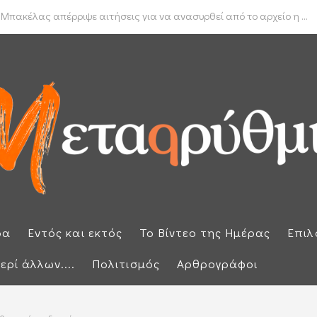
δα για το πραγματικό διαθέσιμο εισόδημα των νοικοκυριών
 Μπακέλας απέρριψε αιτήσεις για να ανασυρθεί από το αρχείο η ...
ρα
Εντός και εκτός
Το Βίντεο της Ημέρας
Επιλ
ερί άλλων....
Πολιτισμός
Αρθρογράφοι