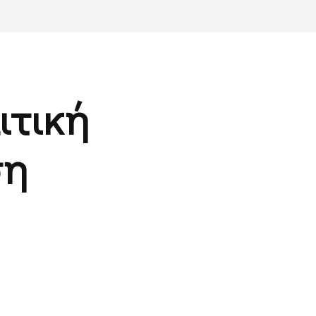
ιτική
ση