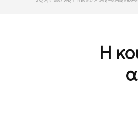
Αρχικη
>
Αναλυσεις
>
Η κοινωνική και η πολιτική αποστ
Η κο
α