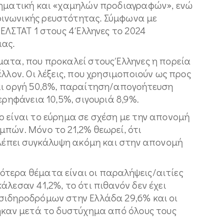
ληματική και «χαμηλών προδιαγραφών», ενώ
ινωνικής ρευστότητας. Σύμφωνα με
ΕΛΣΤΑΤ 1 στους 4 Έλληνες το 2024
ιας.
ματα, που προκαλεί στους Έλληνες η πορεία
λλον. Οι λέξεις, που χρησιμοποιούν ως προς
αι οργή 50,8%, παραίτηση/απογοήτευση
ερηφάνεια 10,5%, σιγουριά 8,9%.
 είναι το εύρημα σε σχέση με την απονομή
πών. Μόνο το 21,2% θεωρεί, ότι
βλέπει συγκάλυψη ακόμη και στην απονομή
τερα θέματα είναι οι παραλήψεις/αιτίες
λεσαν 41,2%, το ότι πιθανόν δεν έχει
σιδηροδρόμων στην Ελλάδα 29,6% και οι
θηκαν μετά το δυστύχημα από όλους τους