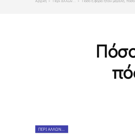
Αρχικη
>
Περι αλλων....
>
Πόσο η φόρα ήταν μεγάλη, πόσο
Πόσο
πό
ΠΕΡΊ ΆΛΛΩΝ....