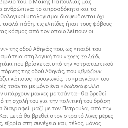
βιβλίο του, ο Μάκης Παπούλιας μας
α ανθρώπινα: το απροσδόκητο και το
ρθολογικοί υπολογισμοί διαψεύδονται όχι
 τυφλά πάθη, τις ελπίδες ή και τους φόβους
ας κόσμος από τον οποίο λείπουν οι
νι» της οδού Αθηνάς που, ως «παιδί του
ραμάτεια στη λογική του «
τρεις το λάδι,
λητάκι που βρίσκεται υπό την «στρατιωτικού
πόρνης της οδού Αθηνάς, που «
βγάζουν
ιάζει κάποιος προαγωγός, το «μαγκάκι» του
ρίς τσάντα με μόνο ένα «
δωδεκάφυλλο
εν υπάρχουν μάγκες με τσάντα– θα βρεθεί
ό τη σχολή του για την πολιτική του δράση
α διαγραφεί, μαζί με τον Πέτρουλα, από την
Και μετά θα βρεθεί στον στρατό λίγες μέρες
, εξορία στη συνέχεια και, τέλος, μόνος