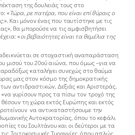
πέκταση της δουλειάς τους στο
ο: «
Τώρα, ρε πατέρα, που είναι επί θύραις ο
ς
;». Και μόνον ένας που ταυτίστηκε με τις
ας», θα μπορούσε να τις αμφισβητήσει
έχεια: «
οι βεβαιότητες είναι τα θεμέλια της
ναδεικνύεται σε στοχαστική αναπαράσταση
ου μισού του 20ού αιώνα, που όμως –για να
αραδόξως καταλήγει συνεχώς στο θαύμα
χώρας μας στον κόσμο της δημοκρατικής
των αντιδραστικών, Δεξιάς και Αριστεράς,
«να γυρίσουν προς τα πίσω τον τροχό της
α θέσουν τη χώρα εκτός Ευρώπης και εκτός
προτείνουν να αντικαταστήσουμε την
Οθωμανικής Αυτοκρατορίας, όπου το κεφάλι
οπίες του Σουλτάνου και οι δεύτεροι με τα
τις Τριτοκοσμικές Τυραννίες, όπου απλώς