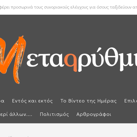
 Μπακέλας απέρριψε αιτήσεις για να ανασυρθεί από το αρχείο η ...
ρει προσωρινά τους συνοριακούς ελέγχους για όσους ταξιδεύουν από
ρα
Εντός και εκτός
Το Βίντεο της Ημέρας
Επιλ
ερί άλλων....
Πολιτισμός
Αρθρογράφοι