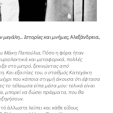
 μεγάλη… Ιστορίες και μνήμες
, Αλεξάνδρεια,
του Μάκη Παπούλια,
Πόσο η φόρα ήταν
 κυριολεκτικά και μεταφορικά, πολλές
οιξα στο μετρό, ξεκινώντας από
. Και εξαιτίας του, ο σταθμός Κατεχάκη
μέχρι που κάποια στιγμή άκουσα ότι έφτασα
ες το τέλειωσα είπα μέσα μου: τελικά είναι
α, μπορεί να δώσει πράγματα, που θα
εξηγήσουν.
υτό άλλωστε λείπει και κάθε είδους