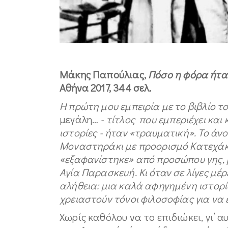
Μάκης Παπούλιας,
Πόσο η φόρα ήταν
Αθήνα 2017, 344 σελ.
Η πρώτη μου εμπειρία με το βιβλίο 
μεγάλη…
- τίτλος που εμπεριέχει και
ιστορίες - ήταν «τραυματική». Το άν
Μοναστηράκι με προορισμό Κατεχάκη
«εξαφανίστηκε» από προσώπου γης, 
Αγία Παρασκευή. Κι όταν σε λίγες μέρ
αλήθεια: μια καλά αφηγημένη ιστορί
χρειαστούν τόνοι φιλοσοφίας για να 
Xωρίς καθόλου να το επιδιώκει, γι’ α