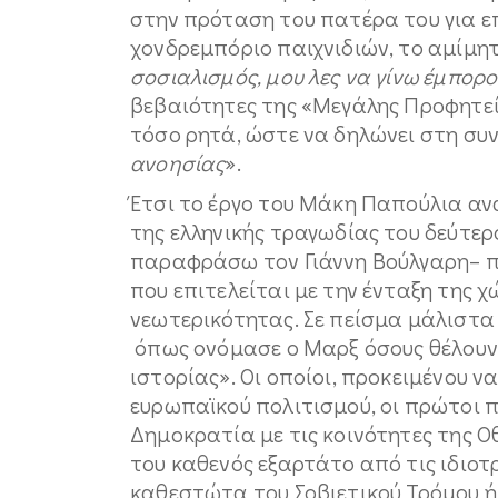
στην πρόταση του πατέρα του για ε
χονδρεμπόριο παιχνιδιών, το αμίμητ
σοσιαλισμός, μου λες να γίνω έμπορο
βεβαιότητες της «Μεγάλης Προφητεί
τόσο ρητά, ώστε να δηλώνει στη συν
ανοησίας
».
Έτσι το έργο του Μάκη Παπούλια α
της ελληνικής τραγωδίας του δεύτερ
παραφράσω τον Γιάννη Βούλγαρη– π
που επιτελείται με την ένταξη της 
νεωτερικότητας. Σε πείσμα μάλιστα 
όπως ονόμασε ο Μαρξ όσους θέλουν 
ιστορίας». Οι οποίοι, προκειμένου ν
ευρωπαϊκού πολιτισμού, οι πρώτοι 
Δημοκρατία με τις κοινότητες της 
του καθενός εξαρτάτο από τις ιδιοτρ
καθεστώτα του Σοβιετικού Τρόμου ή 