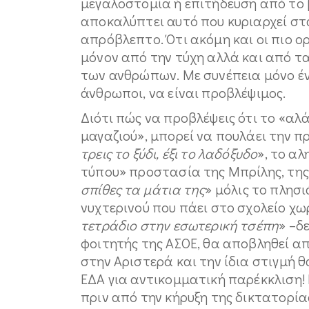
μεγαλοστομία ή επιτήδευση από το 
αποκαλύπτει αυτό που κυριαρχεί στ
απρόβλεπτο. Ότι ακόμη και οι πιο ο
μόνον από την τύχη αλλά και από τα
των ανθρώπων. Με συνέπεια μόνο έν
άνθρωποι, να είναι προβλέψιμος.
Διότι πώς να προβλέψεις ότι το «αλά
μαγαζιού», μπορεί να πουλάει την π
τρεις το ξύδι, έξι το λαδόξυδο
», το α
τύπου» προστασία της Μπρίλης, της 
σπίθες τα μάτια της
» μόλις το πλησ
νυχτερινού που πάει στο σχολείο χω
τετράδιο στην εσωτερική τσέπη
» –δ
φοιτητής της ΑΣΟΕ, θα αποβληθεί απ
στην Αριστερά και την ίδια στιγμή θ
ΕΔΑ για αντικομματική παρέκκλιση! 
πριν από την κήρυξη της δικτατορίας