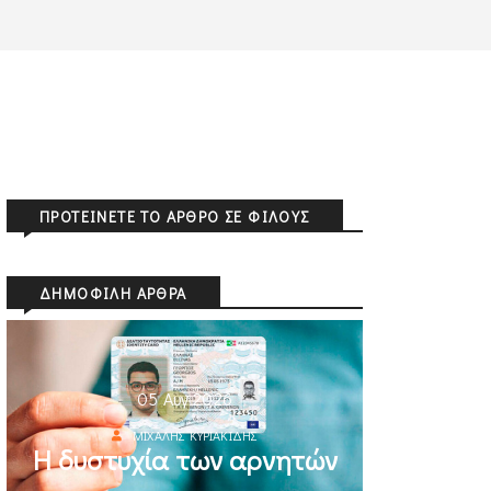
ΠΡΟΤΕΊΝΕΤΕ ΤΟ ΆΡΘΡΟ ΣΕ ΦΊΛΟΥΣ
ΔΗΜΟΦΙΛΉ ΆΡΘΡΑ
05 Αυγ 2026
ΜΙΧΆΛΗΣ ΚΥΡΙΑΚΊΔΗΣ
Η δυστυχία των αρνητών