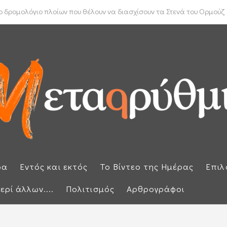
ύπρου: «Έπεσαν» οι υπογραφές με τον γαλλικό κολοσσό Meridiam
ρα
Εντός και εκτός
Το Βίντεο της Ημέρας
Επιλ
ερί άλλων....
Πολιτισμός
Αρθρογράφοι