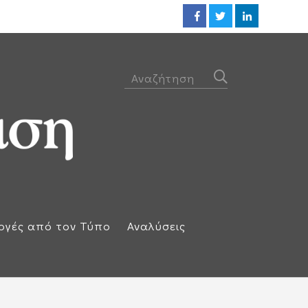
ΕΕ: Αλληλεγγύη στην Ισπανία κ
ογές από τον Τύπο
Αναλύσεις