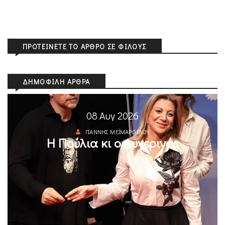
ΠΡΟΤΕΊΝΕΤΕ ΤΟ ΆΡΘΡΟ ΣΕ ΦΊΛΟΥΣ
ΔΗΜΟΦΙΛΉ ΆΡΘΡΑ
08 Αυγ 2026
ΓΙΆΝΝΗΣ ΜΕΪΜΆΡΟΓΛΟΥ
Η Πούλια κι ο Αυγερινός