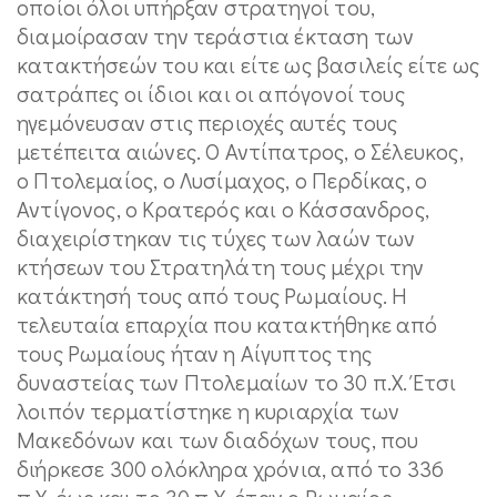
οποίοι όλοι υπήρξαν στρατηγοί του,
διαμοίρασαν την τεράστια έκταση των
κατακτήσεών του και είτε ως βασιλείς είτε ως
σατράπες οι ίδιοι και οι απόγονοί τους
ηγεμόνευσαν στις περιοχές αυτές τους
μετέπειτα αιώνες. Ο Αντίπατρος, ο Σέλευκος,
ο Πτολεμαίος, ο Λυσίμαχος, ο Περδίκας, ο
Αντίγονος, ο Κρατερός και ο Κάσσανδρος,
διαχειρίστηκαν τις τύχες των λαών των
κτήσεων του Στρατηλάτη τους μέχρι την
κατάκτησή τους από τους Ρωμαίους. Η
τελευταία επαρχία που κατακτήθηκε από
τους Ρωμαίους ήταν η Αίγυπτος της
δυναστείας των Πτολεμαίων το 30 π.Χ. Έτσι
λοιπόν τερματίστηκε η κυριαρχία των
Μακεδόνων και των διαδόχων τους, που
διήρκεσε 300 ολόκληρα χρόνια, από το 336
π.Χ. έως και το 30 π.Χ. όταν ο Ρωμαίος