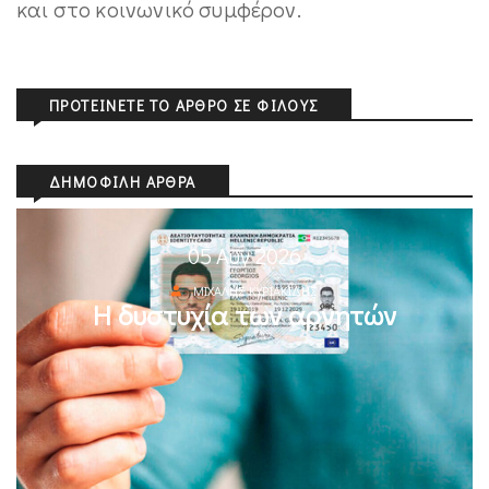
και στο κοινωνικό συμφέρον.
ΠΡΟΤΕΊΝΕΤΕ ΤΟ ΆΡΘΡΟ ΣΕ ΦΊΛΟΥΣ
ΔΗΜΟΦΙΛΉ ΆΡΘΡΑ
05 Αυγ 2026
ΜΙΧΆΛΗΣ ΚΥΡΙΑΚΊΔΗΣ
Η δυστυχία των αρνητών