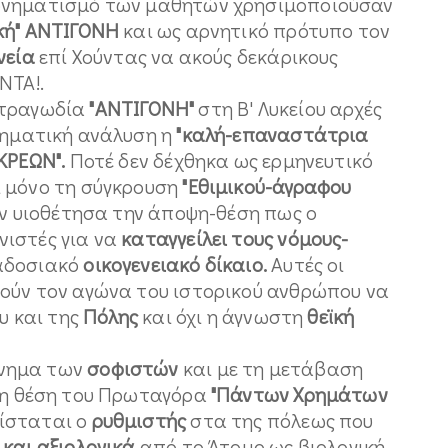
ρονηματισμό των μαθητών χρησιμοποιούσαν
κή"
ΑΝΤΙΓΟΝΗ
και ως αρνητικό πρότυπο τον
νεία
επί Χούντας να ακούς δεκάρικους
ΝΤΑ!.
 τραγωδία
"ΑΝΤΙΓΟΝΗ"
στη Β' Λυκείου αρχές
χηματική ανάλυση η
"καλή-επαναστάτρια
 ΚΡΕΩΝ".
Ποτέ δεν δέχθηκα ως ερμηνευτικό
ι μόνο τη σύγκρουση
"Εθιμικού-άγραφου
ν υιοθέτησα την άποψη-θέση πως ο
νιστές για να
καταγγείλει τους νόμους-
αδοσιακό
οικογενειακό δίκαιο.
Αυτές οι
ούν τον αγώνα του ιστορικού ανθρώπου να
υ και της
Πόλης
και όχι η άγνωστη
θεϊκή
ίνημα των
σοφιστών
και με τη μετάβαση
 η θέση του Πρωταγόρα
"Πάντων Χρημάτων
ίσταται ο
ρυθμιστής
στα της πόλεως που
 και αξιολογικά
από το Άτομο ως βιολογική