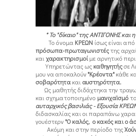
*
Το "δίκαιο" της ΑΝΤΙΓΟΝΗΣ και η
Το όνομα
ΚΡΕΩΝ
ίσως είναι από 
πρόσωπα-πρωταγωνιστές
της αρχα
και
χαρακτηρισμοί
με αρνητικό περι
Υπηρετώντας ως
καθηγητής
σε Λ
μου να αποκαλούν
"Κρέοντα"
κάθε κα
σοβαρότητα
και
αυστηρότητα.
Ως μαθητής διδάχτηκα την τραγ
και σχηματοποιημένο
μανιχαϊσμό
το
αυταρχικός βασιλιάς - Εξουσία ΚΡΕΩΝ
διδασκαλίας και οι παραπάνω χαρ
γουέστερν
"Ο καλός, ο κακός και ο ά
Ακόμη και στην περίοδο της
Χού