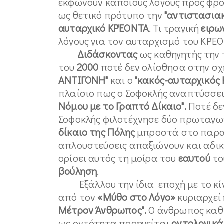
εκφωνούν κάποιους λόγους προς φ
ως θετικό πρότυπο την
"αντιστασια
αυταρχικό ΚΡΈΟΝΤΑ
. Τι τραγική
ειρω
λόγους για τον αυταρχισμό του ΚΡΈΟ
Διδάσκοντας
ως καθηγητής την
του
2000
ποτέ δεν ολίσθησα στην σ
ΑΝΤΙΓΟΝΗ"
και ο
"κακός-αυταρχικός
πλαίσιο πως ο Σοφοκλής αναπτύσσε
Νόμου με το Γραπτό Δίκαιο".
Ποτέ δε
Σοφοκλής φιλοτέχνησε δύο πρωταγω
δίκαιο της Πόλης
μπροστά στο παρ
απλουστεύσεις απαξιώνουν και αδικ
ορίσει αυτός τη μοίρα του
εαυτού
το
βούληση
.
Εξάλλου την ίδια εποχή με το κ
από τον
«Μύθο στο
Λόγο»
κυριαρχεί
Μέτρον Άνθρωπος".
Ο άνθρωπος καθ
ως οντότητα προηγείται
οντολογικά