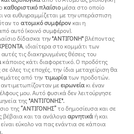
το
καθοριστικό πλαίσιο
μέσα στο οποίο
ι να ευθυγραμμίζεται με την υπεράσπιση
 όταν το
ατομικό συμφέρον
και η
πό αυτό (κοινό συμφέρον).
αίσιο δίδασκα την
"ΑΝΤΙΓΟΝΗ"
βλέποντας
ΚΡΕΟΝΤΑ
, ιδιαίτερα στο κομμάτι των
αυτές τις διακηρυγμένες θέσεις του
ι
κάποιος κάτι διαφορετικό. Ο προδότης
ε όλες τις εποχές, την ίδια μεταχείριση θα
ι γεμάτες από την
τιμωρία
των προδοτών.
αντιμετωπίζονταν με
ειρωνεία
κι έναν
έλφους μου. Αυτό φυσικά δεν λειτούργησε
μηνεία της
"ΑΝΤΙΓΟΝΗΣ".
σιο της
“ΑΝΤΙΓΟΝΗΣ”
το δημοσίευσα και σε
ς βέβαια και τα ανάλογα
αρνητικά
ή και
 είναι εύκολο να πας ενάντια σε κάποια
.