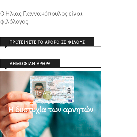
O Ηλίας Γιαννακόπουλος είναι
φιλόλογος
ΠΡΟΤΕΊΝΕΤΕ ΤΟ ΆΡΘΡΟ ΣΕ ΦΊΛΟΥΣ
ΔΗΜΟΦΙΛΉ ΆΡΘΡΑ
05 Αυγ 2026
ΜΙΧΆΛΗΣ ΚΥΡΙΑΚΊΔΗΣ
Η δυστυχία των αρνητών