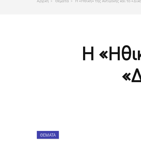
Αρχικη
>
Θεματα
>
Η «Ηθική» της Αντιγόνης και το «Δίκ
Η «Ηθι
«Δ
ΘΈΜΑΤΑ