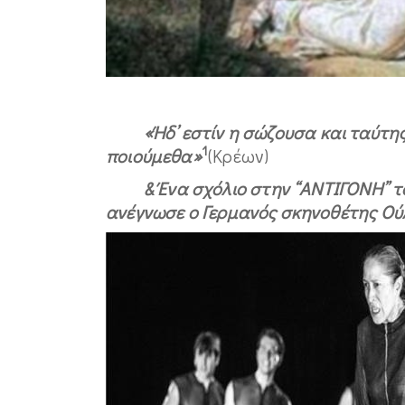
«Ήδ’ εστίν η σώζουσα και ταύτης 
1
ποιούμεθα»
(Κρέων)
& Ένα σχόλιο στην
“ΑΝΤΙΓΟΝΗ”
τ
ανέγνωσε ο Γερμανός σκηνοθέτης Ούλ