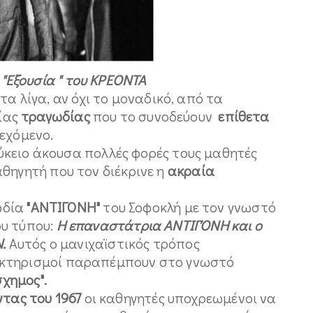
 "Εξουσία " του ΚΡΕΟΝΤΑ
τα λίγα, αν όχι το μοναδικό, από τα
ίας
τραγωδίας
που το συνοδεύουν
επίθετα
εχόμενο.
ύκειο άκουσα πολλές φορές τους μαθητές
θηγητή που τον διέκρινε η
ακραία
ωδία
"ΑΝΤΙΓΟΝΗ"
του Σοφοκλή με τον γνωστό
υ τύπου:
Η επαναστάτρια ΑΝΤΙΓΌΝΗ και ο
.
Αυτός ο μανιχαϊστικός τρόπος
ακτηρισμοί παραπέμπουν στο γνωστό
σχημος".
ντας του 1967
οι καθηγητές υποχρεωμένοι να