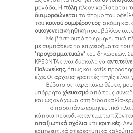
μονάδα. Η
πόλη
πλέον καθίσταται 
διαμορφώνεται
το άτομο που οφείλε
του
κοινού συμφέροντος
, ακόμη και
οικογενειακή ηθική
προσβάλλονται α
Με βάση αυτό το ερμηνευτικό πλ
με συμπάθεια τα επιχειρήματα του
"προγραμματικών"
του δηλώσεων. Σε 
ΚΡΕΟΝΤΑ είναι δύσκολο να
αντιτείνε
Πολυνείκης,
όπως και κάθε προδότης σ
είχε. Οι αρχαίες γραπτές πηγές είνα
Βέβαια οι παραπάνω θέσεις μου 
υπόρρητο
χλευασμό
από τους συναδ
και ως ανάχωμα στη διδασκαλία-ερ
Το παραπάνω ερμηνευτικό πλαί
κάποια περιοδικά αντιμετωπίζοντα
απαξιωτικά σχόλια
και
κριτικές.
Δεν
ερμηνευτικά στερεοτυπικά καλούπια