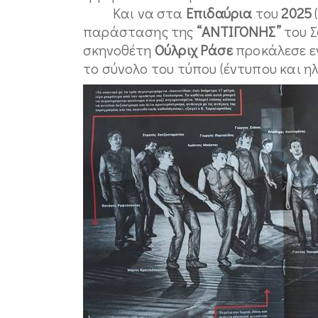
Και να στα
Επιδαύρια
του
2025
παράστασης της
“ΑΝΤΙΓΟΝΗΣ”
του Σ
σκηνοθέτη
Ούλριχ Ράσε
προκάλεσε ε
το σύνολο του τύπου (έντυπου και ηλ