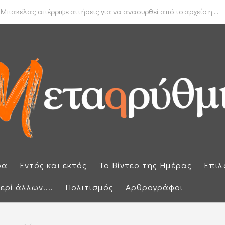
δα για το πραγματικό διαθέσιμο εισόδημα των νοικοκυριών
ρα
Εντός και εκτός
Το Βίντεο της Ημέρας
Επιλ
ερί άλλων....
Πολιτισμός
Αρθρογράφοι