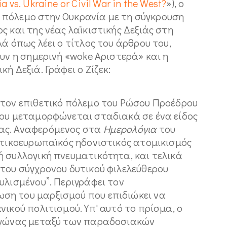
a vs. Ukraine or Civil War in the West?
»), o
ον πόλεμο στην Ουκρανία με τη σύγκρουση
ς και της νέας λαϊκιστικής Δεξιάς στη
ά όπως λέει ο τίτλος του άρθρου του,
ουν η σημερινή «woke Αριστερά» και η
ή Δεξιά. Γράφει ο Ζίζεκ:
 τον επιθετικό πόλεμο του Ρώσου Προέδρου
του μεταμορφώνεται σταδιακά σε ένα είδος
ας. Αναφερόμενος στα
Ημερολόγια
του
υτικοευρωπαϊκός ηδονιστικός ατομικισμός
 συλλογική πνευματικότητα, και τελικά
 του σύγχρονου δυτικού φιλελεύθερου
υλισμένου”. Περιγράφει τον
ση του μαρξισμού που επιδιώκει να
νικού πολιτισμού. Υπ' αυτό το πρίσμα, ο
 αγώνας μεταξύ των παραδοσιακών