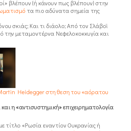
οί» βλέπουν (ή κάνουν πως βλέπουν) στην
ιωματισμό
τα πιο αδύνατα σημεία της
όνου σκιάς; Και τι διάολο; Από τον Σλάβοϊ
πό την μεταμοντέρνα Νεφελοκοκκυγία και
Martin Heidegger στη θεση του «αόρατου
 και η «αντισυστημική» επιχειρηματολογία
με τίτλο «Ρωσία εναντίον Ουκρανίας ή