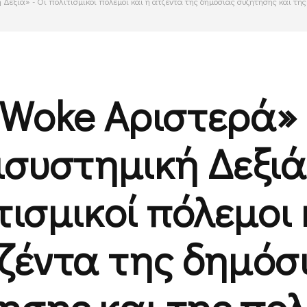
Δεξιά» - Οι πολιτισμικοί πόλεμοι και η ατζέντα της δημόσιας συζήτησης και της
Woke Αριστερά»
ισυστημική Δεξιά»
τισμικοί πόλεμοι 
ζέντα της δημόσ
ησης και της πολ