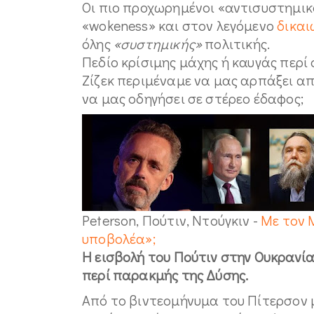
Οι πιο προχωρημένοι «αντισυστημικ
«wokeness» και στον λεγόμενο
δικα
όλης
«συστημικής»
πολιτικής.
Πεδίο κρίσιμης μάχης ή καυγάς περί 
Ζίζεκ περιμέναμε να μας αρπάξει α
να μας οδηγήσει σε στέρεο έδαφος;
Peterson, Πούτιν, Ντούγκιν -
Με τον 
υποβολέα»;
Η εισβολή του Πούτιν στην Ουκρανία
περί παρακμής της Δύσης.
Από το βιντεομήνυμα του Πίτερσον 