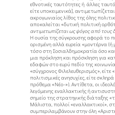
εθνοτικές ταυτότητες ή άλλες ταυτό
είτε υποκειμενικά], αντιμετωπίζετα
ακρογωνιαίος λίθος της όλης πολιτ
αποκαλείται «δυτική πολιτική ορθό
αντιμετωπίζεται ως ψόγος από τους δ
Η ουσία της σύγκρουσης αφορά το π
ορισμένη αλλά ευρεία «μοντέρνα (ή
τόσο στη Σοσιαλδημοκρατία όσο και 
μια πρόκληση και πρόσκληση για κ
εδαφών στο ευρύ πεδίο της κοινωνίας
«σύγχρονος Φιλελευθερισμός», είτε 
πολιτισμικές ανησυχίες, είτε σκληρά
πρόθεμα «Νέο-»). Αντίθετα, οι ιδεολ
λεγόμενης εναλλακτικής ή αντισυστη
σημείο της στρατηγικής διάταξης «τ
Μάλιστα, πολλοί «εναλλακτικοί», 
συμπεριλαμβάνουν στην όλη «Αριστε