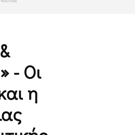
 πολιτικής
 &
 - Οι
και η
ιας
ιτικής