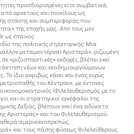
τητες προσδιορισμένες είτε συμβατικά,
ι από αρκετούς και ποικίλους ως
ικής στάσης και συμπεριφοράς που
τητα» της εποχής μας.
Από τους μεν
ε ως έπαινος.
εδίο της
πολιτικής στρατηγικής:
Μια
 μάλλον μεταμοντέρνα) Αριστερά», ριζωμένη
σε «ριζοσπαστικές» εκδοχές, βλέπει εκεί
ατάκτηση νέων και νεοδημιουργούμενων
. Το ίδιο ακριβώς κάνει και ένας ευρύς
«μετριοπαθής του Κέντρου», με έντονες
 οικονομοκεντρικός (Φιλελευθερισμός με το
όγοι και οι στρατηγικοί εγκέφαλοι της
μικής Δεξιάς, βλέπουν εκεί ένα αδύνατο
ης Αριστεράς» και του Φιλελευθερισμού.
σταθερά αμερικανοπρεπώς,
ρά» και τους πάσης φύσεως Φιλελεύθερους.