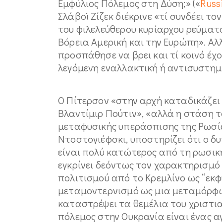
Εμφύλιος Πόλεμος στη Δύση;» («
Russi
Σλάβοϊ Ζίζεκ διέκρινε «τί συνδέει τ
του φιλελεύθερου κυρίαρχου ρεύματο
Βόρεια Αμερική και την Ευρώπη». Αλλ
προσπάθησε να βρει και τί κοινό έχ
λεγόμενη εναλλακτική ή αντισυστημικ
Ο Πίτερσον «στην αρχή καταδικάζει
Βλαντίμιρ Πούτιν», «αλλά η στάση 
μεταφυσικής υπεράσπισης της Ρωσί
Ντοστογιέφσκι, υποστηρίζει ότι ο δ
είναι πολύ κατώτερος από τη ρωσική
εγκρίνει δεόντως τον χαρακτηρισμό
πολιτισμού από το Κρεμλίνο ως “εκφ
μεταμοντερνισμό ως μια μεταμόρφω
καταστρέψει τα θεμέλια του χριστια
πόλεμος στην Ουκρανία είναι ένας