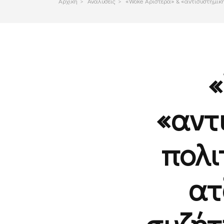
Αρχικη
>
Αναλυσεις
>
«Woke Αριστερά» & «αντισυστημική 
«
«αντ
πολι
ατ
συζήτ