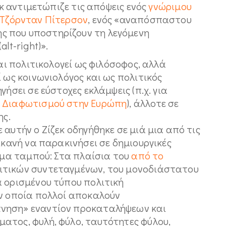
εκ αντιμετώπιζε τις απόψεις ενός
γνώριμου
Τζόρνταν Πίτερσον
, ενός «αναπόσπαστου
 που υποστηρίζουν τη λεγόμενη
lt-right)».
και πολιτικολογεί ως φιλόσοφος, αλλά
 ως κοινωνιολόγος και ως πολιτικός
γήσει σε εύστοχες εκλάμψεις (π.χ. για
υ Διαφωτισμού στην Ευρώπη
), άλλοτε σε
ης.
αυτήν ο Ζίζεκ οδηγήθηκε σε μιά μια από τις
ικανή να παρακινήσει σε δημιουργικές
θέμα ταμπού: Στα πλαίσια του
από το
τικών συντεταγμένων, του μονοδιάστατου
α ορισμένου τύπου πολιτική
ην οποία πολλοί αποκαλούν
νηση» εναντίον προκαταλήψεων και
ατος, φυλή, φύλο, ταυτότητες φύλου,