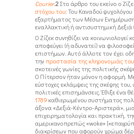
Courier
.
2
Στο άρθρο του εκείνο ο Ζίζ
στόχου του
: Του Καναδού ψυχολόγου
εξαρτήματος των Μέσων Ενημέρωσης
εναλλακτική ή αντισυστημική Δεξιά (a
Ο Ζίζεκ συνηθίζει να κοινωνιολογεί 
αποφεύγει (ή αδυνατεί) να φιλοσοφεί
επιστήμων. Αυτό άλλοτε τον έχει οδη
την
προστασία της κληρονομιάς το
σκοτεινές γωνίες της πολιτικής σκέψ
Ο Πίτερσον ήταν μόνον η αφορμή. Με 
εύστοχες εκλάμψεις της σκέψης του, 
πολιτικές επισημάνσεις. Έθιξε ένα 
1789
καθιερωμένου συστήματος πολι
άξονα «Δεξιά-Κέντρο-Αριστερά», μι
επιχειρηματολογία και πρακτική, τ
αμερικανοπρεπώς «woke» [«επαγρύπ
διακρίσεων που αφορούν χρώμα δέρμ