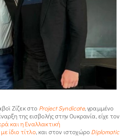
άβοϊ Ζίζεκ στο
Project Syndicate
, γραμμένο
 έναρξη της εισβολής στην Ουκρανία, είχε τον
τερά και η Εναλλακτική
,
με ίδιο τίτλο
, και στον ιστοχώρο
Diplomatic