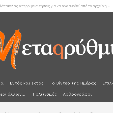
δα για το πραγματικό διαθέσιμο εισόδημα των νοικοκυριών
 Μπακέλας απέρριψε αιτήσεις για να ανασυρθεί από το αρχείο η ...
ρα
Εντός και εκτός
Το Βίντεο της Ημέρας
Επιλ
ερί άλλων....
Πολιτισμός
Αρθρογράφοι