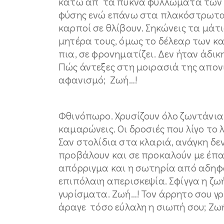
κάτω απ’ τα πυκνά φυλλώματα των 
φύσης ενώ επάνω στα πλακόστρωτα 
καρποί σε θλίβουν. Σηκώνεις τα μά
μητέρα τους, όμως το δέλεαρ των 
πια, σε φρονηματίζει. Δεν ήταν άδι
Πώς άντεξες στη μοιρασιά της απονι
αφανισμό; Ζωή…!
Φθινόπωρο. Χρυσίζουν όλο ζωντάνια 
καμαρώνεις. Οι δροσιές που λίγο το λ
Σαν στολίδια στα κλαριά, ανάγκη δε
προβάλουν και σε προκαλούν με έπα
απόρριγμα και η σωτηρία από αδηφ
επιπόλαιη απερισκεψία. Σφίγγα η ζω
γυρίσματα. Ζωή…! Τον άρρητο σου γρί
άραγε τόσο εύλαλη η σιωπή σου; Ζω