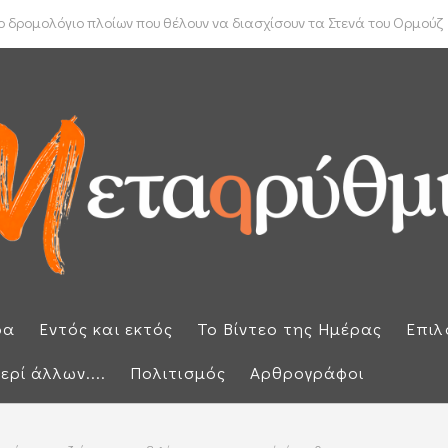
ύπρου: «Έπεσαν» οι υπογραφές με τον γαλλικό κολοσσό Meridiam
 δρομολόγιο πλοίων που θέλουν να διασχίσουν τα Στενά του Ορμούζ
ρα
Εντός και εκτός
Το Βίντεο της Ημέρας
Επιλ
ερί άλλων....
Πολιτισμός
Αρθρογράφοι