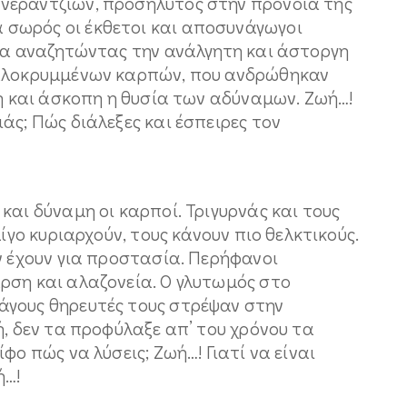
νεραντζιών, προσήλυτος στην πρόνοια της
σωρός οι έκθετοι και αποσυνάγωγοι
τια αναζητώντας την ανάλγητη και άστοργη
καλοκρυμμένων καρπών, που ανδρώθηκαν
κη και άσκοπη η θυσία των αδύναμων. Ζωή…!
άς; Πώς διάλεξες και έσπειρες τον
και δύναμη οι καρποί. Τριγυρνάς και τους
ίγο κυριαρχούν, τους κάνουν πιο θελκτικούς.
ν έχουν για προστασία. Περήφανοι
ρση και αλαζονεία. Ο γλυτωμός στο
άγους θηρευτές τους στρέψαν στην
ή, δεν τα προφύλαξε απ’ του χρόνου τα
φο πώς να λύσεις; Ζωή…! Γιατί να είναι
ή…!