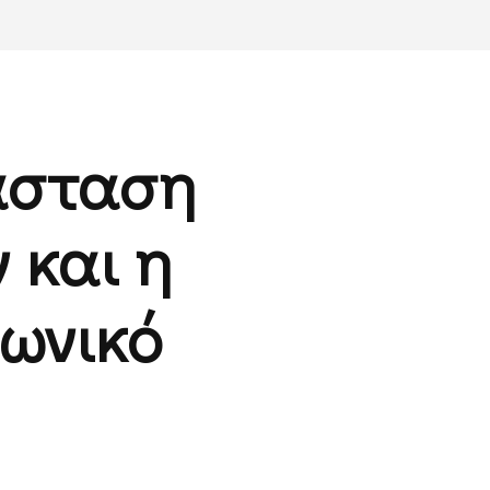
νάσταση
 και η
νωνικό