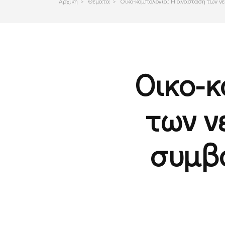
Αρχικη
>
Θεματα
>
Οικο-κομπολογια: Η ανάσταση των νεκ
Οικο-κ
των ν
συμβο