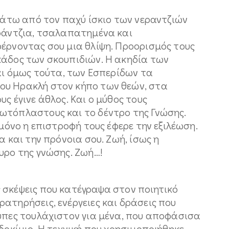
 κάτω από τον παχύ ίσκιο των νεραντζιών
εράντζια, τσαλαπατημένα και
φέρνοντας σου μια θλίψη. Προορισμός τους
κάδος των σκουπιδιών. Η ακηδία των
Και όμως τούτα, των Εσπερίδων τα
ου Ηρακλή στον κήπο των θεών, στα
ς έγινε άθλος. Και ο μύθος τους
ωτόπλαστους και το δέντρο της Γνώσης.
 μόνο η επιστροφή τους έφερε την εξιλέωση.
α και την πρόνοια σου. Ζωή, ίσως η
άθυρο της γνώσης. Ζωή…!
 σκέψεις που κατέγραψα στον ποιητικό
ατηρήσεις, ενέργειες και δράσεις που
τυπες τουλάχιστον για μένα, που αποφάσισα
δοκίμιο. Η τεχνική που χρησιμοποιήθηκε