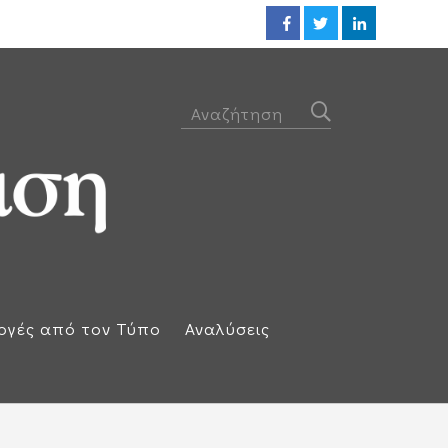
ΕΕ: Αλληλεγγύη στην Ισπανία κ
ογές από τον Τύπο
Αναλύσεις