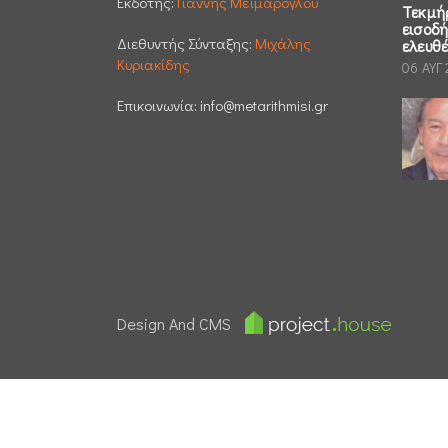
Εκδότης:
Γιάννης Μεϊμάρογλου
Τεκμή
εισοδ
Διεθυντής Σύνταξης:
Μιχάλης
ελευθ
Κυριακίδης
06 ΑΥΓ
Επικοινωνία:
info@metarithmisi.gr
Design And CMS