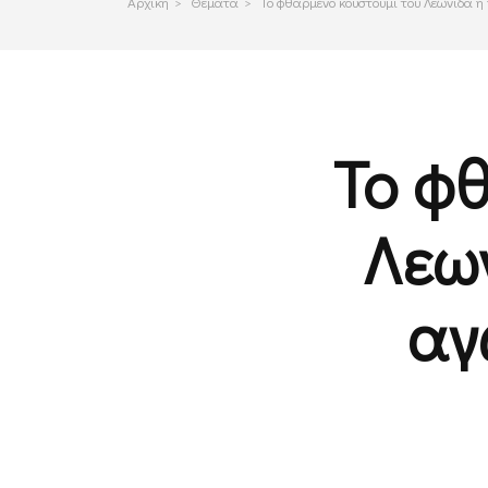
Αρχικη
>
Θεματα
>
Το φθαρμένο κουστούμι του Λεωνίδα ή
Το φ
Λεω
αγ