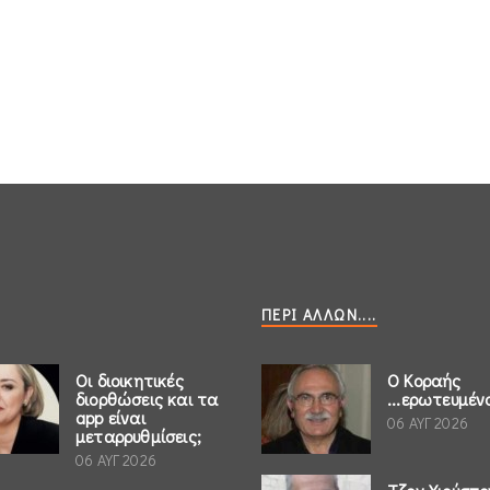
ΠΕΡΊ ΆΛΛΩΝ....
Οι διοικητικές
Ο Κοραής
διορθώσεις και τα
...ερωτευμέν
app είναι
06 ΑΥΓ 2026
μεταρρυθμίσεις;
06 ΑΥΓ 2026