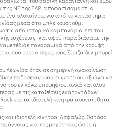
αραλιώτα, του Βασίλη Καραγιάννη και εμού
α της ΝΕ της ΕΑΡ, αποφασίσαμε ότι ο
αμε ένα ολοκαίνουργιο από το κατάστημα
ωνίδας μέσα στο μπλε κουστούμι
 κάτω από ιστορικό καμπαναριό, επί του
μικής ευχέρειας -και αφού παραβιάσαμε την
αναμετέδιδε πανοραμικά από την κορυφή
οια που ούτε ο σημερινός Σύριζα δεν μπορεί
ου Λεωνίδα όταν σε σημερινή ανακοίνωση
 δίκην ποδοσφαιρικού σωματείου, αξιώνει να
μόνο του εν λόγω υποψηφίου, αλλά και όλου
τεράς με τις καταθέσεις εκατοντάδων
kRock και τα ιδιοτελή κίνητρα ασυναίσθητα
ς.
ς και ιδιοτελή κίνητρα; Ασφαλώς. Ωστόσο
 της άγνοιας και της ρηχότητας ώστε η