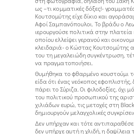
στη φωτογραφία, δηλαδή του Σάκη Κ
ως –τι κομματικές δόξες!- γραμματέ
Κουτσομύτης είχε δίκιο και αγοράσ
Αφοί Σαμπανόπουλοι. Το βράδυ ο Λε
ιερουργούσε πολιτικά στην πλατεία
οποίου ελλείψει γερανού και οικονο
κλειδαριά- ο Κώστας Κουτσομύτης 
του τη μεγαλειώδη συγκέντρωση, τέτ
να πραγματοποιήσει.
Θυμήθηκα το φθαρμένο κουστούμι τ
είδα ότι ένας νεόκοπος εφοπλιστής,
πάρει το Σύριζα. Οι φιλοδοξίες, όχι 
του πολιτικού προσωπικού της αρισ
χιλιάδων ευρώ, τις μετοχές στη Blac
δημιουργούν μελαγχολικές συγκρίσει
Δεν υπήρχαν και τότε αντιπαραθέσει
δεν υπήρχε αυτή η χλιδή, η δαψίλεια