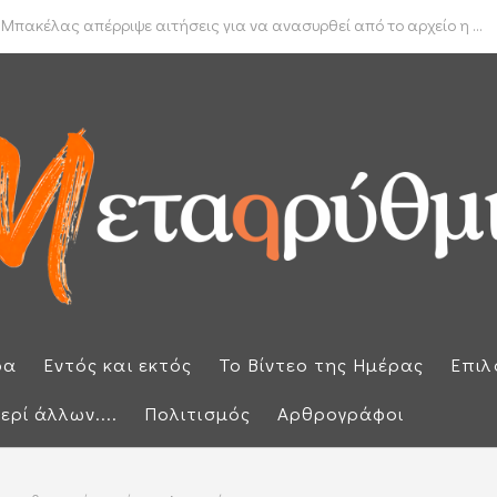
δα για το πραγματικό διαθέσιμο εισόδημα των νοικοκυριών
 Μπακέλας απέρριψε αιτήσεις για να ανασυρθεί από το αρχείο η ...
ρα
Εντός και εκτός
Το Βίντεο της Ημέρας
Επιλ
ερί άλλων....
Πολιτισμός
Αρθρογράφοι