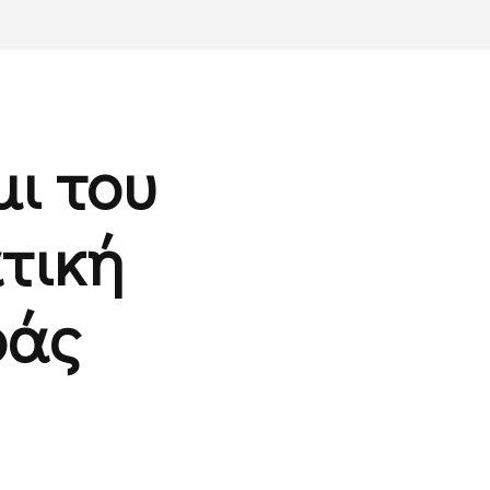
ι του
τική
ράς