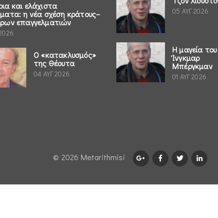
Τζον Χιούστο
ρια και ελάχιστα
05 ΑΥΓ 2026
ήματα: η νέα σχέση κράτους–
έρων επαγγελματιών
 2026
Η μαγεία του
Ο «κατακλυσμός»
Ίνγκμαρ
της Θέουτα
Μπέργκμαν
04 ΑΥΓ 2026
01 ΑΥΓ 2026
© 2026 Μetarithmisi