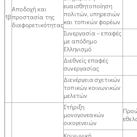
ευαισθητοποίηση
Αποδοχή και
πολιτών, υπηρεσιών
1β
προστασία της
και τοπικών φορέων
διαφορετικότητας
Συνεργασία – επαφές
με απόδημο
Ελληνισμό
Διεθνείς επαφές
συνεργασίας
Διενέργεια σχετικών
τοπικών κοινωνικών
μελετών
Στήριξη
Προ
μονογονεακών
εθελ
οικογενειών
Κοινωνική