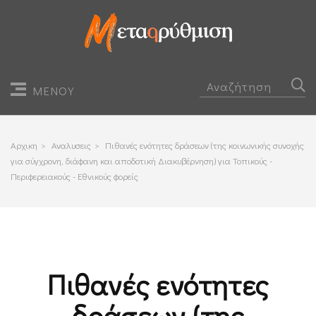
ΜΕΝΟΥ
Αρχικη
>
Αναλυσεις
>
Πιθανές ενότητες δράσεων (της κοινωνικής συνοχής
για σύγχρονη, διάφανη και αποδοτική Διακυβέρνηση) για Τοπικούς -
Περιφερειακούς - Εθνικούς φορείς
Πιθανές ενότητες
δράσεων (της