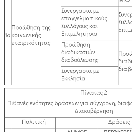
Συνεργασία με
Συνε
επαγγελματικούς
Συλλ
Συλλόγους και
Προώθηση της
Επιμ
Επιμελητήρια
1δ
κοινωνικής
εταιρικότητας
Προώθηση
διαδικασιών
Προ
διαβούλευσης
διαδ
διαβ
Συνεργασία με
Εκκλησία
Πίνακας 2
Πιθανές ενότητες δράσεων για σύγχρονη, διαφ
Διακυβέρνηση
Πολιτική
Δράσεις