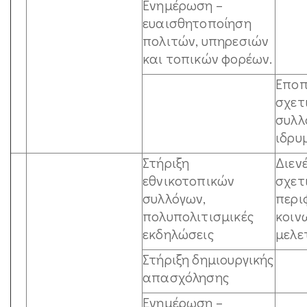
Ενημέρωση –
ευαισθητοποίηση
πολιτών, υπηρεσιών
και τοπικών φορέων.
Εποπ
σχετ
συλλ
ιδρυ
Στήριξη
Διεν
εθνικοτοπικών
σχετ
συλλόγων,
περι
πολυπολιτισμικές
κοιν
εκδηλώσεις
μελε
Στήριξη δημιουργικής
απασχόλησης
Ενημέρωση –