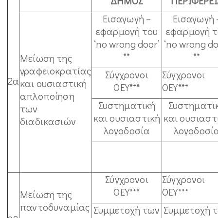
ΔΗΜΟΣ
ΠΕΡΙΦΕΡΕΙ
Εισαγωγή –
Εισαγωγή 
εφαρμογή του
εφαρμογή τ
‘no wrong door’
‘no wrong do
**
**
Μείωση της
γραφειοκρατίας
Σύγχρονοι
Σύγχρονοι
2α
και ουσιαστική
ΟΕΥ***
ΟΕΥ***
απλοποίηση
Συστηματική
Συστηματι
των
και ουσιαστική
και ουσιαστ
διαδικασιών
λογοδοσία
λογοδοσί
Σύγχρονοι
Σύγχρονοι
ΟΕΥ***
ΟΕΥ***
Μείωση της
παντοδυναμίας
Συμμετοχή των
Συμμετοχή 