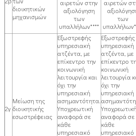
2β
των
αιρετών στην
αιρετών στ
διοικητικών
αξιολόγηση
αξιολόγησ
μηχανισμών
των
των
υπαλλήλων****
υπαλλήλων*
Εξωστρεφής
Εξωστρεφής
υπηρεσιακή
υπηρεσιακή
ατζέντα, με
ατζέντα, με
επίκεντρο την
επίκεντρο τ
κοινωνική
κοινωνική
λειτουργία και
λειτουργία κ
όχι την
όχι την
υπηρεσιακή
υπηρεσιακή
Μείωση της
ασημαντότητα.
ασημαντότη
2γ
διοικητικής
Υποχρεωτική
Υποχρεωτικ
εσωστρέφειας
αναφορά σε
αναφορά σε
κάθε
κάθε
υπηρεσιακό
υπηρεσιακό