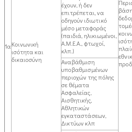
Περι
έχουν, ή δεν
βάσ
επιτρέπεται, να
δεδο
οδηγούν ιδιωτικό
τομέ
μέσο μεταφοράς
κοιν
(παιδιά, ηλικιωμένοι,
ισότ
Α.Μ.Ε.Α., φτωχοί,
Κοινωνική
1α
πλαί
κλπ.)
ισότητα και
εθνι
δικαιοσύνη
Αναβάθμιση
προδ
υποβαθμισμένων
περιοχών της πόλης
σε θέματα
Ασφαλείας,
Αισθητικής,
Αθλητικών
εγκαταστάσεων,
Δικτύων κλπ