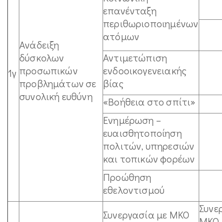
επανένταξη
περιθωριοποιημένων
ατόμων
Ανάδειξη
δύσκολων
Αντιμετώπιση
προσωπικών
ενδοοικογενειακής
1γ
προβλημάτων σε
βίας
συνολική ευθύνη
«Βοήθεια στο σπίτι»
Ενημέρωση –
ευαισθητοποίηση
πολιτών, υπηρεσιών
και τοπικών φορέων
Προώθηση
εθελοντισμού
Συνε
Συνεργασία με ΜΚΟ
ΜΚΟ