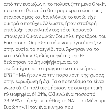
από την ευρωζώνη, το πολυσυζητημένο Grexit,
που υποτίθεται ότι θα τρομοκρατούσε τους
εταίρους μας και θα κλόνιζε το ευρώ, είχε
οικτρά αποτύχει. Άλλωστε, ήταν σταθερή
επιδίωξη του εκλιπόντος τότε Γερμανού
υπουργού Οικονομικών Σόιμπλε, προέδρου του
Eurogroup. Οι μαθητευόμενοι μάγοι έπαιζαν
στην ουσία το παιγνίδι του. Άργησαν να το
καταλάβουν. Ορθώς οι ηγέτες της ΕΕ
θεώρησαν το Δημοψήφισμα αυτό
ψευδεπίγραφο.Το πραγματικό υποκείμενο
ΕΡΩΤΗΜΑ ήταν για την παραμονή της χώρας
στην ευρωζώνη ή όχι. Τα αποτελέσματα είναι
γνωστά. Οι πολίτες ψήφισαν σε συντριπτική
πλειοψηφία, 61,31%, ΟΧΙ ενώ ένα ποσοστό
38.69% στήριξε με πάθος το ΝΑΙ, το «Μένουμε
Ευρώπη». Ήταν ένα κίνημα που