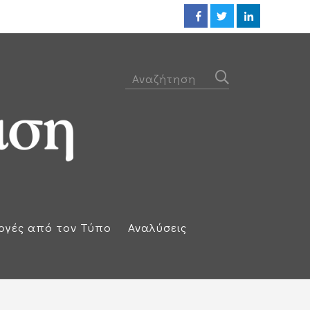
Η απάντηση της Ισπανίας: Επαν
ογές από τον Τύπο
Αναλύσεις