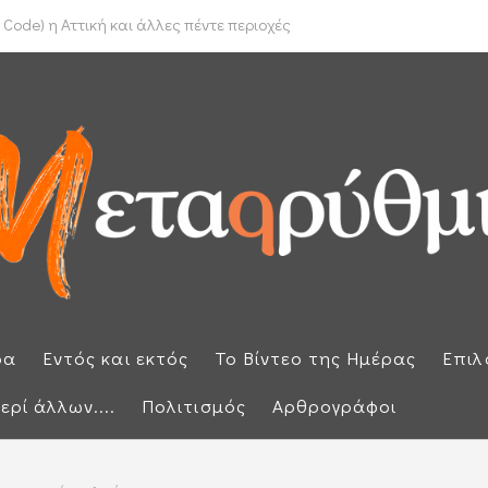
το Ιράν για τα Στενά του Ορμούζ
Code) η Αττική και άλλες πέντε περιοχές
ρα
Εντός και εκτός
Το Βίντεο της Ημέρας
Επιλ
ερί άλλων....
Πολιτισμός
Αρθρογράφοι