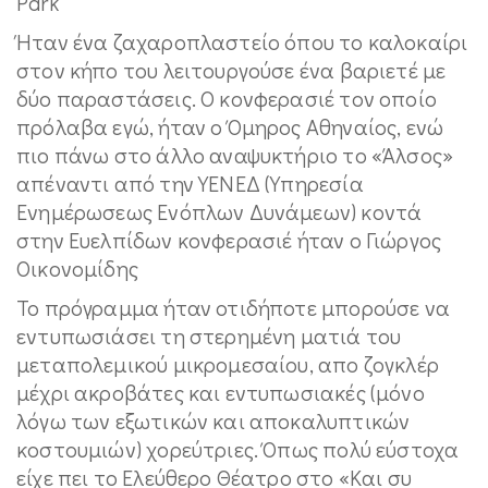
Park
Ήταν ένα ζαχαροπλαστείο όπου το καλοκαίρι
στον κήπο του λειτουργούσε ένα βαριετέ με
δύο παραστάσεις. Ο κονφερασιέ τον οποίο
πρόλαβα εγώ, ήταν ο Όμηρος Αθηναίος, ενώ
πιο πάνω στο άλλο αναψυκτήριο το «Άλσος»
απέναντι από την ΥΕΝΕΔ (Υπηρεσία
Ενημέρωσεως Ενόπλων Δυνάμεων) κοντά
στην Ευελπίδων κονφερασιέ ήταν ο Γιώργος
Οικονομίδης
Το πρόγραμμα ήταν οτιδήποτε μπορούσε να
εντυπωσιάσει τη στερημένη ματιά του
μεταπολεμικού μικρομεσαίου, απο ζογκλέρ
μέχρι ακροβάτες και εντυπωσιακές (μόνο
λόγω των εξωτικών και αποκαλυπτικών
κοστουμιών) χορεύτριες. Όπως πολύ εύστοχα
είχε πει το Ελεύθερο Θέατρο στο «Και συ