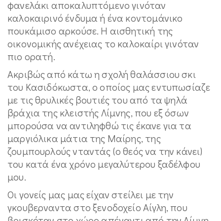
φανελάκι αποκαλυπτόμενο γινόταν
καλοκαιρινό ένδυμα ή ένα κοντομάνικο
πουκάμισο αρκούσε. Η αισθητική της
οικονομικής ανέχειας το καλοκαίρι γινόταν
πιο ορατή.
Ακριβώς από κάτω η σχολή θαλάσσιου σκι
του Κασιδόκωστα, ο οποίος μας εντυπωσίαζε
με τις θρυλικές βουτιές του από τα ψηλά
βράχια της κλειστής Λίμνης, που εξ όσων
μπορούσα να αντιληφθώ τις έκανε για τα
μαργιόλικα μάτια της Μαίρης, της
ζουμπουρλούς νταντάς (ο θεός να την κάνει)
του κατά ένα χρόνο μεγαλύτερου ξαδέλφου
μου.
Οι γονείς μας μας είχαν στείλει με την
γκουβερναντα στο ξενοδοχείο Αίγλη, που
βρισκόταν στο χώρο απέναντι από την Λίμνη