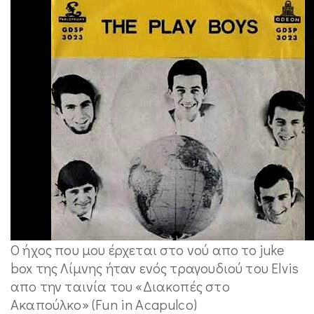
Ο ήχος που μου έρχεται στο νού απο το juke
box της Λίμνης ήταν ενός τραγουδιού του Elvis
απο την ταινία του «Διακοπές στο
Ακαπούλκο» (Fun in Acapulco)