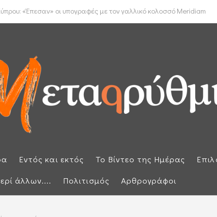
έμφαση στην προστασία των εξωτερικών συνόρων μετά την έκτακτη ...
ύπρου: «Έπεσαν» οι υπογραφές με τον γαλλικό κολοσσό Meridiam
ρα
Εντός και εκτός
Το Βίντεο της Ημέρας
Επιλ
ερί άλλων....
Πολιτισμός
Αρθρογράφοι