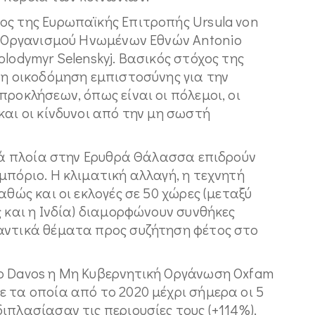
ος της Ευρωπαϊκής Επιτροπής Ursula von
ου Οργανισμού Ηνωμένων Εθνών Antonio
lodymyr Selenskyj. Βασικός στόχος της
 η οικοδόμηση εμπιστοσύνης για την
προκλήσεων, όπως είναι οι πόλεμοι, οι
και οι κίνδυνοι από την μη σωστή
ικά πλοία στην Ερυθρά Θάλασσα επιδρούν
μπόριο. Η κλιματική αλλαγή, η τεχνητή
αθώς και οι εκλογές σε 50 χώρες (μεταξύ
ς και η Ινδία) διαμορφώνουν συνθήκες
αντικά θέματα προς συζήτηση φέτος στο
ο Davos η Μη Κυβερνητική Οργάνωση Oxfam
 τα οποία από το 2020 μέχρι σήμερα οι 5
ιπλασίασαν τις περιουσίες τους (+114%).