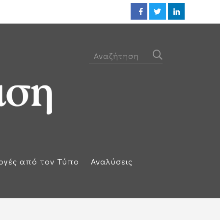
Οι ΗΠΑ βλέπουν συμφωνία ακόμ
ογές από τον Τύπο
Αναλύσεις