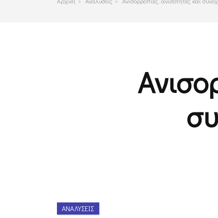
Αρχικη
>
Αναλυσεις
>
Ανισορροπίες, ανισότητες και συνοχ
Ανισο
συ
ΑΝΑΛΎΣΕΙΣ