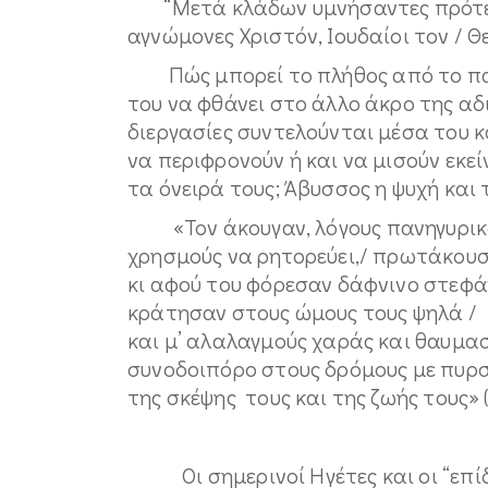
“Μετά κλάδων υμνήσαντες πρότερο
αγνώμονες Χριστόν, Ιουδαίοι τον / Θε
Πώς μπορεί το πλήθος από το πα
του να φθάνει στο άλλο άκρο της αδ
διεργασίες συντελούνται μέσα του κ
να περιφρονούν ή και να μισούν εκ
τα όνειρά τους; Άβυσσος η ψυχή και 
«Τον άκουγαν, λόγους πανηγυρικού
χρησμούς να ρητορεύει,/ πρωτάκου
κι αφού του φόρεσαν δάφνινο στεφάν
κράτησαν στους ώμους τους ψηλά /
και μ’ αλαλαγμούς χαράς και θαυμασ
συνοδοιπόρο στους δρόμους με πυρσ
της σκέψης τους και της ζωής τους» 
Οι σημερινοί Ηγέτες και οι “επίδ