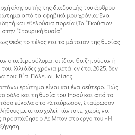
ή όλης αυτής της διαδρομής του άρθρου
ερώτημα από τα εφηβικά μου χρόνια. Ένα
ιδητή και εθελούσια πορεία (Το “Εκούσιον
” στην “Σταυρική θυσία”.
 Θεός το τέλος και το μάταιον της θυσίας
τα Ιεροσόλυμα, οι ίδιοι θα ζητούσαν ή
υ. Χιλιάδες χρόνια μετά, εν έτει 2025, δεν
 του: Βία, Πόλεμοι, Μίσος…
νω ερώτημα είναι και ένα δεύτερο. Πώς
το ρόλο και τη θυσία του Ιησού και από το
 τόσο εύκολα στο «Σταύρωσον, Σταύρωσον
πλήθους με απασχολεί πάντοτε, χωρίς να
ας προσπάθησε ο Λε Μπον στο έργο του «Η
εξήγηση.