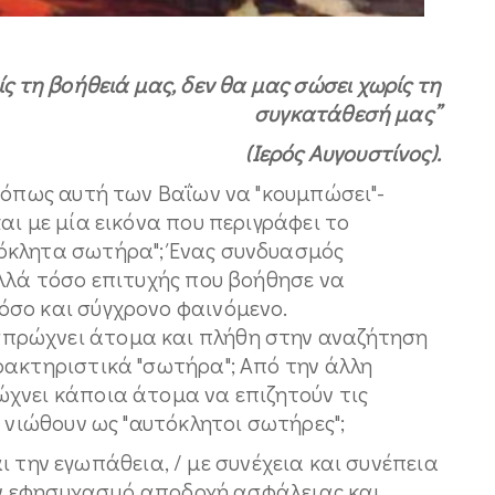
ς τη βοήθειά μας, δεν θα μας σώσει χωρίς τη
συγκατάθεσή μας”
(Ιερός Αυγουστίνος).
 όπως αυτή των Βαΐων να "κουμπώσει"-
αι με μία εικόνα που περιγράφει το
όκλητα σωτήρα"; Ένας συνδυασμός
αλλά τόσο επιτυχής που βοήθησε να
σο και σύγχρονο φαινόμενο.
ρώχνει άτομα και πλήθη στην αναζήτηση
ρακτηριστικά "σωτήρα"; Από την άλλη
χνει κάποια άτομα να επιζητούν τις
α νιώθουν ως "αυτόκλητοι σωτήρες";
την εγωπάθεια, / με συνέχεια και συνέπεια
τον εφησυχασμό αποδοχή ασφάλειας και