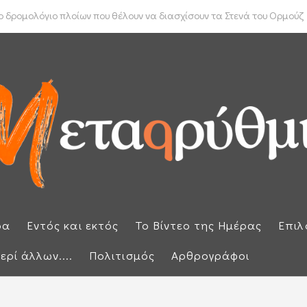
ύπρου: «Έπεσαν» οι υπογραφές με τον γαλλικό κολοσσό Meridiam
 δρομολόγιο πλοίων που θέλουν να διασχίσουν τα Στενά του Ορμούζ
ρα
Εντός και εκτός
Το Βίντεο της Ημέρας
Επιλ
ερί άλλων....
Πολιτισμός
Αρθρογράφοι