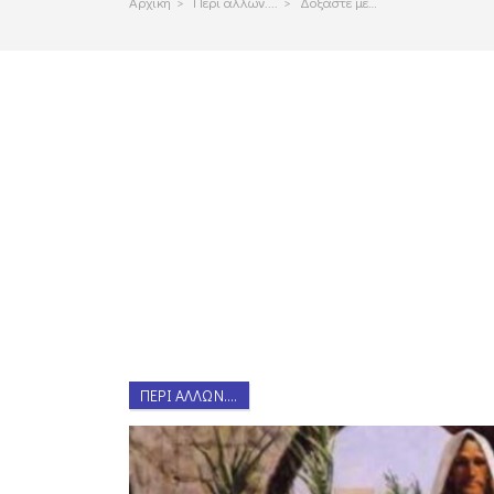
Αρχικη
>
Περι αλλων....
>
Δοξάστε με…
ΠΕΡΊ ΆΛΛΩΝ....