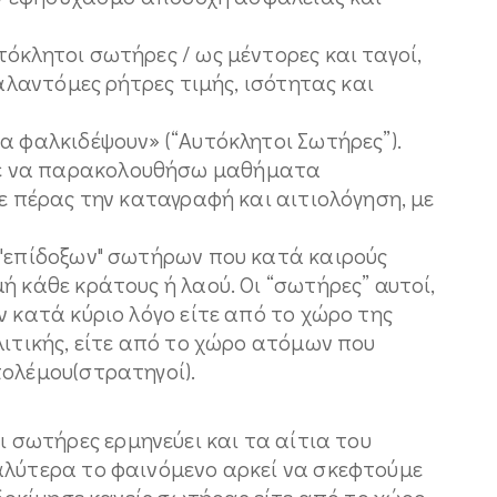
όκλητοι σωτήρες / ως μέντορες και ταγοί,
γαλαντόμες ρήτρες τιμής, ισότητας και
α φαλκιδέψουν» (“Αυτόκλητοι Σωτήρες”).
ε να παρακολουθήσω μαθήματα
σε πέρας την καταγραφή και αιτιολόγηση, με
 "επίδοξων" σωτήρων που κατά καιρούς
ή κάθε κράτους ή λαού. Οι “σωτήρες” αυτοί,
ν κατά κύριο λόγο είτε από το χώρο της
λιτικής, είτε από το χώρο ατόμων που
πολέμου(στρατηγοί).
ωτήρες ερμηνεύει και τα αίτια του
αλύτερα το φαινόμενο αρκεί να σκεφτούμε
υδοκίμησε κανείς σωτήρας είτε από το χώρο