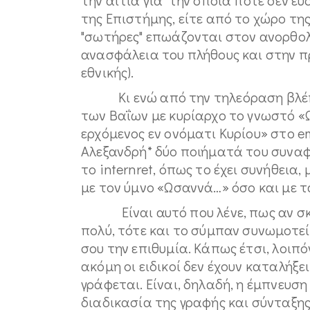
της Επιστήμης, είτε από το χώρο της
"σωτήρες" επωάζονται στον ανορθολ
ανασφάλεια του πλήθους και στην π
εθνικής).
Kι ενώ από την τηλεόραση βλέπω 
των Βαΐων με κυρίαρχο το γνωστό «Ω
ερχόμενος εν ονόματι Κυρίου» στο e
Αλεξανδρή* δύο ποιήματά του συναφ
το internret, όπως το έχει συνήθεια
με τον ύμνο «Ωσαννά…» όσο και με τ
Είναι αυτό που λένε, πως αν σκέφ
πολύ, τότε και το σύμπαν συνωμοτεί 
σου την επιθυμία. Κάπως έτσι, λοιπό
ακόμη οι ειδικοί δεν έχουν καταλήξει
γράφεται. Είναι, δηλαδή, η έμπνευση
διαδικασία της γραφής και σύνταξης