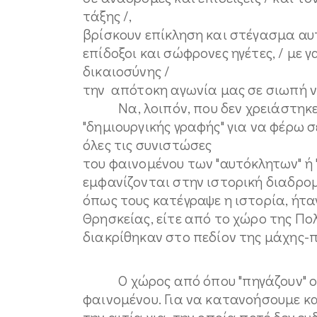
τάξης /,
βρίσκουν επίκληση και στέγασμα αυτ
επίδοξοι και σώφρονες ηγέτες, / με 
δικαιοσύνης /
την απότοκη αγωνία μας σε σιωπή ν
Να, λοιπόν, που δεν χρειάστηκ
"δημιουργικής γραφής" για να φέρω 
όλες τις συνιστώσες
του φαινομένου των "αυτόκλητων" ή
εμφανίζονται στην ιστορική διαδρομ
όπως τους κατέγραψε η ιστορία, ήτα
Θρησκείας, είτε από το χώρο της Πο
διακρίθηκαν στο πεδίον της μάχης-
Ο χώρος από όπου "πηγάζουν" οι σ
φαινομένου. Για να κατανοήσουμε κ
την αιτία για την οποία ποτέ δεν ε