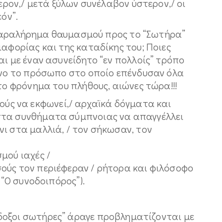
ν,/ μετά ξύλων συνέλαβον ύστερον,/ οι
όν”.
ραλήρημα θαυμασμού προς το “Σωτήρα”
ιαφορίας και της καταδίκης του; Ποιες
αι με έναν ασυνείδητο “εν πολλοίς” τρόπο
είνο το πρόσωπο στο οποίο επένδυσαν όλα
το φρόνημα του πλήθους, αιώνες τώρα!!!
ς να εκφωνεί,/ αρχαϊκά δόγματα και
στα συνθήματα σύμπνοιας να απαγγέλλει
ι στα μαλλιά, / τον σήκωσαν, τον
μού ιαχές /
ούς τον περιέφεραν / ρήτορα και φιλόσοφο
(“Ο συνοδοιπόρος”).
οξοι σωτήρες” άραγε προβληματίζονται με