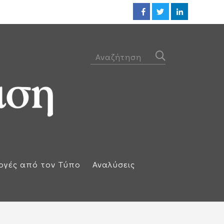
ΕΕ: Αλληλεγγύη στην Ισπανία κ
ογές από τον Τύπο
Αναλύσεις