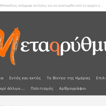
δα για το πραγματικό διαθέσιμο εισόδημα των νοικοκυριών
 Μπακέλας απέρριψε αιτήσεις για να ανασυρθεί από το αρχείο η ...
ρα
Εντός και εκτός
Το Βίντεο της Ημέρας
Επιλ
ερί άλλων....
Πολιτισμός
Αρθρογράφοι