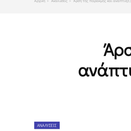
Αρχικη
>
Αναλυσεις
>
Άρση της παρακμής και ανάπτυξη 
Άρσ
ανάπτυ
ΑΝΑΛΎΣΕΙΣ