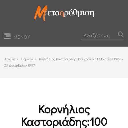
ΜΕΝΟΥ
Αρχικη
>
Θεματα
>
Κορνήλιος Καστοριάδης:100 χρόνια 11 Μαρτίου 1922 –
26 Δεκεμβρίου 1997
Κορνήλιος
Καστοριάδης:100