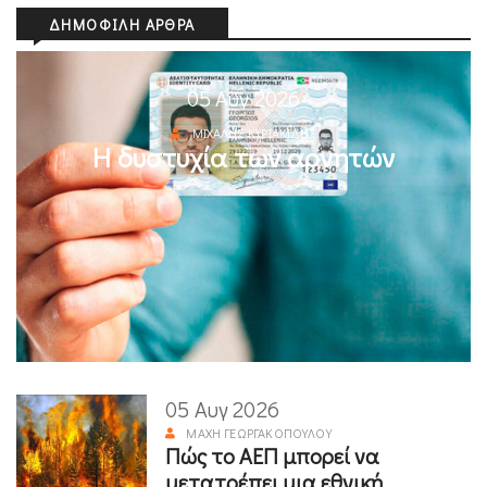
ΔΗΜΟΦΙΛΉ ΆΡΘΡΑ
05 Αυγ 2026
ΜΙΧΆΛΗΣ ΚΥΡΙΑΚΊΔΗΣ
Η δυστυχία των αρνητών
05 Αυγ 2026
ΜΆΧΗ ΓΕΩΡΓΑΚΟΠΟΎΛΟΥ
Πώς το ΑΕΠ μπορεί να
μετατρέπει μια εθνική