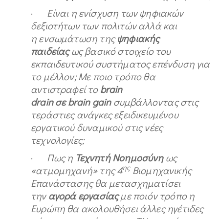
·
Είναι η ενίσχυση των ψηφιακών
δεξιοτήτων των πολιτών αλλά και
η ενσωμάτωση της
ψηφιακής
παιδείας
ως βασικό στοιχείο του
εκπαιδευτικού συστήματος επένδυση για
το μέλλον; Με ποιο τρόπο θα
αντιστραφεί το
brain
drain
σε
brain
gain
συμβάλλοντας στις
τεράστιες ανάγκες εξειδικευμένου
εργατικού δυναμικού στις νέες
τεχνολογίες;
·
Πως η
Τεχνητή Νοημοσύνη
ως
ης
«ατμομηχανή» της 4
Βιομηχανικής
Επανάστασης θα μετασχηματίσει
την
αγορά εργασίας
με ποιόν τρόπο η
Ευρώπη θα ακολουθήσει άλλες ηγέτιδες