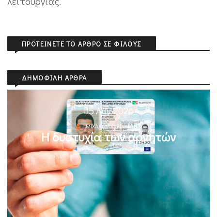
λειτουργίας.
ΠΡΟΤΕΊΝΕΤΕ ΤΟ ΆΡΘΡΟ ΣΕ ΦΊΛΟΥΣ
ΔΗΜΟΦΙΛΉ ΆΡΘΡΑ
05 Αυγ 2026
ΜΙΧΆΛΗΣ ΚΥΡΙΑΚΊΔΗΣ
Η δυστυχία των αρνητών