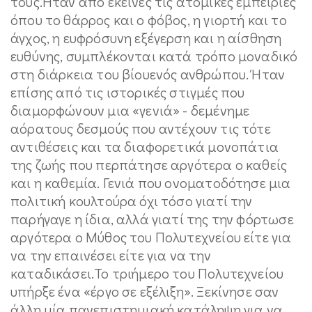
τους.Ήταν από εκείνες τις ατομικές εμπειρίες
όπου το θάρρος και ο φόβος, η γιορτή και το
άγχος, η ευφρόσυνη εξέγερση και η αίσθηση
ευθύνης, συμπλέκονται κατά τρόπο μοναδικό
στη διάρκεια του βίουενός ανθρώπου. Ήταν
επίσης από τις ιστορικές στιγμές που
διαμορφώνουν μια «γενιά» - δεμένημε
αόρατους δεσμούς που αντέχουν τις τότε
αντιθέσεις και τα διαφορετικά μονοπάτια
της ζωής που περπάτησε αργότερα ο καθείς
και η καθεμία. Γενιά που ονοματοδότησε μια
πολιτική κουλτούρα όχι τόσο γιατί την
παρήγαγε η ίδια, αλλά γιατί της την φόρτωσε
αργότερα ο Μύθος του Πολυτεχνείου είτε για
να την επαινέσει είτε για να την
καταδικάσει.Το τριήμερο του Πολυτεχνείου
υπήρξε ένα «έργο σε εξέλιξη». Ξεκίνησε σαν
άλλη μία πανεπιστημιακή κατάληψη για να