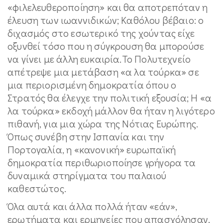
«φιλελευθεροποίηση» και θα αποτρεπόταν η
έλευση των ιωαννιδικών; Καθόλου βέβαιο: ο
διχασμός στο εσωτερικό της χούντας είχε
οξυνθεί τόσο που η σύγκρουση θα μπορούσε
να γίνει με άλλη ευκαιρία.Το Πολυτεχνείο
απέτρεψε μια μετάβαση «α λα τούρκα» σε
μια περιορισμένη δημοκρατία όπου ο
Στρατός θα έλεγχε την πολιτική εξουσία; Η «α
λα τούρκα» εκδοχή μάλλον θα ήταν η λιγότερο
πιθανή, για μια χώρα της Νότιας Ευρώπης.
Όπως συνέβη στην Ισπανία και την
Πορτογαλία, η «κανονική» ευρωπαϊκή
δημοκρατία περιθωριοποίησε γρήγορα τα
δυναμικά στηρίγματα του παλαιού
καθεστώτος.
Όλα αυτά και άλλα πολλά ήταν «εάν»,
ερωτήματα και ερμηνείες που απασχόλησαν,