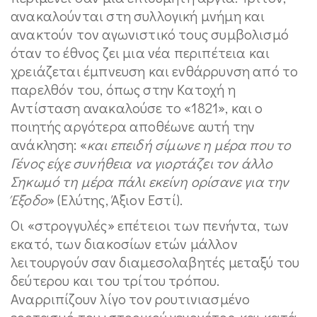
ανακαλούνται στη συλλογική μνήμη και
ανακτούν τον αγωνιστικό τους συμβολισμό
όταν το έθνος ζει μια νέα περιπέτεια και
χρειάζεται έμπνευση και ενθάρρυνση από το
παρελθόν του, όπως στην Κατοχή η
Αντίσταση ανακαλούσε το «1821», και ο
ποιητής αργότερα αποθέωνε αυτή την
ανάκληση: «
και επειδή σίμωνε η μέρα που το
Γένος είχε συνήθεια να γιορτάζει τον άλλο
Σηκωμό τη μέρα πάλι εκείνη ορίσανε για την
Έξοδο
» (Ελύτης, Άξιον Εστί).
Οι «στρογγυλές» επέτειοι των πενήντα, των
εκατό, των διακοσίων ετών μάλλον
λειτουργούν σαν διαμεσολαβητές μεταξύ του
δεύτερου και του τρίτου τρόπου.
Αναρριπίζουν λίγο τον ρουτινιασμένο
εορτασμό του ιστορικού γεγονότος, και κατά