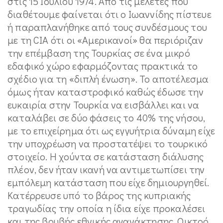
στις 15 Ιουλίου 1974. Από τις μελέτες που
διαθέτουμε φαίνεται ότι ο Ιωαννίδης πίστευε
ή παραπλανήθηκε από τους συνδέσμους του
με τη CIA ότι οι «Αμερικανοί» θα περιόριζαν
την επέμβαση της Τουρκίας σε ένα μικρό
εδαφικό χώρο εφαρμόζοντας πρακτικά το
σχέδιο για τη «διπλή ένωση». Το αποτέλεσμα
όμως ήταν καταστροφικό καθώς έδωσε την
ευκαιρία στην Τουρκία να εισβάλλει και να
καταλάβει σε δύο φάσεις το 40% της νήσου,
με το επιχείρημα ότι ως εγγυήτρια δύναμη είχε
την υποχρέωση να προστατέψει το τουρκικό
στοιχείο. Η χούντα σε κατάσταση διάλυσης
πλέον, δεν ήταν ικανή να αντιμετωπίσει την
εμπόλεμη κατάσταση που είχε δημιουργηθεί.
Κατέρρευσε υπό το βάρος της κυπριακής
τραγωδίας την οποία η ίδια είχε προκαλέσει
και της βουβής εθνικής αγανάκτησης. Οικτρό