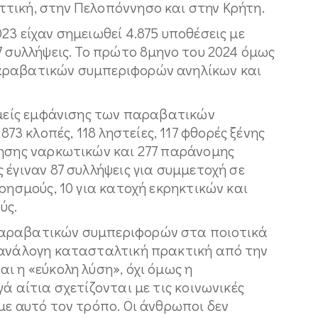
τική, στην Πελοπόννησο και στην Κρήτη.
23 είχαν σημειωθεί 4.875 υποθέσεις με
7 συλλήψεις. Το πρώτο 8μηνο του 2024 όμως
αραβατικών συμπεριφορών ανηλίκων και
τομείς εμφάνισης των παραβατικών
 κλοπές, 118 ληστείες, 117 φθορές ξένης
νησης ναρκωτικών και 277 παράνομης
 έγιναν 87 συλλήψεις για συμμετοχή σε
ρησμούς, 10 για κατοχή εκρηκτικών και
ύς.
παραβατικών συμπεριφορών στα ποιοτικά
 ανάλογη κατασταλτική πρακτική από την
ι η «εύκολη λύση», όχι όμως η
ά αίτια σχετίζονται με τις κοινωνικές
με αυτό τον τρόπο. Οι άνθρωποι δεν