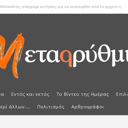
δα για το πραγματικό διαθέσιμο εισόδημα των νοικοκυριών
 Μπακέλας απέρριψε αιτήσεις για να ανασυρθεί από το αρχείο η ...
ρα
Εντός και εκτός
Το Βίντεο της Ημέρας
Επιλ
ερί άλλων....
Πολιτισμός
Αρθρογράφοι