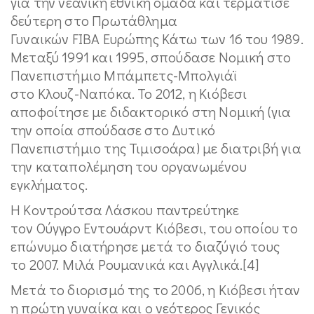
για την νεανική εθνική ομάδα και τερμάτισε
δεύτερη στο Πρωτάθλημα
Γυναικών FIBA Ευρώπης Κάτω των 16 του 1989.
Μεταξύ 1991 και 1995, σπούδασε Νομική στο
Πανεπιστήμιο Μπάμπετς-Μπολγιάϊ
στο Κλουζ-Ναπόκα. Το 2012, η Κιόβεσι
αποφοίτησε με διδακτορικό στη Νομική (για
την οποία σπούδασε στο Δυτικό
Πανεπιστήμιο της Τιμισοάρα) με διατριβή για
την καταπολέμηση του οργανωμένου
εγκλήματος.
Η Κοντρούτσα Λάσκου παντρεύτηκε
τον Ούγγρο Εντουάρντ Κιόβεσι, του οποίου το
επώνυμο διατήρησε μετά το διαζύγιό τους
το 2007. Μιλά Ρουμανικά και Αγγλικά.[4]
Μετά το διορισμό της το 2006, η Κιόβεσι ήταν
η πρώτη γυναίκα και ο νεότερος Γενικός