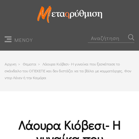
ΜΕΝΟΥ
Αρχικη
>
Θεματα
>
Λάουρα Κιόβεσι- Η γυναίκα που ξεσκέπασε το
σκάνδαλο του ΟΠΕΚΕΠΕ και δεν διστάζει να τα βάλει με κομματάρχες, Φον
ντερ Λάιεν ή την Καμόρα
Λάουρα Κιόβεσι- Η
γυναίκα που