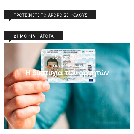
ΠΡΟΤΕΊΝΕΤΕ ΤΟ ΆΡΘΡΟ ΣΕ ΦΊΛΟΥΣ
ΔΗΜΟΦΙΛΉ ΆΡΘΡΑ
05 Αυγ 2026
ΜΙΧΆΛΗΣ ΚΥΡΙΑΚΊΔΗΣ
Η δυστυχία των αρνητών