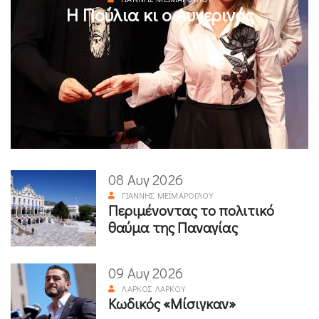
Η Πούλια κι ο Αυγερινός
08 Αυγ 2026
ΓΙΆΝΝΗΣ ΜΕΪΜΆΡΟΓΛΟΥ
Περιμένοντας το πολιτικό
θαύμα της Παναγίας
09 Αυγ 2026
ΛΆΡΚΟΣ ΛΆΡΚΟΥ
Κωδικός «Μίσιγκαν»