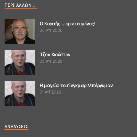
ΠΕΡΊ ΆΛΛΩΝ....
Ο Κοραής ...ερωτευμένος!
06 ΑΥΓ 2026
Τζον Χιούστον
05 ΑΥΓ 2026
Η μαγεία του Ίνγκμαρ Μπέργκμαν
01 ΑΥΓ 2026
ΑΝΑΛΎΣΕΙΣ