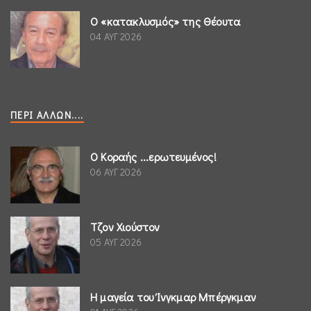
Ο «κατακλυσμός» της Θέουτα
04 ΑΥΓ 2026
ΠΕΡΊ ΆΛΛΩΝ....
Ο Κοραής ...ερωτευμένος!
06 ΑΥΓ 2026
Τζον Χιούστον
05 ΑΥΓ 2026
Η μαγεία του Ίνγκμαρ Μπέργκμαν