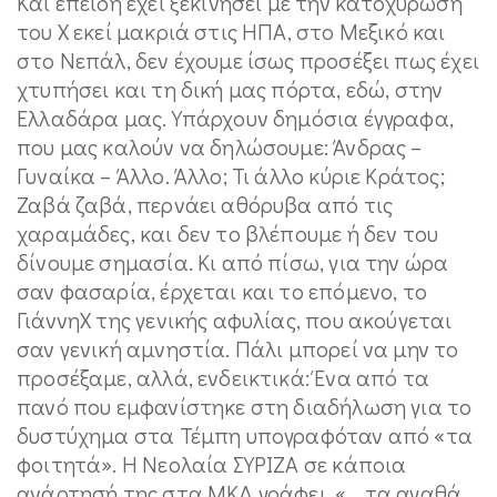
Και επειδή έχει ξεκινήσει με την κατοχύρωση
του Χ εκεί μακριά στις ΗΠΑ, στο Μεξικό και
στο Νεπάλ, δεν έχουμε ίσως προσέξει πως έχει
χτυπήσει και τη δική μας πόρτα, εδώ, στην
Ελλαδάρα μας. Υπάρχουν δημόσια έγγραφα,
που μας καλούν να δηλώσουμε: Άνδρας –
Γυναίκα – Άλλο. Άλλο; Τι άλλο κύριε Κράτος;
Ζαβά ζαβά, περνάει αθόρυβα από τις
χαραμάδες, και δεν το βλέπουμε ή δεν του
δίνουμε σημασία. Κι από πίσω, για την ώρα
σαν φασαρία, έρχεται και το επόμενο, το
ΓιάννηΧ της γενικής αφυλίας, που ακούγεται
σαν γενική αμνηστία. Πάλι μπορεί να μην το
προσέξαμε, αλλά, ενδεικτικά: Ένα από τα
πανό που εμφανίστηκε στη διαδήλωση για το
δυστύχημα στα Τέμπη υπογραφόταν από «τα
φοιτητά». Η Νεολαία ΣΥΡΙΖΑ σε κάποια
ανάρτησή της στα ΜΚΔ γράφει, «… τα αγαθά