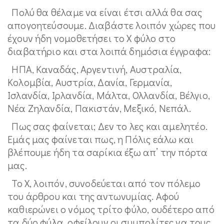
Πολύ θα θέλαμε να είναι έτσι αλλά θα σας
απογοητεύσουμε. Διαβάστε λοιπόν χώρες που
έχουν ήδη νομοθετήσει το Χ φύλο στο
διαβατήριο και στα λοιπά δημόσια έγγραφα:
ΗΠΑ, Καναδάς, Αργεντινή, Αυστραλία,
Κολομβία, Αυστρία, Δανία, Γερμανία,
Ισλανδία, Ιρλανδία, Μάλτα, Ολλανδία, Βέλγιο,
Νέα Ζηλανδία, Πακιστάν, Μεξικό, Νεπάλ.
Πως σας φαίνεται; Δεν το λες και αμελητέο.
Εμάς μας φαίνεται πως, η Πόλις εάλω και
βλέπουμε ήδη τα σαρίκια έξω απ’ την πόρτα
μας.
Το Χ, λοιπόν, συνοδεύεται από τον πόλεμο
του άρθρου και της αντωνυμίας. Αφού
καθιερώνει ο νόμος τρίτο φύλο, ουδέτερο από
τα δύο φύλα, οφείλουν οι συμπολίτες να τους