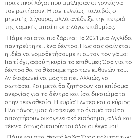
πρακτικοί λόγοι που αμέλησαν οι γονείς να
τον ρωτήσουν. Ήταν τελείως παλαβός ο
μηνυτής; Σίγουρα, αλλά ανέδειξε την πετριά
της νομικής απαίτησης λόγω επιθυμίας.
Πάμε και στα πιο ζόρικα; Το 2021 μια Αγγλίδα
παντρεύτηκε… ένα δέντρο. Πως σας φαίνεται
η ιδέα να νομοθετήσουμε κι αυτόν τον γάμο;
Γιατί όχι, αφού η κυρία το επιθυμεί; Όσο για το
δέντρο θα το θέσουμε προ των ευθυνών του.
Αν διαφωνεί να μας το πει. Αλλιώς, να
σωπάσει. Και μετά θα ζητήσουν και επίδομα
ανεργίας για το δέντρο και ίσα δικαιώματα
στην τεκνοθεσία. Η κυρία Έλντερ και ο κύριος
Πλατάνος, (μας διαφεύγει το όνομά του) θα
αποχτήσουν οικογενειακό εισόδημα, αλλά και
τέκνα, όπως δικαιούνται όλοι οι έγγαμοι!
Πάμε και στα θεοπάλαβα; Ένας πολίτης των