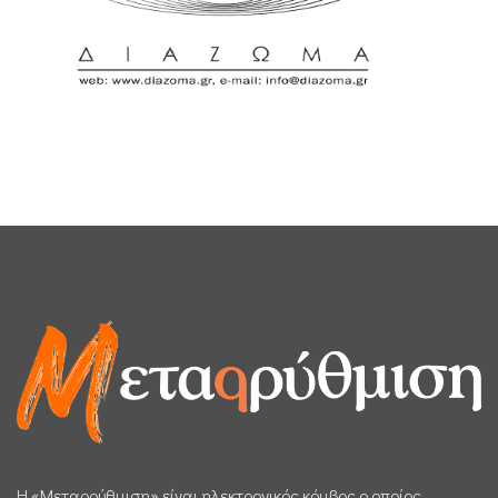
H «Μεταρρύθμιση» είναι ηλεκτρονικός κόμβος ο οποίος