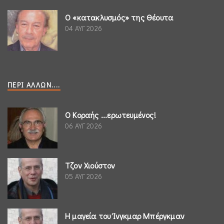
Ο «κατακλυσμός» της Θέουτα
04 ΑΥΓ 2026
ΠΕΡΊ ΆΛΛΩΝ....
Ο Κοραής ...ερωτευμένος!
06 ΑΥΓ 2026
Τζον Χιούστον
05 ΑΥΓ 2026
Η μαγεία του Ίνγκμαρ Μπέργκμαν