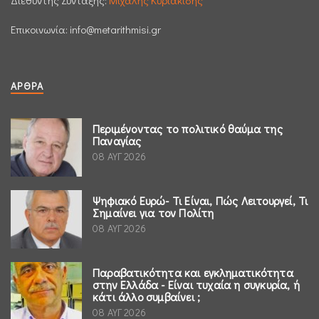
Διεθυντής Σύνταξης:
Μιχάλης Κυριακίδης
Επικοινωνία:
info@metarithmisi.gr
ΆΡΘΡΑ
Περιμένοντας το πολιτικό θαύμα της
Παναγίας
08 ΑΥΓ 2026
Ψηφιακό Ευρώ- Τι Είναι, Πώς Λειτουργεί, Τι
Σημαίνει για τον Πολίτη
08 ΑΥΓ 2026
Παραβατικότητα και εγκληματικότητα
στην Ελλάδα - Είναι τυχαία η συγκυρία, ή
κάτι άλλο συμβαίνει ;
08 ΑΥΓ 2026