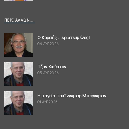
ΠΕΡΊ ΆΛΛΩΝ....
Ο Κοραής ...ερωτευμένος!
06 ΑΥΓ 2026
Τζον Χιούστον
05 ΑΥΓ 2026
Η μαγεία του Ίνγκμαρ Μπέργκμαν
01 ΑΥΓ 2026