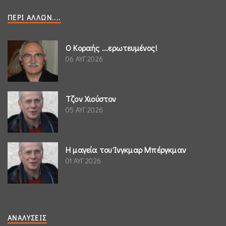
ΠΕΡΊ ΆΛΛΩΝ....
Ο Κοραής ...ερωτευμένος!
06 ΑΥΓ 2026
Τζον Χιούστον
05 ΑΥΓ 2026
Η μαγεία του Ίνγκμαρ Μπέργκμαν
01 ΑΥΓ 2026
ΑΝΑΛΎΣΕΙΣ