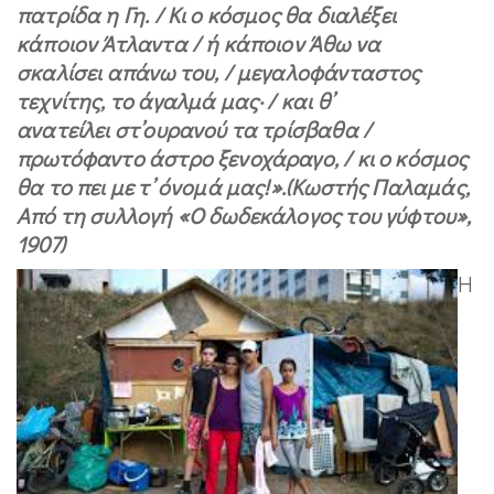
πατρίδα η Γη. / Κι ο κόσµος θα διαλέξει
κάποιον Άτλαντα / ή κάποιον Άθω να
σκαλίσει απάνω του, / µεγαλοφάνταστος
τεχνίτης, το άγαλµά µας· / και θ’
ανατείλει στ’ουρανού τα τρίσβαθα /
πρωτόφαντο άστρο ξενοχάραγο, / κι ο κόσµος
θα το πει µε τ’ όνοµά µας!».
(Κωστής Παλαμάς,
Από τη συλλογή «Ο δωδεκάλογος του γύφτου»,
1907)
Η