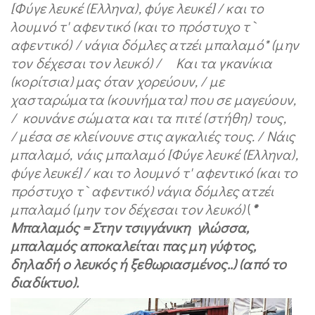
[Φύγε λευκέ (Ελληνα), φύγε λευκέ] / και το
λουμνό τ' αφεντικό (και το πρόστυχο τ`
αφεντικό) / νάγια δόμλες ατzέι μπαλαμό* (μην
τον δέχεσαι τον λευκό) / Και τα γκανίκια
(κορίτσια) μας όταν χορεύουν, / με
χασταρώματα (κουνήματα) που σε μαγεύουν,
/ κουνάνε σώματα και τα πιτέ (στήθη) τους,
/ μέσα σε κλείνουνε στις αγκαλιές τους. / Νάις
μπαλαμό, νάις μπαλαμό [Φύγε λευκέ (Έλληνα),
φύγε λευκέ] / και το λουμνό τ' αφεντικό (και το
πρόστυχο τ` αφεντικό) νάγια δόμλες ατzέι
μπαλαμό (μην τον δέχεσαι τον λευκό)
(
*
Μπαλαμός = Στην τσιγγάνικη γλώσσα,
μπαλαμός αποκαλείται πας μη γύφτος,
δηλαδή ο λευκός ή ξεθωριασμένος..) (από το
διαδίκτυο)
.