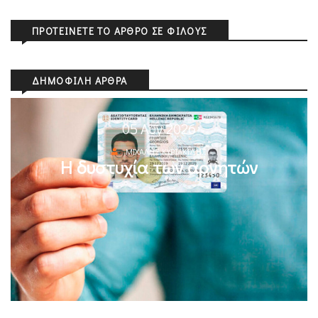
ΠΡΟΤΕΊΝΕΤΕ ΤΟ ΆΡΘΡΟ ΣΕ ΦΊΛΟΥΣ
ΔΗΜΟΦΙΛΉ ΆΡΘΡΑ
05 Αυγ 2026
ΜΙΧΆΛΗΣ ΚΥΡΙΑΚΊΔΗΣ
Η δυστυχία των αρνητών