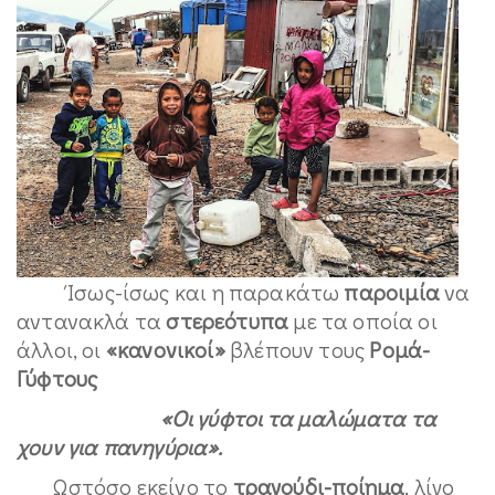
Ίσως-ίσως και η παρακάτω
παροιμία
να
αντανακλά τα
στερεότυπα
με τα οποία οι
άλλοι, οι
«κανονικοί»
βλέπουν τους
Ρομά-
Γύφτους
«Οι γύφτοι τα μαλώματα τα
χουν για πανηγύρια».
Ωστόσο εκείνο το
τραγούδι-ποίημα
, λίγο