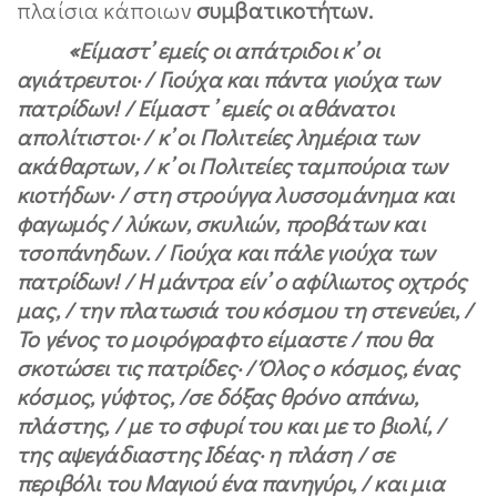
πλαίσια κάποιων
συμβατικοτήτων.
«
Είµαστ’ εµείς οι απάτριδοι κ’ οι
αγιάτρευτοι· / Γιούχα και πάντα γιούχα των
πατρίδων! / Είµαστ ’ εµείς οι αθάνατοι
απολίτιστοι· / κ’ οι Πολιτείες ληµέρια των
ακάθαρτων, / κ’ οι Πολιτείες ταµπούρια των
κιοτήδων· / στη στρούγγα λυσσοµάνηµα και
φαγωµός / λύκων, σκυλιών, προβάτων και
τσοπάνηδων. / Γιούχα και πάλε γιούχα των
πατρίδων! / Η µάντρα είν’ ο αφίλιωτος οχτρός
µας, / την πλατωσιά του κόσµου τη στενεύει, /
Το γένος το µοιρόγραφτο είµαστε / που θα
σκοτώσει τις πατρίδες· / Όλος ο κόσµος, ένας
κόσµος, γύφτος, /σε δόξας θρόνο απάνω,
πλάστης, / µε το σφυρί του και µε το βιολί, /
της αψεγάδιαστης Ιδέας· η πλάση / σε
περιβόλι του Μαγιού ένα πανηγύρι, / και µια