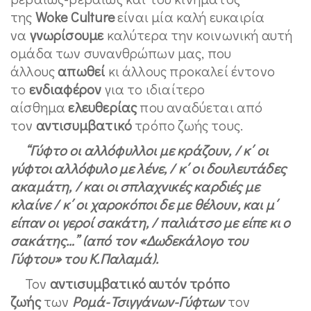
της
Woke
Culture
είναι μία καλή ευκαιρία
να
γνωρίσουμε
καλύτερα την κοινωνική αυτή
ομάδα των συνανθρώπων μας, που
άλλους
απωθεί
κι άλλους προκαλεί έντονο
το
ενδιαφέρον
για το ιδιαίτερο
αίσθημα
ελευθερίας
που αναδύεται από
τον
αντισυμβατικό
τρόπο ζωής τους.
“Γύφτο οι αλλόφυλλοι με κράζουν, / κ΄ οι
γύφτοι αλλόφυλο με λένε, / κ΄ οι δουλευτάδες
ακαμάτη, / και οι σπλαχνικές καρδιές με
κλαίνε / κ΄ οι χαροκόποι δε με θέλουν, και μ΄
είπαν οι γεροί σακάτη, / παλιάτσο με είπε κι ο
σακάτης…” (από τον «Δωδεκάλογο του
Γύφτου» του Κ.Παλαμά).
Τον
αντισυμβατικό αυτόν τρόπο
ζωής
των
Ρομά-Τσιγγάνων-Γύφτων
τον