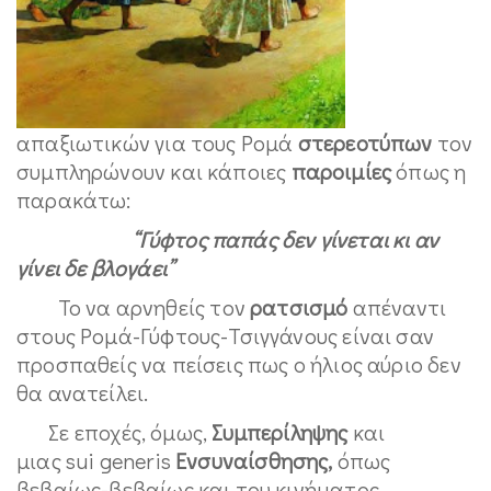
απαξιωτικών για τους Ρομά
στερεοτύπων
τον
συμπληρώνουν και κάποιες
παροιμίες
όπως η
παρακάτω:
“Γύφτος παπάς δεν γίνεται κι αν
γίνει δε βλογάει”
Το να αρνηθείς τον
ρατσισμό
απέναντι
στους Ρομά-Γύφτους-Τσιγγάνους είναι σαν
προσπαθείς να πείσεις πως ο ήλιος αύριο δεν
θα ανατείλει.
Σε εποχές, όμως,
Συμπερίληψης
και
μιας sui generis
Ενσυναίσθησης,
όπως
βεβαίως-βεβαίως και του κινήματος