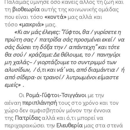
Παλαμάς ύμνησε όσο κανείς άλλος τη ζωή και
τη
βιοθεωρία
αυτής της κοινωνικής ομάδας
που είναι τόσο
«κοντά»
μας αλλά και
τόσο
«μακριά»
μας.
«Κι αν μάς έλεγες: “Γύφτοι, θα / γυρίσετε η
πρώτη σας / πατρίδα σάς προσμένει εκεί / να
σάς δώσει τη δόξα την / απάντεχη” και τότε
θα σού / κράζαμε: Δε θέλουμε, το / πανηγύρι
μη χαλάς– / γιορτάζουμε το συντριμμό των
αλυσίδων, / ό,τι και νά’ ναι, από διαμάντια / ή
από σίδερα· οι τρανοί / λυτρωμένοι είμαστε
εμείς» .
Οι
Ρομά-Γύφτοι-Τσιγγάνοι
με την
αέναη
περιπλάνησή
τους στο χρόνο και τον
χώρο δεν αμφισβητούν μόνον την έννοια
της
Πατρίδας
αλλά και ό,τι μπορεί να
περιχαρακώσει την
Ελευθερία
μας στα στενά