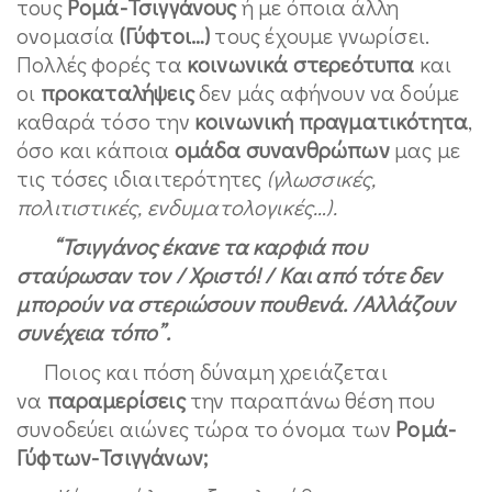
τους
Ρομά-Τσιγγάνους
ή με όποια άλλη
ονομασία
(Γύφτοι…)
τους έχουμε γνωρίσει.
Πολλές φορές τα
κοινωνικά στερεότυπα
και
οι
προκαταλήψεις
δεν μάς αφήνουν να δούμε
καθαρά τόσο την
κοινωνική πραγματικότητα
,
όσο και κάποια
ομάδα συνανθρώπων
μας με
τις τόσες ιδιαιτερότητες
(γλωσσικές,
πολιτιστικές, ενδυματολογικές…).
“Τσιγγάνος έκανε τα καρφιά που
σταύρωσαν τον / Χριστό! / Και από τότε δεν
μπορούν να στεριώσουν πουθενά. /Αλλάζουν
συνέχεια τόπο”.
Ποιος και πόση δύναμη χρειάζεται
να
παραμερίσεις
την παραπάνω θέση που
συνοδεύει αιώνες τώρα το όνομα των
Ρομά-
Γύφτων-Τσιγγάνων;