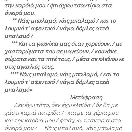
την καρδιά μου / φτιάχνω τσαντίρια στα
όνειρά μου.
** Νάις μπαλαμό, νάις μπαλαμό / και το
λουμνό τ' αφεντικό / νάγια δόμλες ατzέι
μπαλαμό /
*** Και τα γκανίκια μας όταν χορεύουν, / με
χασταρώματα που σε μαγεύουν, / κουνάνε
σώματα και τα πιτέ τους, / μέσα σε κλείνουνε
στις αγκαλιές τους.
**** Νάις μπαλαμό, νάις μπαλαμό, / και το
λουμνό τ' αφεντικό / νάγια δόμλες ατzέι
μπαλαμό»
Μετάφραση
Δεν έχω τόπο, δεν έχω ελπίδα /
δε θα με
χάσει καμιά πατρίδα / και με τα χέρια μου
και την καρδιά μου / φτιάχνω τσαντίρια στα
όνειρά μου / Νάις μπαλαμό, νάις μπαλαμό