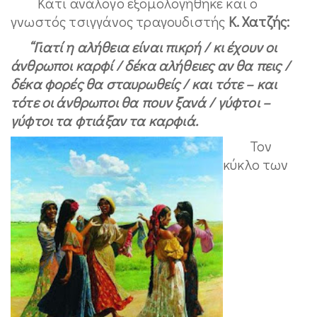
Κάτι ανάλογο εξομολογήθηκε και ο
γνωστός τσιγγάνος τραγουδιστής
Κ. Χατζής:
“Γιατί η αλήθεια είναι πικρή / κι έχουν οι
άνθρωποι καρφί / δέκα αλήθειες αν θα πεις /
δέκα φορές θα σταυρωθείς / και τότε – και
τότε οι άνθρωποι θα πουν ξανά / γύφτοι –
γύφτοι τα φτιάξαν τα καρφιά.
Τον
κύκλο των