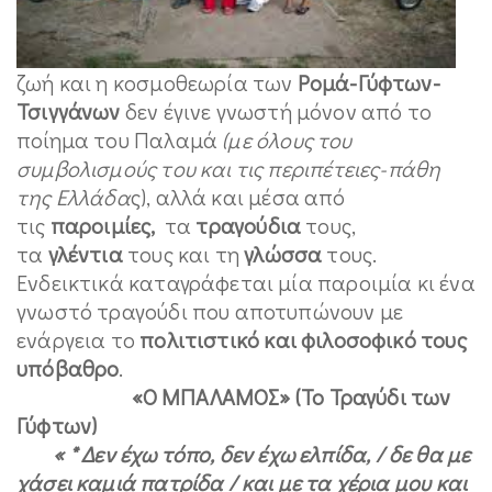
ζωή και η κοσμοθεωρία των
Ρομά-Γύφτων-
Τσιγγάνων
δεν έγινε γνωστή μόνον από το
ποίημα του Παλαμά
(με όλους του
συμβολισμούς του και τις περιπέτειες-πάθη
της Ελλάδα
ς), αλλά και μέσα από
τις
παροιμίες,
τα
τραγούδια
τους,
τα
γλέντια
τους και τη
γλώσσα
τους.
Ενδεικτικά καταγράφεται μία παροιμία κι ένα
γνωστό τραγούδι που αποτυπώνουν με
ενάργεια το
πολιτιστικό και φιλοσοφικό τους
υπόβαθρο
.
«Ο ΜΠΑΛΑΜΟΣ» (Το Τραγύδι των
Γύφτων)
« * Δεν έχω τόπο, δεν έχω ελπίδα, / δε θα με
χάσει καμιά πατρίδα / και με τα χέρια μου και