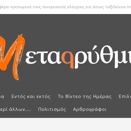
 Μπακέλας απέρριψε αιτήσεις για να ανασυρθεί από το αρχείο η ...
ρει προσωρινά τους συνοριακούς ελέγχους για όσους ταξιδεύουν από
ρα
Εντός και εκτός
Το Βίντεο της Ημέρας
Επιλ
ερί άλλων....
Πολιτισμός
Αρθρογράφοι