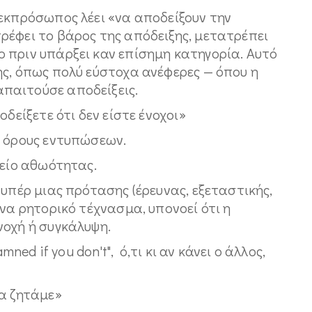
 εκπρόσωπος λέει «να αποδείξουν την
ρέφει το βάρος της απόδειξης, μετατρέπει
 πριν υπάρξει καν επίσημη κατηγορία. Αυτό
ης, όπως πολύ εύστοχα ανέφερες — όπου η
παιτούσε αποδείξεις.
δείξετε ότι δεν είστε ένοχοι»
ε όρους εντυπώσεων.
χείο αθωότητας.
 υπέρ μιας πρότασης (έρευνας, εξεταστικής,
ένα ρητορικό τέχνασμα, υπονοεί ότι η
νοχή ή συγκάλυψη.
mned if you don't", ό,τι κι αν κάνει ο άλλος,
να ζητάμε»