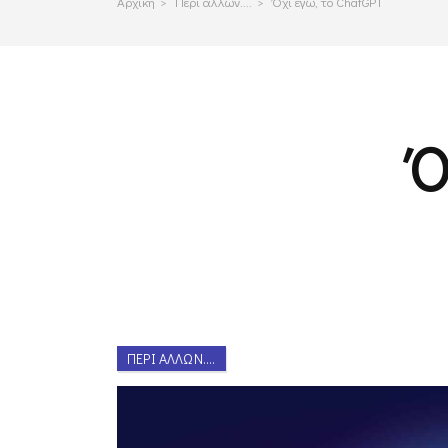
Αρχικη
>
Περι αλλων....
>
Όχι εγώ, το ChatGPT
Ό
ΠΕΡΊ ΆΛΛΩΝ....