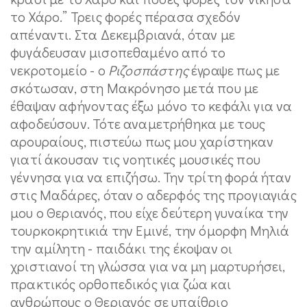
το Χάρο.” Τρεις φορές πέρασα σχεδόν
απέναντι. Στα Δεκεμβριανά, όταν με
φυγάδευσαν μισοπεθαμένο από το
νεκροτομείο - ο
Ριζοσπάστης
έγραψε πως με
σκότωσαν, στη Μακρόνησο μετά που με
έθαψαν αφήνοντας έξω μόνο το κεφάλι για να
αφοδεύσουν. Τότε αναμετρήθηκα με τους
αρουραίους, πιστεύω πως μου χαρίστηκαν
γιατί άκουσαν τις νοητικές μουσικές που
γέννησα για να επιζήσω. Την τρίτη φορά ήταν
στις Μαδάρες, όταν ο αδερφός της προγιαγιάς
μου ο Θεριανός, που είχε δεύτερη γυναίκα την
τουρκοκρητικιά την Εμινέ, την όμορφη Μηλιά
την αμίλητη - παιδάκι της έκοψαν οι
χριστιανοί τη γλώσσα για να μη μαρτυρήσει,
πρακτικός ορθοπεδικός για ζώα και
ανθρώπους ο Θεριανός σε υπαίθριο