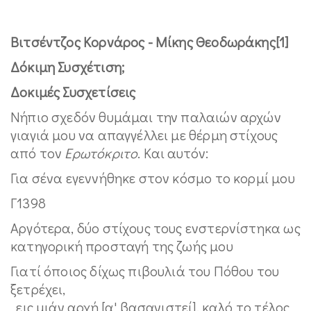
Βιτσέντζος Κορνάρος - Μίκης Θεοδωράκης[1]
Δόκιμη Συσχέτιση;
Δοκιμές Συσχετίσεις
Νήπιο σχεδόν θυμάμαι την παλαιών αρχών
γιαγιά μου να απαγγέλλει με θέρμη στίχους
από τον
Ερωτόκριτο
. Και αυτόν:
Για σένα εγεννήθηκε στον κόσμο το κορμί μου
Γ1398
Αργότερα, δύο στίχους τους ενστερνίστηκα ως
κατηγορική προσταγή της ζωής μου
Γιατί όποιος δίχως πιβουλιά του Πόθου του
ξετρέχει,
εις μιάν αρχή [α' βασανιστεί], καλό το τέλος