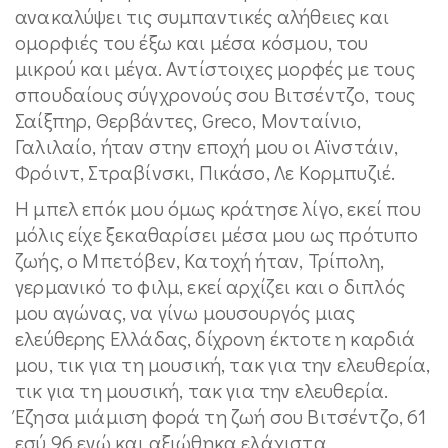
ανακαλύψει τις συμπαντικές αλήθειες και
ομορφιές του έξω και μέσα κόσμου, του
μικρού και μέγα. Αντίστοιχες μορφές με τους
σπουδαίους σύγχρονούς σου Βιτσέντζο, τους
Σαίξπηρ, Θερβάντες, Greco, Μονταίνιο,
Γαλιλαίο, ήταν στην εποχή μου οι Αϊνστάιν,
Φρόιντ, Στραβίνσκι, Πικάσο, Λε Κορμπυζιέ.
Η μπελ επόκ μου όμως κράτησε λίγο, εκεί που
μόλις είχε ξεκαθαρίσει μέσα μου ως πρότυπο
ζωής, ο Μπετόβεν, Κατοχή ήταν, Τρίπολη,
γερμανικό το φιλμ, εκεί αρχίζει και ο διπλός
μου αγώνας, να γίνω μουσουργός μιας
ελεύθερης Ελλάδας, δίχρονη έκτοτε η καρδιά
μου, τικ για τη μουσική, τακ για την ελευθερία,
τικ για τη μουσική, τακ για την ελευθερία.
Έζησα μιάμιση φορά τη ζωή σου Βιτσέντζο, 61
εσύ 96 εγώ και αξιώθηκα ελάχιστα