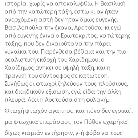
ιστορία, χωρίς να αποκαλυφθώ. Η Βασιλική
από την κατώτερη τάξη, έστω κι αν ήταν
ανερχόμενη αστή δεν ήταν όμως ευγενής.
Βασιλοπούλα την έκανα, Αρετούσα, κι εγώ
από ευγενής έγινα ο Ερωτόκριτος, κατώτερης
τάξης, που δεν δικαιούτο να την πάρει
γυναίκα του. Παρένθεσα βέβαια και την πιο
ρεαλιστική εκδοχή του Χαρίδημου, ο
Χαρίδημος ανήκει σε υψηλή τάξη, και η
τραγική του σύντροφος σε κατώτερη.
Συνήθως οι φτωχοί ζηλεύουν τους πλούσιους,
και διεκδικούν εξίσωση, εγώ είδα την άλλη
πλευρά. Λέει η Αρετούσα στη φυλακή…
Φτωχή φτωχόν αγάπησε, και πόνο δεν εγρίκα’,
µα φτωχικά επεράσασι, τον Πόθον εχαρήκα',
δίχως κιαµιάν εντήρησιν, γ-ή φόβο να τους