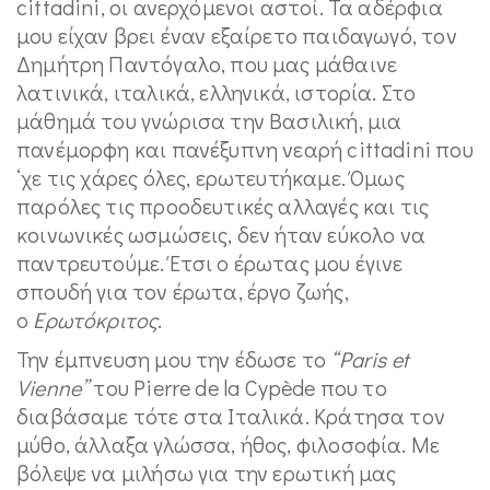
cittadini, οι ανερχόμενοι αστοί. Τα αδέρφια
μου είχαν βρει έναν εξαίρετο παιδαγωγό, τον
Δημήτρη Παντόγαλο, που μας μάθαινε
λατινικά, ιταλικά, ελληνικά, ιστορία. Στο
μάθημά του γνώρισα την Βασιλική, μια
πανέμορφη και πανέξυπνη νεαρή cittadini που
‘χε τις χάρες όλες, ερωτευτήκαμε. Όμως
παρόλες τις προοδευτικές αλλαγές και τις
κοινωνικές ωσμώσεις, δεν ήταν εύκολο να
παντρευτούμε. Έτσι ο έρωτας μου έγινε
σπουδή για τον έρωτα, έργο ζωής,
ο
Ερωτόκριτος
.
Την έμπνευση μου την έδωσε το
“Paris et
Vienne”
του Pierre de la Cypède που το
διαβάσαμε τότε στα Ιταλικά. Κράτησα τον
μύθο, άλλαξα γλώσσα, ήθος, φιλοσοφία. Με
βόλεψε να μιλήσω για την ερωτική μας