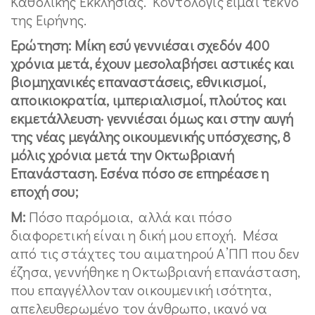
Καθολικής Εκκλησίας. Κοντολογίς είμαι τέκνο
της Ειρήνης.
Ερώτηση: Μίκη εσύ γεννιέσαι σχεδόν 400
χρόνια μετά, έχουν μεσολαβήσει αστικές και
βιομηχανικές επαναστάσεις, εθνικισμοί,
αποικιοκρατία, ιμπεριαλισμοί, πλούτος και
εκμετάλλευση· γεννιέσαι όμως και στην αυγή
της νέας μεγάλης οικουμενικής υπόσχεσης, 8
μόλις χρόνια μετά την Οκτωβριανή
Επανάσταση. Εσένα πόσο σε επηρέασε η
εποχή σου;
Μ:
Πόσο παρόμοια, αλλά και πόσο
διαφορετική είναι η δική μου εποχή. Μέσα
από τις στάχτες του αιματηρού Α’ΠΠ που δεν
έζησα, γεννήθηκε η Οκτωβριανή επανάσταση,
που επαγγέλλονταν οικουμενική ισότητα,
απελευθερωμένο τον άνθρωπο, ικανό να