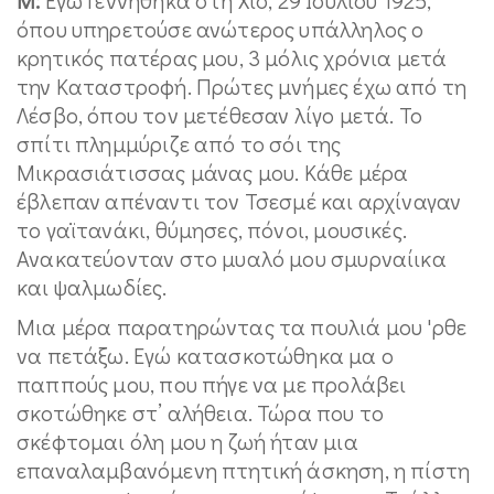
όπου υπηρετούσε ανώτερος υπάλληλος ο
κρητικός πατέρας μου, 3 μόλις χρόνια μετά
την Καταστροφή. Πρώτες μνήμες έχω από τη
Λέσβο, όπου τον μετέθεσαν λίγο μετά. Το
σπίτι πλημμύριζε από το σόι της
Μικρασιάτισσας μάνας μου. Κάθε μέρα
έβλεπαν απέναντι τον Τσεσμέ και αρχίναγαν
το γαϊτανάκι, θύμησες, πόνοι, μουσικές.
Ανακατεύονταν στο μυαλό μου σμυρναίικα
και ψαλμωδίες.
Μια μέρα παρατηρώντας τα πουλιά μου 'ρθε
να πετάξω. Εγώ κατασκοτώθηκα μα ο
παππούς μου, που πήγε να με προλάβει
σκοτώθηκε στ’ αλήθεια. Τώρα που το
σκέφτομαι όλη μου η ζωή ήταν μια
επαναλαμβανόμενη πτητική άσκηση, η πίστη