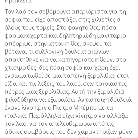
Τον λαό τον σεβόμουνα απεριόριστα για τη
σοφία που είχε αποστάξει στις χιλιετίες σ’
όλους τους τομείς. Στο φαγητό θες, πόσα
φαρμακόχορτα και δηλητηριώδη μανιτάρια
απέρριψε, στην ιατρική θες, σκέψου τα
βότανα, τι συλλογική δουλειά αιώνων
απαιτήθηκε για να κατηγοριοποιηθούν, στο
χτίσιμο θες, δες πόση σοφία και χάρη έχει
ενσωματωθεί σε μια ταπεινή ξερολιθιά, έτσι
είδα και τις λέξεις του λαού, σαν ταιριαστές
πέτρες μιας ξερολιθιάς. Αυτή την ξερολιθιά
φιλοδόξησα να εξωραΐσω. Αντίστοιχη δουλειά
έκανε λίγο πριν ο Πιέτρο Μπέμπο με τα
ιταλικά. Παράλληλα είχα κίνητρο να αλλάξω
τον λαό, να τον απελευθερώσω από τις
άδικες συμβάσεις που δεν χαρακτηρίζαν μόνο