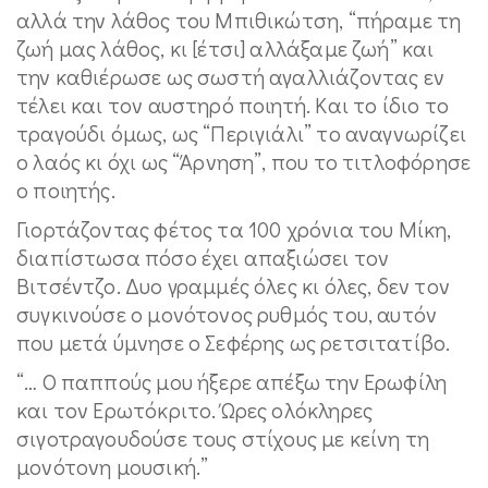
αλλά την λάθος του Μπιθικώτση, “πήραμε τη
ζωή μας λάθος, κι [έτσι] αλλάξαμε ζωή” και
την καθιέρωσε ως σωστή αγαλλιάζοντας εν
τέλει και τον αυστηρό ποιητή. Και το ίδιο το
τραγούδι όμως, ως “Περιγιάλι” το αναγνωρίζει
ο λαός κι όχι ως “Άρνηση”, που το τιτλοφόρησε
ο ποιητής.
Γιορτάζοντας φέτος τα 100 χρόνια του Μίκη,
διαπίστωσα πόσο έχει απαξιώσει τον
Βιτσέντζο. Δυο γραμμές όλες κι όλες, δεν τον
συγκινούσε ο μονότονος ρυθμός του, αυτόν
που μετά ύμνησε ο Σεφέρης ως ρετσιτατίβο.
“… Ο παππούς μου ήξερε απέξω την Ερωφίλη
και τον Ερωτόκριτο. Ώρες ολόκληρες
σιγοτραγουδούσε τους στίχους με κείνη τη
μονότονη μουσική.”