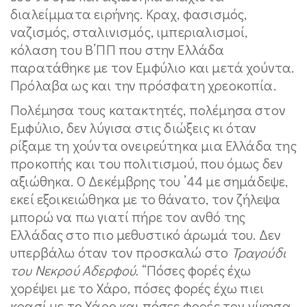
διαλείμματα ειρήνης. Κραχ, φασισμός,
ναζισμός, σταλινισμός, ιμπεριαλισμοί,
κόλαση του Β’ΠΠ που στην Ελλάδα
παρατάθηκε με τον Εμφύλιο και μετά χούντα.
Πρόλαβα ως και την πρόσφατη χρεοκοπία.
Πολέμησα τους κατακτητές, πολέμησα στον
Εμφύλιο, δεν λύγισα στις διώξεις κι όταν
ρίξαμε τη χούντα ονειρεύτηκα μια Ελλάδα της
προκοπής και του πολιτισμού, που όμως δεν
αξιώθηκα. Ο Δεκέμβρης του ’44 με σημάδεψε,
εκεί εξοικειώθηκα με το θάνατο, τον ζήλεψα
μπορώ να πω γιατί πήρε τον ανθό της
Ελλάδας στο πιο μεθυστικό άρωμά του. Δεν
υπερβάλω όταν τον προσκαλώ στο
Τραγούδι
του Νεκρού Αδερφού
. “Πόσες φορές έχω
χορέψει με το Χάρο, πόσες φορές έχω πιει
κρασί με το Χάρο και πόσες φορές τον νίκησα