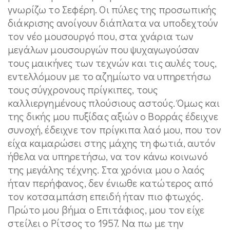
γνωρίζω το Σεφέρη. Oι πύλες της προσωπικής
διάκρισης ανοίγουν διάπλατα να υποδεχτούν
τον νέο μουσουργό που, στα χνάρια των
μεγάλων μουσουργών που ψυχαγωγούσαν
τους μαικήνες των τεχνών και τις αυλές τους,
εντελλόμουν με το αζημίωτο να υπηρετήσω
τους σύγχρονους πρίγκιπες, τους
καλλιεργημένους πλούσιους αστούς. Όμως και
της δικής μου πυξίδας αξιών ο Βορράς έδειχνε
συνοχή, έδειχνε τον πρίγκιπα λαό μου, που τον
είχα καμαρώσει στης μάχης τη φωτιά, αυτόν
ήθελα να υπηρετήσω, να τον κάνω κοινωνό
της μεγάλης τέχνης. Στα χρόνια μου ο λαός
ήταν περήφανος, δεν ένιωθε κατώτερος από
τον κοτσαμπάση επειδή ήταν πιο φτωχός.
Πρώτο μου βήμα ο Επιτάφιος, μου τον είχε
στείλει ο Ρίτσος το 1957. Να πω με την