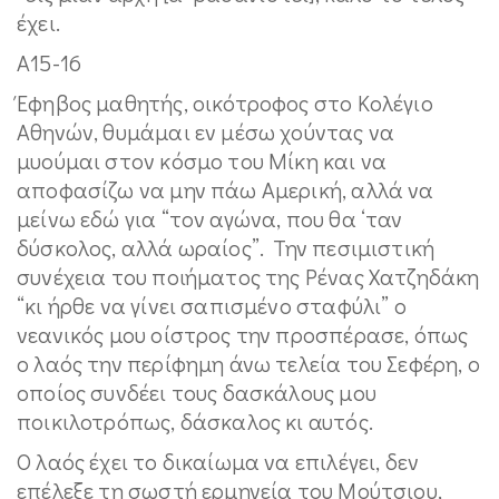
έχει.
Α15-16
Έφηβος μαθητής, οικότροφος στο Κολέγιο
Αθηνών, θυμάμαι εν μέσω χούντας να
μυούμαι στον κόσμο του Μίκη και να
αποφασίζω να μην πάω Αμερική, αλλά να
μείνω εδώ για “τον αγώνα, που θα ‘ταν
δύσκολος, αλλά ωραίος”. Την πεσιμιστική
συνέχεια του ποιήματος της Ρένας Χατζηδάκη
“κι ήρθε να γίνει σαπισμένο σταφύλι” ο
νεανικός μου οίστρος την προσπέρασε, όπως
ο λαός την περίφημη άνω τελεία του Σεφέρη, ο
οποίος συνδέει τους δασκάλους μου
ποικιλοτρόπως, δάσκαλος κι αυτός.
Ο λαός έχει το δικαίωμα να επιλέγει, δεν
επέλεξε τη σωστή ερμηνεία του Μούτσιου,