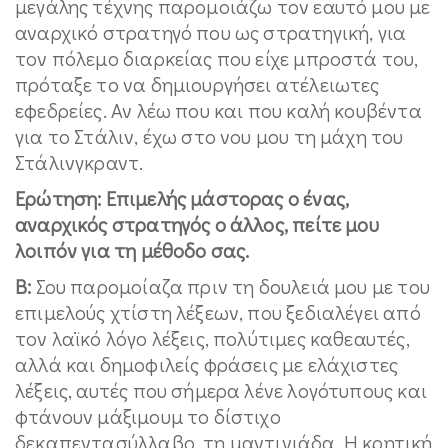
μεγάλης τέχνης παρομοιάζω τον εαυτό μου με
αναρχικό στρατηγό που ως στρατηγική, για
τον πόλεμο διαρκείας που είχε μπροστά του,
πρόταξε το να δημιουργήσει ατέλειωτες
εφεδρείες. Αν λέω που και που καλή κουβέντα
για το Στάλιν, έχω στο νου μου τη μάχη του
Στάλινγκραντ.
Ερώτηση: Επιμελής μάστορας ο ένας,
αναρχικός στρατηγός ο άλλος, πείτε μου
λοιπόν για τη μέθοδο σας.
Β:
Σου παρομοίαζα πριν τη δουλειά μου με του
επιμελούς χτίστη λέξεων, που ξεδιαλέγει από
τον λαϊκό λόγο λέξεις, πολύτιμες καθεαυτές,
αλλά και δημοφιλείς φράσεις με ελάχιστες
λέξεις, αυτές που σήμερα λένε λογότυπους και
φτάνουν μάξιμουμ το δίστιχο
δεκαπεντασύλλαβο, τη μαντινιάδα. Η κρητική