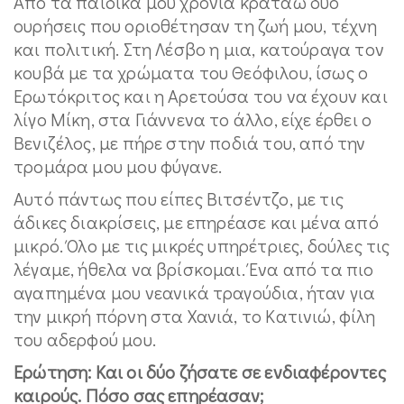
Από τα παιδικά μου χρόνια κρατάω δύο
ουρήσεις που οριοθέτησαν τη ζωή μου, τέχνη
και πολιτική. Στη Λέσβο η μια, κατούραγα τον
κουβά με τα χρώματα του Θεόφιλου, ίσως ο
Ερωτόκριτος και η Αρετούσα του να έχουν και
λίγο Μίκη, στα Γιάννενα το άλλο, είχε έρθει ο
Βενιζέλος, με πήρε στην ποδιά του, από την
τρομάρα μου μου φύγανε.
Αυτό πάντως που είπες Βιτσέντζο, με τις
άδικες διακρίσεις, με επηρέασε και μένα από
μικρό. Όλο με τις μικρές υπηρέτριες, δούλες τις
λέγαμε, ήθελα να βρίσκομαι. Ένα από τα πιο
αγαπημένα μου νεανικά τραγούδια, ήταν για
την μικρή πόρνη στα Χανιά, το Κατινιώ, φίλη
του αδερφού μου.
Ερώτηση: Και οι δύο ζήσατε σε ενδιαφέροντες
καιρούς. Πόσο σας επηρέασαν;