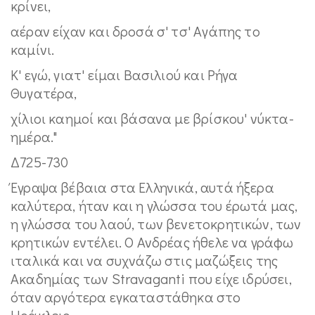
κρίνει,
αέραν είχαν και δροσά σ' τσ' Aγάπης το
καµίνι.
K' εγώ, γιατ' είµαι Bασιλιού και Pήγα
Θυγατέρα,
χίλιοι καηµοί και βάσανα µε βρίσκου' νύκτα-
ηµέρα."
Δ725-730
Έγραψα βέβαια στα Ελληνικά, αυτά ήξερα
καλύτερα, ήταν και η γλώσσα του έρωτά μας,
η γλώσσα του λαού, των βενετοκρητικών, των
κρητικών εντέλει. Ο Ανδρέας ήθελε να γράφω
ιταλικά και να συχνάζω στις μαζώξεις της
Ακαδημίας των Stravaganti που είχε ιδρύσει,
όταν αργότερα εγκαταστάθηκα στο
Ηράκλειο.