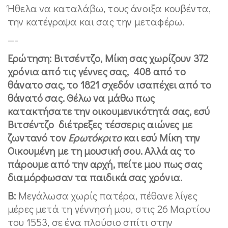
Ήθελα να καταλάβω, τους άνοιξα κουβέντα,
την κατέγραψα και σας την μεταφέρω.
—-
Ερώτηση: Βιτσέντζο, Μίκη σας χωρίζουν 372
χρόνια από τις γέννες σας, 408 από το
θάνατο σας, το 1821 σχεδόν ισαπέχει από το
θάνατό σας. Θέλω να μάθω πως
κατακτήσατε την οικουμενικότητά σας, εσύ
Βιτσέντζο διέτρεξες τέσσερις αιώνες με
ζωντανό τον
Ερωτόκριτο
και εσύ Μίκη την
Οικουμένη με τη μουσική σου. Αλλά ας το
πάρουμε από την αρχή, πείτε μου πως σας
διαμόρφωσαν τα παιδικά σας χρόνια.
Β:
Μεγάλωσα χωρίς πατέρα, πέθανε λίγες
μέρες μετά τη γέννησή μου, στις 26 Μαρτίου
του 1553, σε ένα πλούσιο σπίτι στην