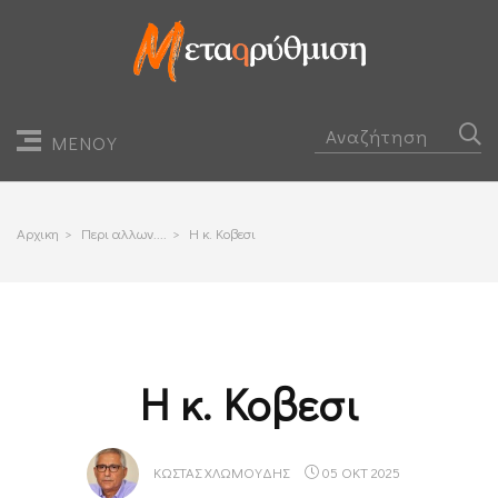
ΜΕΝΟΥ
Αρχικη
>
Περι αλλων....
>
Η κ. Κοβεσι
Η κ. Κοβεσι
ΚΏΣΤΑΣ ΧΛΩΜΟΎΔΗΣ
05 ΟΚΤ 2025