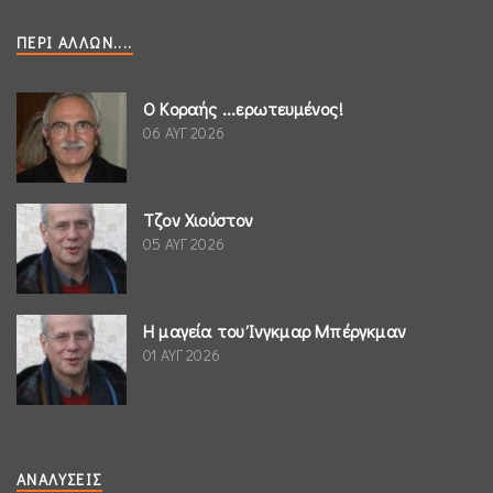
ΠΕΡΊ ΆΛΛΩΝ....
Ο Κοραής ...ερωτευμένος!
06 ΑΥΓ 2026
Τζον Χιούστον
05 ΑΥΓ 2026
Η μαγεία του Ίνγκμαρ Μπέργκμαν
01 ΑΥΓ 2026
ΑΝΑΛΎΣΕΙΣ