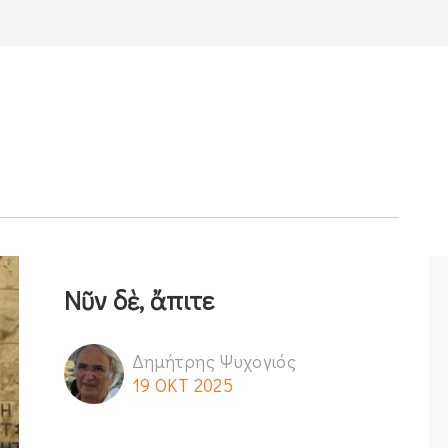
Νῦν δὲ, ἄπιτε
Δημήτρης Ψυχογιός
19 ΟΚΤ 2025