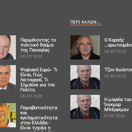
ΠΕΡΊ ΆΛΛΩΝ....
Περιμένοντας το
Ο Κοραής
πολιτικό θαύμα
...ερωτευμέν
της Παναγίας
06 ΑΥΓ 2026
08 ΑΥΓ 2026
Ψηφιακό Ευρώ- Τι
Τζον Χιούστο
Είναι, Πώς
05 ΑΥΓ 2026
Λειτουργεί, Τι
Σημαίνει για τον
Πολίτη
08 ΑΥΓ 2026
Η μαγεία του
Ίνγκμαρ
Παραβατικότητα
Μπέργκμαν
και
01 ΑΥΓ 2026
εγκληματικότητα
στην Ελλάδα -
Είναι τυχαία η