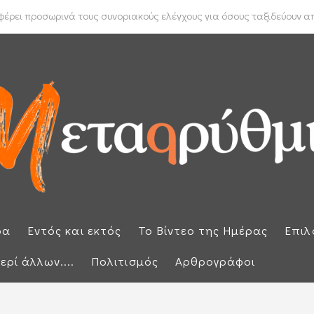
 Μπακέλας απέρριψε αιτήσεις για να ανασυρθεί από το αρχείο η ...
ρει προσωρινά τους συνοριακούς ελέγχους για όσους ταξιδεύουν από
ρα
Εντός και εκτός
Το Βίντεο της Ημέρας
Επιλ
ερί άλλων....
Πολιτισμός
Αρθρογράφοι