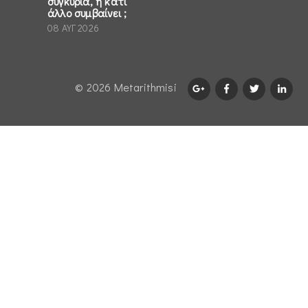
συγκυρία, ή κάτι
άλλο συμβαίνει ;
08 ΑΥΓ 2026
© 2026 Μetarithmisi