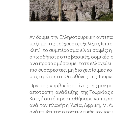
Αν δούμε την Ελληνοτουρκική αντιπα
μαζί με τις τρέχουσες εξελίξεις (επι
κλπ.) το συμπέρασμα είναι σαφές: 
οπωσδήποτε στις βασικές, δομικές σ
αναπροσαρμόσουμε, τότε ελλοχεύει 
πιο δυσάρεστες, μη διαχειρίσιμες κ
μας αμέτρητα. Οι ευθύνες της Τουρκί
Πρώτος κομβικός στόχος της μακροσ
αποτροπή ανάδειξης της Τουρκίας σ
Και γι’ αυτό προσπαθήσαμε να περι
ανά τον πλανήτη (Ασία, Αφρική, Μ. Α
ανάπτυξη της στρατιωτικής ισχύος τ