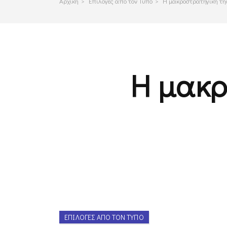
Αρχικη
>
Επιλογες απο τον Τυπο
>
Η μακροστρατηγική τη
Η μακρ
ΕΠΙΛΟΓΈΣ ΑΠΌ ΤΟΝ ΤΎΠΟ