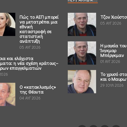
Πώς το ΑΕΠ μπορεί
Τζον Χιούστο
να μετατρέπει μια
05 ΑΥΓ 2026
εθνική
καταστροφή σε
στατιστική
ανάπτυξη
Η μαγεία του
05 ΑΥΓ 2026
Ίνγκμαρ
Μπέργκμαν
ρια και ελάχιστα
01 ΑΥΓ 2026
ήματα: η νέα σχέση κράτους–
έρων επαγγελματιών
Το χρυσό στ
 2026
και ο Μαυρω
29 ΙΟΥΛ 2026
Ο «κατακλυσμός»
της Θέουτα
04 ΑΥΓ 2026