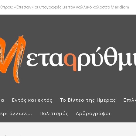
έμφαση στην προστασία των εξωτερικών συνόρων μετά την έκτακτη ...
ύπρου: «Έπεσαν» οι υπογραφές με τον γαλλικό κολοσσό Meridiam
ρα
Εντός και εκτός
Το Βίντεο της Ημέρας
Επιλ
ερί άλλων....
Πολιτισμός
Αρθρογράφοι