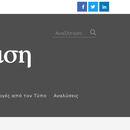
Οι ΗΠΑ βλέπουν συμφωνία ακόμ
ογές από τον Τύπο
Αναλύσεις