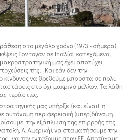
ράθεση στο μεγάλο χρόνο (1973 - σήμερα)
σκέψεις Ερντογάν σε Ιταλία, κατεχόμενα,
η μακροστρατηγική μας έχει αποτύχει
τοχεύσεις της. Και εάν δεν την
ο κίνδυνος να βρεθούμε μπροστά σε πολύ
αταστάσεις στο όχι μακρινό μέλλον. Τα λάθη
ας τεράστιες.
τρατηγικής μας υπήρξε (και είναι) η
ε αυτόνομη περιφερειακή (υπερ)δύναμη.
ορίσουμε την εξάπλωση της επιρροής της
νατολή, Λ. Αμερική), να σταματήσουμε την
ης, να την εντάξουμε στην ΕΕ. Αποτύχαμε