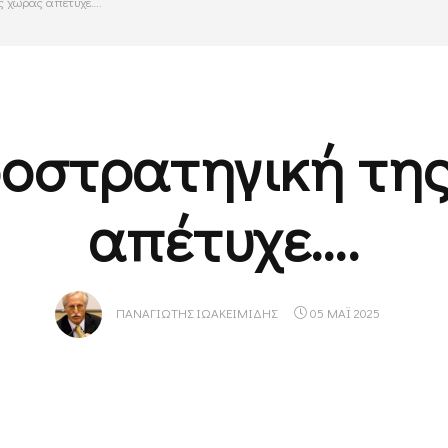
ς χώρας απέτυχε….
οστρατηγική τη
απέτυχε….
ΠΑΝΑΓΙΏΤΗΣ ΙΩΑΚΕΙΜΊΔΗΣ
05 ΜΑΪ 2025