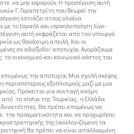
στε να μην εκραγούν. Η προσέγγιση αυτή
ικών Γ. Γεραπετρίτη που θεωρεί την
σέγγιση εστιάζει στους ολοένα
 με το Ισραήλ και ισραηλοποίηση λίγο-
οσέγγιση αυτή εκφράζεται από τον υπουργό
ρκία ως θανάσιμη απειλή. Και οι
μένες σε αδιέξοδο/ αποτυχία. Αγοράζουμε
ς το οικονομικό και κοινωνικό κόστος του
 επομένως την αποτυχία; Μια σχολή σκέψης
μη περισσότερους εξοπλισμούς μαζί με μια
ρκίας. Πρόκειται για συνταγή ακόμη
 από το status της Τουρκίας, η Ελλάδα
ς δυνατότητες. Θα πρέπει επομένως να
ά, την πραγματικότητα και να προχωρήσει
κροστρατηγικής της (αναλογιζόμενη τα
ρατηγική θα πρέπει να είναι απαλλαγμένη