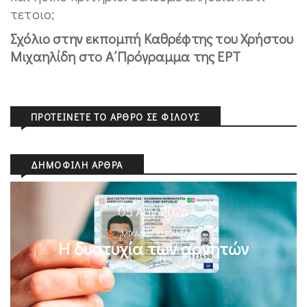
τετοιο;
Σχόλιο στην εκπομπή Καθρέφτης του Χρήστου
Μιχαηλίδη στo Α΄Πρόγραμμα της ΕΡΤ
ΠΡΟΤΕΊΝΕΤΕ ΤΟ ΆΡΘΡΟ ΣΕ ΦΊΛΟΥΣ
ΔΗΜΟΦΙΛΉ ΆΡΘΡΑ
05 Αυγ 2026
ΜΙΧΆΛΗΣ ΚΥΡΙΑΚΊΔΗΣ
Η δυστυχία των αρνητών