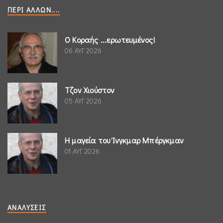
ΠΕΡΊ ΆΛΛΩΝ....
Ο Κοραής ...ερωτευμένος!
06 ΑΥΓ 2026
Τζον Χιούστον
05 ΑΥΓ 2026
Η μαγεία του Ίνγκμαρ Μπέργκμαν
01 ΑΥΓ 2026
ΑΝΑΛΎΣΕΙΣ