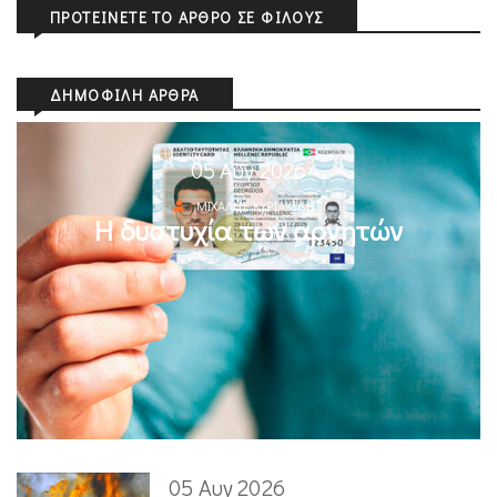
ΠΡΟΤΕΊΝΕΤΕ ΤΟ ΆΡΘΡΟ ΣΕ ΦΊΛΟΥΣ
ΔΗΜΟΦΙΛΉ ΆΡΘΡΑ
05 Αυγ 2026
ΜΙΧΆΛΗΣ ΚΥΡΙΑΚΊΔΗΣ
Η δυστυχία των αρνητών
05 Αυγ 2026