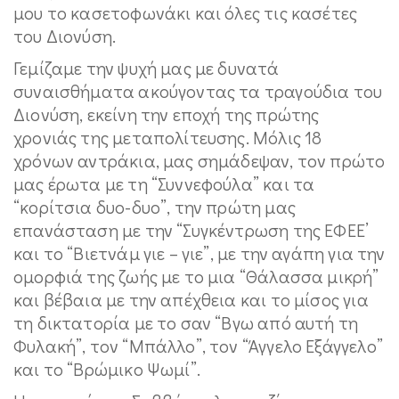
μου το κασετοφωνάκι και όλες τις κασέτες
του Διονύση.
Γεμίζαμε την ψυχή μας με δυνατά
συναισθήματα ακούγοντας τα τραγούδια του
Διονύση, εκείνη την εποχή της πρώτης
χρονιάς της μεταπολίτευσης. Μόλις 18
χρόνων αντράκια, μας σημάδεψαν, τον πρώτο
μας έρωτα με τη “Συννεφούλα” και τα
“κορίτσια δυο-δυο”, την πρώτη μας
επανάσταση με την “Συγκέντρωση της ΕΦΕΕ’
και το “Βιετνάμ γιε – γιε”, με την αγάπη για την
ομορφιά της ζωής με το μια “Θάλασσα μικρή”
και βέβαια με την απέχθεια και το μίσος για
τη δικτατορία με το σαν “Βγω από αυτή τη
Φυλακή”, τον “Μπάλλο”, τον “Άγγελο Εξάγγελο”
και το “Βρώμικο Ψωμί”.