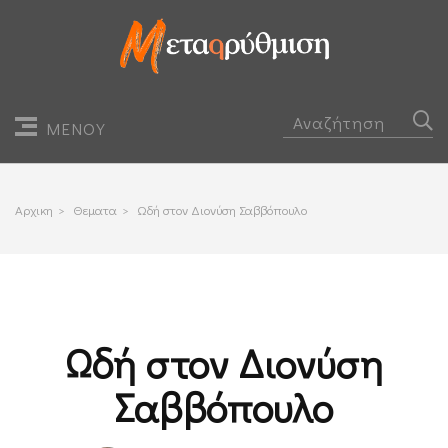
ΜΕΝΟΥ
Αρχικη
>
Θεματα
>
Ωδή στον Διονύση Σαββόπουλο
Ωδή στον Διονύση
Σαββόπουλο