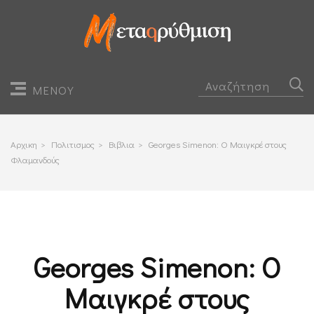
ΜΕΝΟΥ
Αρχικη
>
Πολιτισμος
>
Βιβλια
>
Georges Simenon: Ο Μαιγκρέ στους
Φλαμανδούς
Georges Simenon: Ο
Μαιγκρέ στους