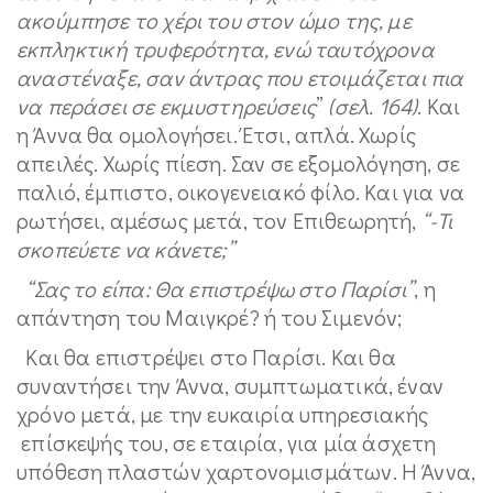
ακούμπησε το χέρι του στον ώμο της, με
εκπληκτική τρυφερότητα, ενώ ταυτόχρονα
αναστέναξε, σαν άντρας που ετοιμάζεται πια
να περάσει σε εκμυστηρεύσεις
”
(σελ. 164)
. Και
η Άννα θα ομολογήσει. Έτσι, απλά. Χωρίς
απειλές. Χωρίς πίεση. Σαν σε εξομολόγηση, σε
παλιό, έμπιστο, οικογενειακό φίλο. Και για να
ρωτήσει, αμέσως μετά, τον Επιθεωρητή,
“-Τι
σκοπεύετε να κάνετε;”
“Σας το είπα: Θα επιστρέψω στο Παρίσι”
, η
απάντηση του Μαιγκρέ? ή του Σιμενόν;
Και θα επιστρέψει στο Παρίσι. Και θα
συναντήσει την Άννα, συμπτωματικά, έναν
χρόνο μετά, με την ευκαιρία υπηρεσιακής
επίσκεψής του, σε εταιρία, για μία άσχετη
υπόθεση πλαστών χαρτονομισμάτων. Η Άννα,