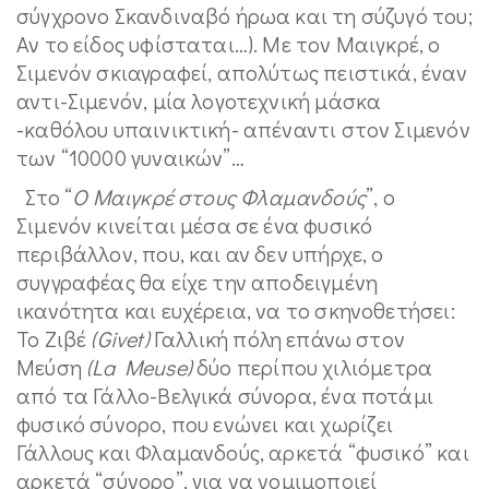
σύγχρονο Σκανδιναβό ήρωα και τη σύζυγό του;
Αν το είδος υφίσταται…). Με τον Μαιγκρέ, ο
Σιμενόν σκιαγραφεί, απολύτως πειστικά, έναν
αντι-Σιμενόν, μία λογοτεχνική μάσκα
-καθόλου υπαινικτική- απέναντι στον Σιμενόν
των “10000 γυναικών”…
Στο “
Ο Μαιγκρέ στους
Φλαμανδούς
”, ο
Σιμενόν κινείται μέσα σε ένα φυσικό
περιβάλλον, που, και αν δεν υπήρχε, ο
συγγραφέας θα είχε την αποδειγμένη
ικανότητα και ευχέρεια, να το σκηνοθετήσει:
Το Ζιβέ
(Givet)
Γαλλική πόλη επάνω στον
Μεύση
(La Meuse
)
δύο περίπου χιλιόμετρα
από τα Γάλλο-Βελγικά σύνορα, ένα ποτάμι
φυσικό σύνορο, που ενώνει και χωρίζει
Γάλλους και Φλαμανδούς, αρκετά “φυσικό” και
αρκετά “σύνορο”, για να νομιμοποιεί