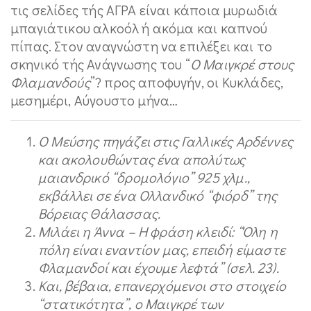
τις σελίδες τής ΑΓΡΑ είναι κάποια μυρωδιά
μπαγιάτικου αλκοόλ ή ακόμα και καπνού
πίπας. Στον αναγνώστη να επιλέξει και το
σκηνικό τής Ανάγνωσης του “
Ο Μαιγκρέ στους
Φλαμανδούς
”
?
προς αποφυγήν, οι Κυκλάδες,
μεσημέρι, Αύγουστο μήνα…
Ο Μεύσης πηγάζει στις Γαλλικές Αρδέννες
και ακολουθώντας ένα απολύτως
μαιανδρικό “δρομολόγιο” 925 χλμ.,
εκβάλλει σε ένα Ολλανδικό “φιόρδ” της
Βόρειας Θάλασσας.
Μιλάει η Άννα – Η φράση κλειδί: “Όλη η
πόλη είναι εναντίον μας, επειδή είμαστε
Φλαμανδοί και έχουμε λεφτά” (σελ. 23).
Και, βέβαια, επανερχόμενοι στο στοιχείο
“στατικότητα”, ο Μαιγκρέ των