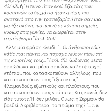
42/43)
,
ή
“
Η Άννα ήταν εκεί. Εξαιτίας των
κουρτινών το δωμάτιο ήταν ακόμη πιο
σκοτεινό από την τραπεζαρία. Ήταν σαν μια
γκρίζα σκόνη, πιο πυκνή σε κάποια σημεία,
κυρίως στις γωνίες, να αιωρείται στην
ατμόσφαιρα” (σελ. 164).
Άλλη μία φράση κλειδί: “
…Οι άνθρωποι εδώ
κάθονται πάντα και παραμονεύουν πίσω απ΄
τις κουρτίνες τους…” (σελ. 15).
Κώδωνας μέσα
σε κώδωνα και μέσα σε κώδωνα? οι φτωχοί
ντόπιοι, που κατασκοπεύουν αλλήλους, που
κατασκοπεύουν τους “εξωτικούς”
Φλαμανδούς, εξωτικούς και πλούσιους, που
κατασκοπεύουν τους ντόπιους. Και, κανείς δεν
είδε τίποτε. Ή, δεν μιλάει. Όμως, η Ζερμαίν θα
βρεθεί. Ακριβέστερα, το πτώμα της? “
…την