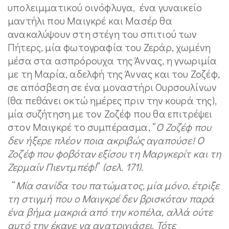
υπολειμματικού οινόφλυγα, ένα γυναικείο
μαντήλι που Μαιγκρέ και Μασέρ θα
ανακαλύψουν στη στέγη του σπιτιού των
Πήτερς, μία φωτογραφία του Ζεράρ, χωμένη
μέσα στα ασπρόρουχα της Άννας, η γνωριμία
με τη Μαρία, αδελφή της Άννας και του Ζοζέφ,
σε απόσβεση σε ένα μοναστήρι Ουρσουλίνων
(θα πεθάνει οκτώ ημέρες πριν την κουρά της),
μία συζήτηση με τον Ζοζέφ που θα επιτρέψει
στον Μαιγκρέ το συμπέρασμα,
“
Ο Ζοζέφ που
δεν ήξερε πλέον ποια ακριβώς αγαπούσε! Ο
Ζοζέφ που φοβόταν εξίσου τη Μαργκερίτ και τη
Ζερμαίν Πιεντμπέφ!
”
(σελ. 171).
“
Μία σανίδα του πατώματος, μία μόνο, έτριξε
τη στιγμή που ο Μαιγκρέ δεν βρισκόταν παρά
ένα βήμα μακριά από την κοπέλα, αλλά ούτε
αυτό την έκανε να ανατριχιάσει. Τότε