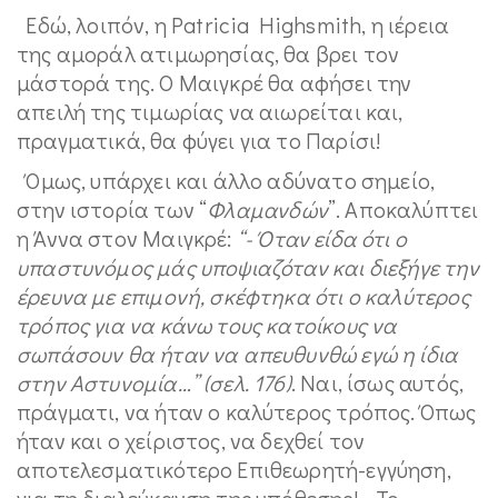
Εδώ, λοιπόν, η Patricia Highsmith, η ιέρεια
της αμοράλ ατιμωρησίας, θα βρει τον
μάστορά της. Ο Μαιγκρέ θα αφήσει την
απειλή της τιμωρίας να αιωρείται και,
πραγματικά, θα φύγει για το Παρίσι!
Όμως, υπάρχει και άλλο αδύνατο σημείο,
στην ιστορία των “
Φλαμανδών
”. Αποκαλύπτει
η Άννα στον Μαιγκρέ:
“- Όταν είδα ότι ο
υπαστυνόμος μάς υποψιαζόταν και διεξήγε την
έρευνα με επιμονή, σκέφτηκα ότι ο καλύτερος
τρόπος για να κάνω τους κατοίκους να
σωπάσουν θα ήταν να απευθυνθώ εγώ η ίδια
στην Αστυνομία…” (σελ. 176)
. Ναι, ίσως αυτός,
πράγματι, να ήταν ο καλύτερος τρόπος. Όπως
ήταν και ο χείριστος, να δεχθεί τον
αποτελεσματικότερο Επιθεωρητή-εγγύηση,
για τη διαλεύκανση της υπόθεσης!… Το