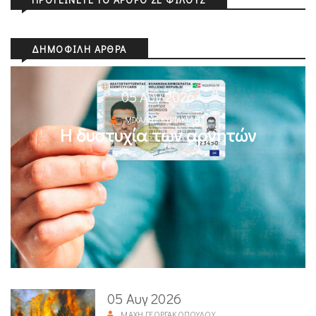
ΔΗΜΟΦΙΛΉ ΆΡΘΡΑ
05 Αυγ 2026
ΜΙΧΆΛΗΣ ΚΥΡΙΑΚΊΔΗΣ
Η δυστυχία των αρνητών
05 Αυγ 2026
ΜΆΧΗ ΓΕΩΡΓΑΚΟΠΟΎΛΟΥ