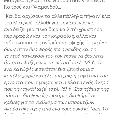
Γιατρού και Φλαμανδού…
Και θα αρχίσουν τα αλλεπάλληλα πήγαιν’ έλα
του Μαιγκρέ
, άλλοθι για τον Σιμενόν να
αναδείξει μία πένα δωρικά λιτή-χρωστήρα
περιγραφών και τοπιογραφίας, αλλά και
ενδοσκόπου τής ανθρώπινης ψυχής:
“
…εκείνος
όμως ήταν δυο φορές πιο ογκώδης και το
χοντρό πανωφόρι του τον έκανε να φαίνεται
ότι ήταν λαξεμένος σε πέτρα
”
(σελ. 12)
,
ή
“
Σε
ένα κατώφλι, φαινόταν ένα ζευγάρι: μια
κοπέλα χωρίς καπέλο, μια μικρή εργάτρια του
εργοστασίου σίγουρα, και η πλάτη ενός άντρα
που την αγκάλιαζε
”
(σελ. 15)
,
ή
“
Στα τζάμια της
πόρτας, διαφανείς ρεκλάμες διαφήμιζαν
κρέμες για το γυάλισμα των μπρούτζων.
Ακούστηκε ήχος από ένα κουδουνάκι
”
(σελ. 1
7)
,