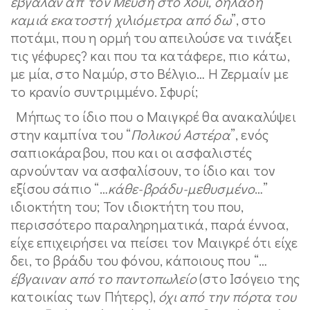
έβγαλαν απ’ τον Μεύση στο Χουί, δηλαδή
καμιά εκατοστή χιλιόμετρα από δω
”, στο
ποτάμι, που η ορμή του απειλούσε να τινάξει
τις γέφυρες? και που τα κατάφερε, πιο κάτω,
με μία, στο Ναμύρ, στο Βέλγιο… Η Ζερμαίν με
το κρανίο συντριμμένο. Σφυρί;
Μήπως το ίδιο που ο Μαιγκρέ θα ανακαλύψει
στην καμπίνα του “
Πολικού Αστέρα
”, ενός
σαπιοκάραβου, που και οι ασφαλιστές
αρνούνταν να ασφαλίσουν, το ίδιο και τον
εξίσου σάπιο “…
κάθε-βράδυ-μεθυσμένο
…”
ιδιοκτήτη του; Τον ιδιοκτήτη του που,
περισσότερο παραληρηματικά, παρά έννοα,
είχε επιχειρήσει να πείσει τον Μαιγκρέ ότι είχε
δει, το βράδυ του φόνου, κάποιους που “…
έβγαιναν από το παντοπωλείο
(στο Ισόγειο της
κατοικίας των Πήτερς),
όχι από την πόρτα του