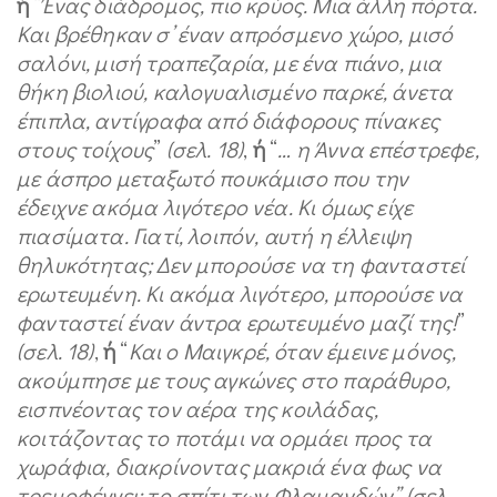
ή
“
Ένας διάδρομος, πιο κρύος. Μια άλλη πόρτα.
Και βρέθηκαν σ’ έναν απρόσμενο χώρο, μισό
σαλόνι, μισή τραπεζαρία, με ένα πιάνο, μια
θήκη βιολιού, καλογυαλισμένο παρκέ, άνετα
έπιπλα, αντίγραφα από διάφορους πίνακες
στους τοίχους
”
(σελ. 18)
,
ή
“
… η Άννα επέστρεφε,
με άσπρο μεταξωτό πουκάμισο που την
έδειχνε ακόμα λιγότερο νέα. Κι όμως είχε
πιασίματα. Γιατί, λοιπόν, αυτή η έλλειψη
θηλυκότητας; Δεν μπορούσε να τη φανταστεί
ερωτευμένη. Κι ακόμα λιγότερο, μπορούσε να
φανταστεί έναν άντρα ερωτευμένο μαζί της!
”
(σελ. 18)
,
ή
“
Και ο Μαιγκρέ, όταν έμεινε μόνος,
ακούμπησε με τους αγκώνες στο παράθυρο,
εισπνέοντας τον αέρα της κοιλάδας,
κοιτάζοντας το ποτάμι να ορμάει προς τα
χωράφια, διακρίνοντας μακριά ένα φως να
τρεμοφέγγει: το σπίτι των Φλαμανδών” (σελ.