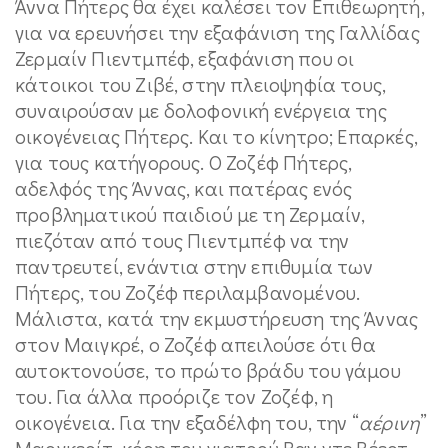
Άννα Πήτερς θα έχει καλέσει τον Επιθεωρητή,
για να ερευνήσει την εξαφάνιση της Γαλλίδας
Ζερμαίν Πιεντμπέφ, εξαφάνιση που οι
κάτοικοι του Ζιβέ, στην πλειοψηφία τους,
συναιρούσαν με δολοφονική ενέργεια της
οικογένειας Πήτερς
. Και το κίνητρο; Επαρκές,
για τους κατήγορους. Ο Ζοζέφ Πήτερς,
αδελφός της Άννας, και πατέρας ενός
προβληματικού παιδιού με τη Ζερμαίν,
πιεζόταν από τους Πιεντμπέφ να την
παντρευτεί, ενάντια στην επιθυμία των
Πήτερς, του Ζοζέφ περιλαμβανομένου.
Μάλιστα, κατά την εκμυστήρευση της Άννας
στον Μαιγκρέ, ο Ζοζέφ απειλούσε ότι θα
αυτοκτονούσε, το πρώτο βράδυ του γάμου
του. Για άλλα προόριζε τον Ζοζέφ, η
οικογένεια. Για την εξαδέλφη του, την “
αέρινη
”
Μαργκερίτ, κόρη του γιατρού Βαν ντε Βέερτ.