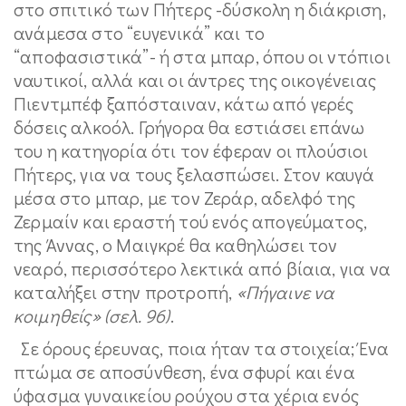
στο σπιτικό των Πήτερς -δύσκολη η διάκριση,
ανάμεσα στο “ευγενικά” και το
“αποφασιστικά”- ή στα μπαρ, όπου οι ντόπιοι
ναυτικοί, αλλά και οι άντρες της οικογένειας
Πιεντμπέφ ξαπόσταιναν, κάτω από γερές
δόσεις αλκοόλ. Γρήγορα θα εστιάσει επάνω
του η κατηγορία ότι τον έφεραν οι πλούσιοι
Πήτερς, για να τους ξελασπώσει. Στον καυγά
μέσα στο μπαρ, με τον Ζεράρ, αδελφό της
Ζερμαίν και εραστή τού ενός απογεύματος,
της Άννας, ο Μαιγκρέ θα καθηλώσει τον
νεαρό, περισσότερο λεκτικά από βίαια, για να
καταλήξει στην προτροπή,
«Πήγαινε να
κοιμηθείς» (σελ. 96)
.
Σε όρους έρευνας, ποια ήταν τα στοιχεία; Ένα
πτώμα σε αποσύνθεση, ένα σφυρί και ένα
ύφασμα γυναικείου ρούχου στα χέρια ενός