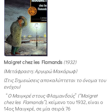
Maigret chez les Flamands
(1932)
(Μετάφραση: Αργυρώ Μακάρωφ)
(
Στις Σημειώσεις αποκαλύπτεται το όνομα του
ενόχου
)
“
Ο Μαιγκρέ στους Φλαμανδούς
”
(“Maigret
chez les Flamands”)
, κείμενο του 1932, είναι ο
14
ος
Μαιγκρέ, σε μία σειρά 76