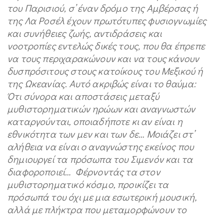
του Παρισιού, σ’ έναν δρόμο της Αμβέρσας ή
της Λα Ροσέλ έχουν πρωτότυπες φυσιογνωμίες
και συνήθειες ζωής, αντιδράσεις και
νοοτροπίες εντελώς δικές τους, που θα έπρεπε
να τους περιχαρακώνουν και να τους κάνουν
δυσπρόσιτους στους κατοίκους του Μεξικού ή
της Ωκεανίας. Αυτό ακριβώς είναι το θαύμα:
Ότι σύνορα και αποστάσεις μεταξύ
μυθιστορηματικών ηρώων και αναγνωστών
καταργούνται, οποιαδήποτε κι αν είναι η
εθνικότητα των μεν και των δε… Μοιάζει στ’
αλήθεια να είναι ο αναγνώστης εκείνος που
δημιουργεί τα πρόσωπα του Σιμενόν και τα
διαφοροποιεί… Φέρνοντάς τα στον
μυθιστορηματικό κόσμο, προικίζει τα
πρόσωπά του όχι με μια εσωτερική μουσική,
αλλά με πλήκτρα που μεταμορφώνουν το