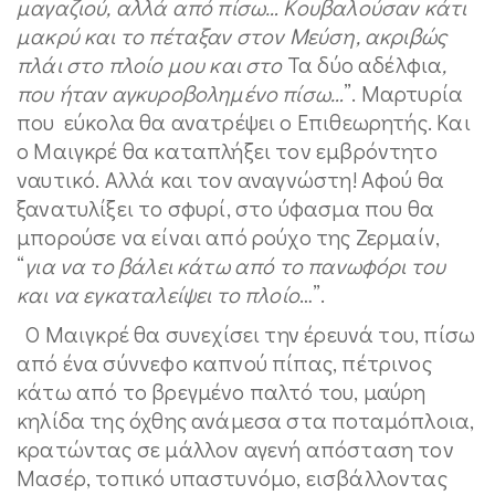
μαγαζιού, αλλά από πίσω… Κουβαλούσαν κάτι
μακρύ και το πέταξαν στον Μεύση, ακριβώς
πλάι στο πλοίο μου και στο
Τα δύο αδέλφια
,
που ήταν αγκυροβολημένο πίσω…
”. Μαρτυρία
που εύκολα θα ανατρέψει ο Επιθεωρητής. Και
ο Μαιγκρέ θα καταπλήξει τον εμβρόντητο
ναυτικό. Αλλά και τον αναγνώστη! Αφού θα
ξανατυλίξει το σφυρί, στο ύφασμα που θα
μπορούσε να είναι από ρούχο της Ζερμαίν,
“
για να το βάλει κάτω από το πανωφόρι του
και να εγκαταλείψει το πλοίο
…”.
Ο Μαιγκρέ θα συνεχίσει την έρευνά του, πίσω
από ένα σύννεφο καπνού πίπας, πέτρινος
κάτω από το βρεγμένο παλτό του, μαύρη
κηλίδα της όχθης ανάμεσα στα ποταμόπλοια,
κρατώντας σε μάλλον αγενή απόσταση τον
Μασέρ, τοπικό υπαστυνόμο, εισβάλλοντας