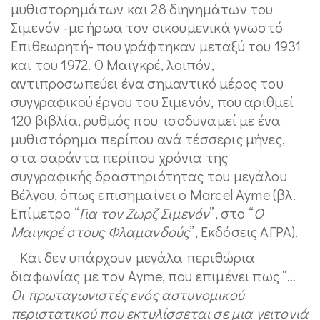
μυθιστορημάτων και 28 διηγημάτων του
Σιμενόν -με ήρωα τον οικουμενικά γνωστό
Επιθεωρητή- που γράφτηκαν μεταξύ του 1931
και του 1972. Ο Μαιγκρέ, λοιπόν,
αντιπροσωπεύει ένα σημαντικό μέρος του
συγγραφικού έργου του Σιμενόν, που αριθμεί
120 βιβλία, ρυθμός που ισοδυναμεί με ένα
μυθιστόρημα περίπου ανά τέσσερις μήνες,
στα σαράντα περίπου χρόνια της
συγγραφικής δραστηριότητας του μεγάλου
Βέλγου, όπως επισημαίνει ο Marcel Ayme (βλ.
Επίμετρο “
Για τον Ζωρζ Σιμενόν
”, στο “
Ο
Μαιγκρέ στους Φλαμανδούς
”, Εκδόσεις ΑΓΡΑ).
Και δεν υπάρχουν μεγάλα περιθώρια
διαφωνίας με τον Ayme, που επιμένει πως “…
Οι πρωταγωνιστές ενός αστυνομικού
περιστατικού που εκτυλίσσεται σε μια γειτονιά