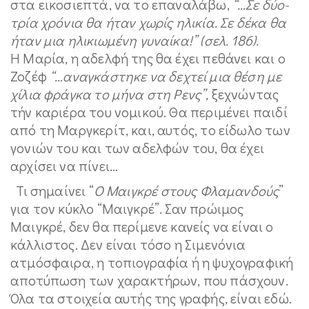
στα εικοσιεπτά, να το επαναλάβω,
“…Σε δύο-
τρία χρόνια θα ήταν χωρίς ηλικία. Σε δέκα θα
ήταν μια ηλικιωμένη γυναίκα!” (σελ. 186).
H Μαρία, η αδελφή της θα έχει πεθάνει και ο
Ζοζέφ
“…αναγκάστηκε να δεχτεί μια θέση με
χίλια φράγκα το μήνα στη Ρενς”,
ξεχνώντας
τήν καριέρα του νομικού. Θα περιμένει παιδί
από τη Μαργκερίτ, και, αυτός, το είδωλο των
γονιών του και των αδελφών του, θα έχει
αρχίσει να πίνει…
Τι σημαίνει “
Ο Μαιγκρέ στους Φλαμανδούς
”
για τον κύκλο “Μαιγκρέ”. Σαν πρώιμος
Μαιγκρέ, δεν θα περίμενε κανείς να είναι ο
κάλλιστος. Δεν είναι τόσο η Σιμενόνια
ατμόσφαιρα, η τοπιογραφία ή η ψυχογραφική
αποτύπωση των χαρακτήρων, που πάσχουν.
Όλα τα στοιχεία αυτής της γραφής, είναι εδώ.