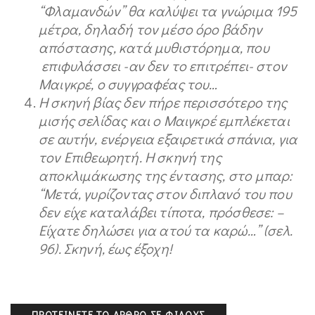
“Φλαμανδών” θα καλύψει τα γνώριμα 195
μέτρα, δηλαδή τον μέσο όρο βάδην
απόστασης, κατά μυθιστόρημα, που
επιφυλάσσει -αν δεν το επιτρέπει- στον
Μαιγκρέ, ο συγγραφέας του…
Η σκηνή βίας δεν πήρε περισσότερο της
μισής σελίδας και ο Μαιγκρέ εμπλέκεται
σε αυτήν, ενέργεια εξαιρετικά σπάνια, για
τον Επιθεωρητή. Η σκηνή της
αποκλιμάκωσης της έντασης, στο μπαρ:
“Μετά, γυρίζοντας στον διπλανό του που
δεν είχε καταλάβει τίποτα, πρόσθεσε: –
Είχατε δηλώσει για ατού τα καρώ…” (σελ.
96). Σκηνή, έως έξοχη!
ΠΡΟΤΕΊΝΕΤΕ ΤΟ ΆΡΘΡΟ ΣΕ ΦΊΛΟΥΣ