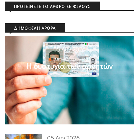
ΠΡΟΤΕΊΝΕΤΕ ΤΟ ΆΡΘΡΟ ΣΕ ΦΊΛΟΥΣ
ΔΗΜΟΦΙΛΉ ΆΡΘΡΑ
05 Αυγ 2026
ΜΙΧΆΛΗΣ ΚΥΡΙΑΚΊΔΗΣ
Η δυστυχία των αρνητών
05 Αυγ 2026