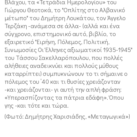
Βλάχου, τα «Τετράδια Ημερολογίου» του
Γιώργου Θεοτοκά, το "Οπλίτης στο Αλβανικό
μέτωπο" του Δημήτρη Λουκάτου, τον Άγγελο
Τερζάκη -ανάμεσα σε άλλα- (αλλά και ένα
σύγχρονο, επιστημονικό αυτό, βιβλίο, το
εξαιρετικό "Ειρήνη, Πόλεμος, Πολιτική,
Συνωμοσίες Οι Έλληνες αξιωματικοί 1935-1945"
του Tάσσου Σακελλαρόπουλου, που πολλές
αλήθειες αναδεικνύει και πολλούς μύθους
καταρρίπτει) συμπυκνώνουν το τι σήμαινε ο
πόλεμος του ’40 και τι θυσίες χρειάζονταν
-και χρειάζονται- γι αυτή την απλή φράση:
«Υπερασπίζοντας τα πάτρια εδάφη». Όπου
γης -και τότε και τώρα.
(Φωτό: Δημήτρης Χαρισιάδης, «Μεταγωγικά»)