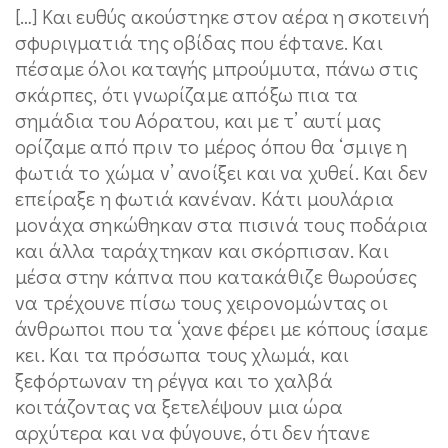
[…] Και ευθύς ακούστηκε στον αέρα η σκοτεινή
σφυριγματιά της οβίδας που έφτανε. Και
πέσαμε όλοι καταγής μπρούμυτα, πάνω στις
σκάρπες, ότι γνωρίζαμε απόξω πια τα
σημάδια του Αόρατου, και με τ’ αυτί μας
ορίζαμε από πριν το μέρος όπου θα ‘σμιγε η
φωτιά το χώμα ν’ ανοίξει και να χυθεί. Και δεν
επείραξε η φωτιά κανέναν. Κάτι μουλάρια
μονάχα σηκώθηκαν στα πισινά τους ποδάρια
και άλλα ταράχτηκαν και σκόρπισαν. Και
μέσα στην κάπνα που κατακάθιζε θωρούσες
να τρέχουνε πίσω τους χειρονομώντας οι
άνθρωποι που τα ‘χανε φέρει με κόπους ίσαμε
κει. Και τα πρόσωπα τους χλωμά, και
ξεφόρτωναν τη ρέγγα και το χαλβά
κοιτάζοντας να ξετελέψουν μια ώρα
αρχύτερα και να φύγουνε, ότι δεν ήτανε