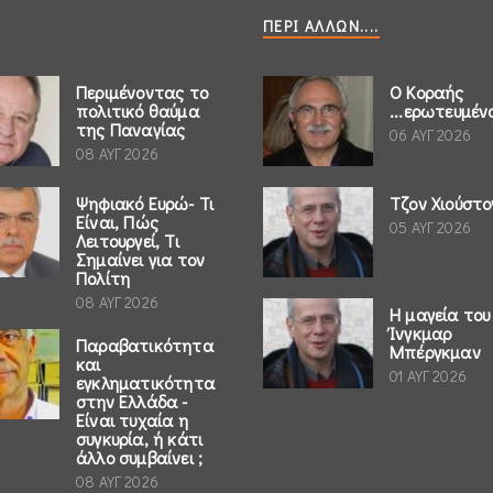
ΠΕΡΊ ΆΛΛΩΝ....
Περιμένοντας το
Ο Κοραής
πολιτικό θαύμα
...ερωτευμέν
της Παναγίας
06 ΑΥΓ 2026
08 ΑΥΓ 2026
Ψηφιακό Ευρώ- Τι
Τζον Χιούστο
Είναι, Πώς
05 ΑΥΓ 2026
Λειτουργεί, Τι
Σημαίνει για τον
Πολίτη
08 ΑΥΓ 2026
Η μαγεία του
Ίνγκμαρ
Παραβατικότητα
Μπέργκμαν
και
01 ΑΥΓ 2026
εγκληματικότητα
στην Ελλάδα -
Είναι τυχαία η
συγκυρία, ή κάτι
άλλο συμβαίνει ;
08 ΑΥΓ 2026