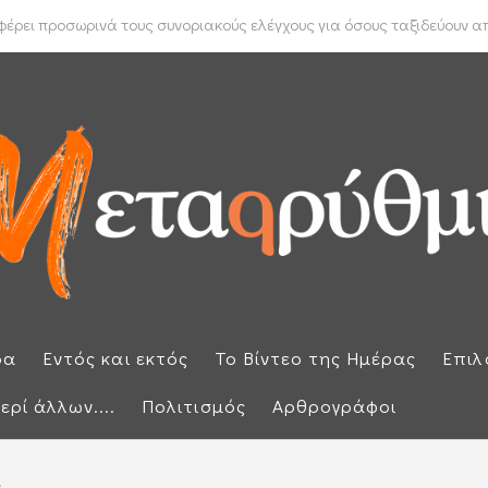
 Μπακέλας απέρριψε αιτήσεις για να ανασυρθεί από το αρχείο η ...
ρει προσωρινά τους συνοριακούς ελέγχους για όσους ταξιδεύουν από
ρα
Εντός και εκτός
Το Βίντεο της Ημέρας
Επιλ
ερί άλλων....
Πολιτισμός
Αρθρογράφοι