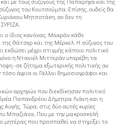
 και με τους συζύγους της Παπαρήγα και της
σύζυγος του Κουτσούμπα. Επίσης, ουδείς θα
 Κυριάκου Μητσοτάκη, αν δεν τη
ΣΥΡΙΖΑ.
ει ο ίδιος κανόνας. Μακράν κάθε
 της Θάτσερ και της Μέρκελ. Η σύζυγος του
ι εκδώσει μέχρι στιγμής κάποιο πολιτικό
μόνο η Ντανιέλ Μιττεράν υπερέβη τα
ποψη -σε ζήτημα εξωτερικής πολιτικής αν
τόσο άγρια οι Γάλλοι δημοσιογράφοι και
τικών αρχηγών που διεκδίκησαν πολιτικό
Ανδρέα Παπανδρέου Δήμητρα Λιάνη και η
 Αυγής. Τώρα, στις δύο αυτές κυρίες
τυ Μπαζιάνα. Που με την μακροσκελή
όλο μητέρας που προσπαθεί να στηρίξει το