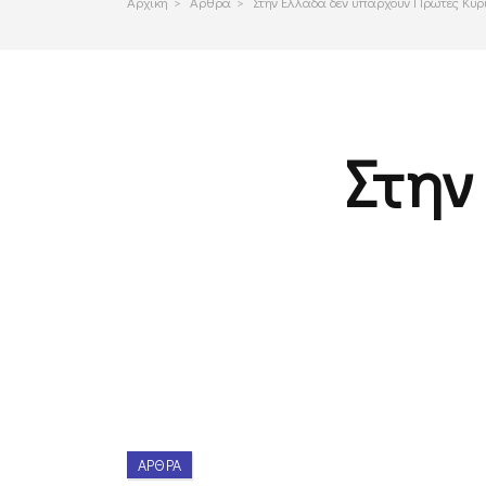
Αρχικη
>
Αρθρα
>
Στην Ελλάδα δεν υπάρχουν Πρώτες Κυρ
Στην
ΆΡΘΡΑ