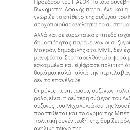
Προέδρου του ΠΑΣΟΚ. Το ίδιο συνέβη
Γεννηματά. Αφανής παραμένει και η 
γνώριζε το επίθετο της συζύγου του
στοχοποιούσε ανελέητα το σύστημα 
Αλλά και σε ευρωπαϊκό επίπεδο ισχύ
δημοσιότητας παρέμειναν οι σύζυγοι
Μακρόν, δημοφιλής στα ΜΜΕ, δεν έχε
μανιφέστο. Στο παρελθόν μία φορά 
εσκαμμένα και εξέφρασε πολιτική ά
θυμάμαι καλά- αλλά την περιέλαβαν 
δεν το επανέλαβε.
Οι μόνες περιπτώσεις συζύγων πολι
ρόλο, είναι η δεύτερη σύζυγος του 
σύζυγος του Μιχαλολιάκου της Χρυσής
προστίθεται και το όνομα της Μπέτ
πολιτική συνέντευξή της, θυμίζει ρ
ανήλικο τέκνο της.