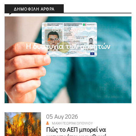
ΔΗΜΟΦΙΛΉ ΆΡΘΡΑ
05 Αυγ 2026
ΜΙΧΆΛΗΣ ΚΥΡΙΑΚΊΔΗΣ
Η δυστυχία των αρνητών
05 Αυγ 2026
ΜΆΧΗ ΓΕΩΡΓΑΚΟΠΟΎΛΟΥ
Πώς το ΑΕΠ μπορεί να