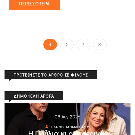
ΠΕΡΙΣΣΌΤΕΡΑ
1
2
3
ΠΡΟΤΕΊΝΕΤΕ ΤΟ ΆΡΘΡΟ ΣΕ ΦΊΛΟΥΣ
ΔΗΜΟΦΙΛΉ ΆΡΘΡΑ
08 Αυγ 2026
ΓΙΆΝΝΗΣ ΜΕΪΜΆΡΟΓΛΟΥ
Η Πούλια κι ο Αυγερινός