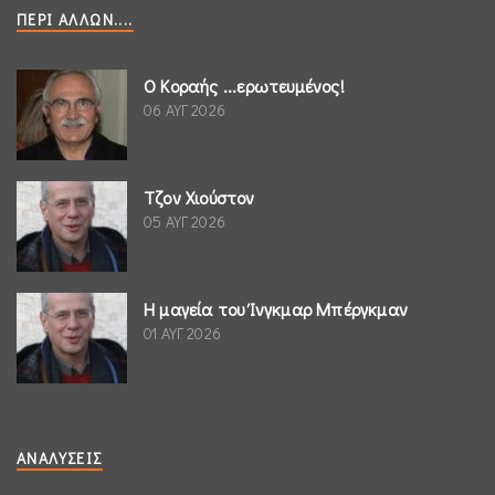
ΠΕΡΊ ΆΛΛΩΝ....
Ο Κοραής ...ερωτευμένος!
06 ΑΥΓ 2026
Τζον Χιούστον
05 ΑΥΓ 2026
Η μαγεία του Ίνγκμαρ Μπέργκμαν
01 ΑΥΓ 2026
ΑΝΑΛΎΣΕΙΣ