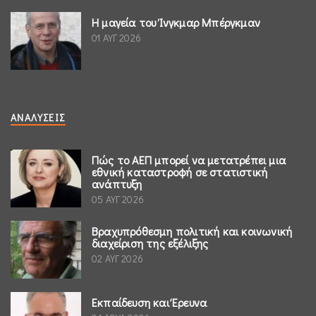
Η μαγεία του Ίνγκμαρ Μπέργκμαν
01 ΑΥΓ 2026
ΑΝΑΛΎΣΕΙΣ
Πώς το ΑΕΠ μπορεί να μετατρέπει μια
εθνική καταστροφή σε στατιστική
ανάπτυξη
05 ΑΥΓ 2026
Βραχυπρόθεσμη πολιτική και κοινωνική
διαχείριση της εξέλιξης
02 ΑΥΓ 2026
Εκπαίδευση και Έρευνα