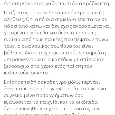
ένταση κάνοντας κάθε παρτίδα απρόβλεπτη.
Παίζοντας το συνειδητοποιούσαμε μερικές
αλήθειες. Ότι από ένα σημείο κι έπειτα αν σε
πάρει από κάτω και δεν έχεις αγορασμένα και
χτισμένα οικόπεδα και δεν εισπράττεις
ενοίκια από τους παίκτες που πέφτουν πάνω
τους, ο οικονομικός σου θάνατος είναι
βέβαιος. Αντίστοιχα μετά από ένα σημείο η
υπερσυγκέντρωση οικοπέδων με σπίτια και
ξενοδοχεία στα χέρια ενός παίκτη τον
καθιστούν ανίκητο.
Επίσης επειδή σε κάθε γύρο μόλις περνάει
ένας παίκτης από την αφετηρία παίρνει ένα
συγκεκριμένο ποσό χρήματων όσο
εξελίσσεται το παιχνίδι και τα οικόπεδα
έχουν πουληθεί και χτιστεί το κόστος των
ενοικίων που πρέπει να καταβάλεις