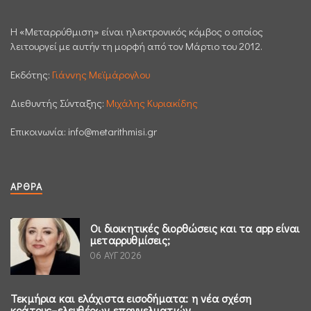
H «Μεταρρύθμιση» είναι ηλεκτρονικός κόμβος ο οποίος
λειτουργεί με αυτήν τη μορφή από τον Μάρτιο του 2012.
Εκδότης:
Γιάννης Μεϊμάρογλου
Διεθυντής Σύνταξης:
Μιχάλης Κυριακίδης
Επικοινωνία:
info@metarithmisi.gr
ΆΡΘΡΑ
Οι διοικητικές διορθώσεις και τα app είναι
μεταρρυθμίσεις;
06 ΑΥΓ 2026
Τεκμήρια και ελάχιστα εισοδήματα: η νέα σχέση
κράτους–ελευθέρων επαγγελματιών