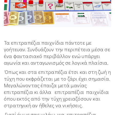
Τα επιτραπέζια παιχνίδια πάντοτε με
γοήτευαν. Συνδυάζουν την περιπέτεια μέσα σε
ένα φαντασιακό περιβάλλον ενώ υπάρχει
αγωνία και ανταγωνισμός σε λογικά πλαίσια.
Όπως και στα επιτραπέζια έτσι και στη ζωή η
τύχη που εκφράζεται με το ζάρι έχει σημασία.
Μεγαλώνοντας έπαιζα μετά μανίας
επιτραπέζια κι άλλα επιτραπέζια παιχνίδια
όπου εκτός από την τύχη χρειαζόσουν και
στρατηγική αν ήθελες να νικήσεις.
Γιατί όμως σας μιλάω για επιτραπέζια