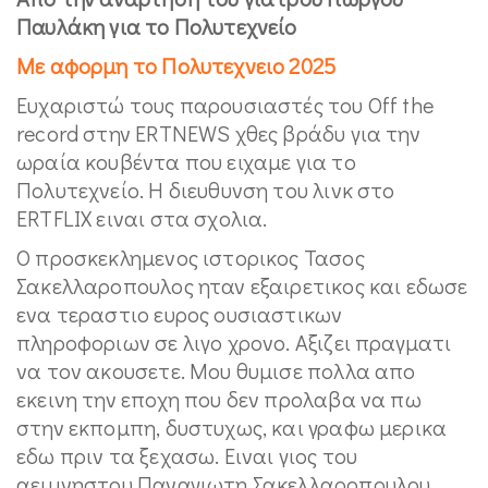
Παυλάκη για το Πολυτεχνείο
Με αφορμη το Πολυτεχνειο 2025
Ευχαριστώ τους παρουσιαστές του Off the
record στην ERTNEWS χθες βράδυ για την
ωραία κουβέντα που ειχαμε για το
Πολυτεχνείο. Η διευθυνση του λινκ στο
ERTFLIX ειναι στα σχολια.
Ο προσκεκλημενος ιστορικος Τασος
Σακελλαροπουλος ηταν εξαιρετικος και εδωσε
ενα τεραστιο ευρος ουσιαστικων
πληροφοριων σε λιγο χρονο. Αξιζει πραγματι
να τον ακουσετε. Μου θυμισε πολλα απο
εκεινη την εποχη που δεν προλαβα να πω
στην εκπομπη, δυστυχως, και γραφω μερικα
εδω πριν τα ξεχασω. Ειναι γιος του
αειμνηστου Παναγιωτη Σακελλαροπουλου,