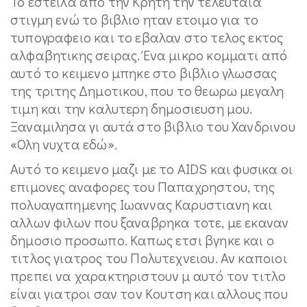
Το εστειλα από την Κρητη την τελευταια
στιγμη ενώ το βιβλιο ηταν ετοιμο για το
τυπογραφειο και το εβαλαν στο τελος εκτος
αλφαβητικης σειρας. Ένα μικρο κομματι από
αυτό το κειμενο μπηκε στο βιβλιο γλωσσας
της τριτης Δημοτικου, που το θεωρω μεγαλη
τιμη και την καλυτερη δημοσιευση μου.
Ξαναμιλησα γι αυτά στο βιβλιο του Χανδρινου
«Ολη νυχτα εδώ».
Αυτό το κειμενο μαζι με το AIDS και φυσικα οι
επιμονες αναφορες του Παπαχρηστου, της
πολυαγαπημενης Ιωαννας Καρυστιανη και
αλλων φιλων που ξαναβρηκα τοτε, με εκαναν
δημοσιο προσωπο. Καπως ετσι βγηκε και ο
τιτλος γιατρος του Πολυτεχνειου. Αν καποιοι
πρεπει να χαρακτηριστουν μ αυτό τον τιτλο
είναι γιατροι σαν τον Κουτση και αλλους που