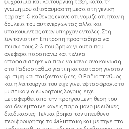
ψυχραιμια και λειτουργικη ταξη, κατα τη
γνωμη μου αξιοθαυμαστη μεσα στη γενικη
ταραχη. Ο καθενας εκανε οτι νομιζε οτι ηταν η
δουλεια του αυτενεργωντας αλλα και
υπακουωντας οταν υπηρχαν εντολες. Στη
Συντονιστικη Επιτροπη προσπαθησα να
πεισω τους 2-3 που βρηκα γι αυτα που
ανεφερα παραπανω και τελικα
αποφασιστηκε να παω να κανω ανακοινωση
στο Ραδιοσταθμο γιατι η κατασταση γινοταν
κρισιμη και παιζονταν ζωες. Ο Ραδιοσταθμος
και η λειτουργια του ειχε γινει εφτασφραγιστο
μυστικο για ευνοητους λογους, ειχε
μεταφερθει απο την προηγουμενη θεση του
και δεν εμπαινε κανεις παρα μονο με ειδικες
διαδικασιες. Τελικα βρηκα τον υπευθυνο
περιφρουρησης το Φιλιππακη και με πηγε στο
Ραδιοσταθμο, οπου εδωσα να διαβασουν μια