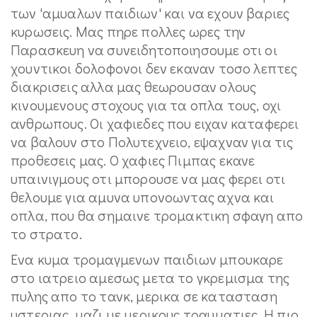
των 'αμυαλων παιδιων' και να εχουν βαριες
κυρωσεις. Μας πηρε πολλες ωρες την
Παρασκευη να συνειδητοποιησουμε οτι οι
χουντικοι δολοφονοι δεν εκαναν τοσο λεπτες
διακρισεις αλλα μας θεωρουσαν ολους
κινουμενους στοχους για τα οπλα τους, οχι
ανθρωπους. Οι χαφιεδες που ειχαν καταφερει
να βαλουν στο Πολυτεχνειο, εψαχναν για τις
προθεσεις μας. Ο χαφιες Πιμπας εκανε
υπαινιγμους οτι μπορουσε να μας φερει οτι
θελουμε για αμυνα υπονοωντας αχνα και
οπλα, που θα σημαινε τρομακτικη σφαγη απο
το στρατο.
Ενα κυμα τρομαγμενων παιδιων μπουκαρε
στο ιατρειο αμεσως μετα το γκρεμισμα της
πυλης απο το τανκ, μερικα σε κατασταση
υστεριας, μαζι με μερικους τραυματιες. Η πιο