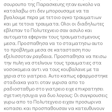
σουρουπο της Παρασκευης ηταν ευκολο να
καταλαβω οτι δεν μπορουσαμε να τα
βγαλουμε περα με τετοιο ογκο τραυματιων
και με τετοια τραυματα. Ολοι οι διαδηλωτες
εβλεπαν το Πολυτεχνειο σαν ασυλο και
αυτοματα εφερναν τους τραυματισμενους
μεσα. Προσπαθησα να το σταματησω αυτο
το προβλημα μεσα σε κατασταση που
εξελισσοταν ραγδαια. Προσπαθησα να πεισω
την πυλη να στελνουν τους τραυματιες στα
νοσοκομεια αντι να τους κουβαλανε με τα
χερια στο γιατρειο. Αυτο καπως εφαρμοστηκε
σταδιακα γιατι οταν γυρισα απο το
ραδιοσταθμο στο γιατρειο ειχε επικρατησει
σχετικη ησυχια για δυο λογους: Οι συγκρουσεις
γυρω απο το Πολυτεχνειο ειχαν προσωρινα
κοπασει και προσπαθουσαν να κατευθυνουν