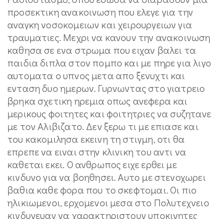
προσεκτικη ανακοινωση που ελεγε για την
αναγκη νοσοκομειων και χειρουργειων για
τραυματιες. Μεχρι να κανουν την ανακοινωση
καθησα σε ενα στρωμα που ειχαν βαλει τα
παιδια διπλα στον πομπο και με πηρε για λιγο
αυτοματα ο υπνος μετα απο ξενυχτι και
ενταση δυο ημερων. Γυρνωντας στο γιατρειο
βρηκα σχετικη ηρεμια οπως ανεφερα και
μερικους φοιτητες και φοιτητριες να συζητανε
με τον Αλιβιζατο. Δεν ξερω τι με επιασε και
του κακομιλησα εκεινη τη στιγμη, οτι θα
επρεπε να ειναι στην κλινικη του αντι να
καθεται εκει. Ο ανθρωπος ειχε ερθει με
κινδυνο για να βοηθησει. Αυτο με στενοχωρει
βαθια καθε φορα που το σκεφτομαι. Οι πιο
ηλικιωμενοι, ερχομενοι μεσα στο Πολυτεχνειο
κινδυνευαν να χαρακτηριστουν υποκινητες