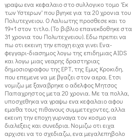
γραψω ενα κεφαλαιο στο συλλογικο τομο 'Εκ
των Υστερων' που βγηκε για τα 20 χρονια του
Πολυτεχνειου. Ο Λαλιωτης προσθεσε και το
19+1 στον τιτλο. (Το βιβλιο επανεκδοθηκε στα
31 χρονια του Πολυτεχνειου). Εδω πρεπει να
πω οτι εκεινη την εποχη ειχα γινει Ενα-
φεγγαρι-διασημος λογω της επιδημιας AIDS
και λογω μιας νεαρης δραστηριας
δημοσιογραφου της ΕΡΤ, της Εμυς Κροκιδη,
που επεμενε να με βγαζει στον αερα. Ετσι
νομιζω με ξαναβρηκε ο αδελφος Μητσος
Παπαχρηστος μετα 20 χρονια. Με τα πολλα,
υποσχεθηκα να γραψω ενα κεφαλαιο αφου
εμαθα τους πιθανους συμμετεχοντες, αλλα
εκεινη την εποχη γυρναγα τον κοσμο για
διαλεξεις και συνεδρια. Νομιζω οτι ειχα
αρχισει να το σχεδιαζω, ενα μεγαλεπηβολο