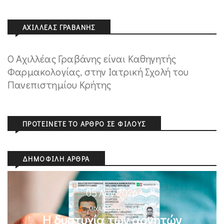
ΑΧΙΛΛΈΑΣ ΓΡΑΒΆΝΗΣ
Ο Αχιλλέας Γραβάνης είναι Καθηγητής
Φαρμακολογίας, στην Ιατρική Σχολή του
Πανεπιστημίου Κρήτης
ΠΡΟΤΕΊΝΕΤΕ ΤΟ ΆΡΘΡΟ ΣΕ ΦΊΛΟΥΣ
ΔΗΜΟΦΙΛΉ ΆΡΘΡΑ
05 Αυγ 2026
ΜΙΧΆΛΗΣ ΚΥΡΙΑΚΊΔΗΣ
Η δυστυχία των αρνητών