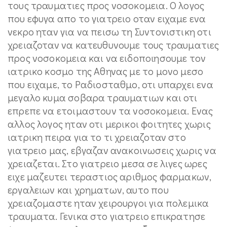
τους τραυματιες προς νοσοκομεια. Ο λογος
που εφυγα απο το γιατρειο οταν ειχαμε ενα
νεκρο ηταν για να πεισω τη Συντονιστικη οτι
χρειαζοταν να κατευθυνουμε τους τραυματιες
προς νοσοκομεια και να ειδοποιησουμε τον
ιατρικο κοσμο της Αθηνας με το μονο μεσο
που ειχαμε, το Ραδιοσταθμο, οτι υπαρχει ενα
μεγαλο κυμα σοβαρα τραυματιων και οτι
επρεπε να ετοιμαστουν τα νοσοκομεια. Ενας
αλλος λογος ηταν οτι μερικοι φοιτητες χωρις
ιατρικη πειρα για το τι χρειαζοταν στο
γιατρειο μας, εβγαζαν ανακοινωσεις χωρις να
χρειαζεται. Στο γιατρειο μεσα σε λιγες ωρες
ειχε μαζευτει τεραστιος αριθμος φαρμακων,
εργαλειων και χρηματων, αυτο που
χρειαζομαστε ηταν χειρουργοι για πολεμικα
τραυματα. Γενικα στο γιατρειο επικρατησε