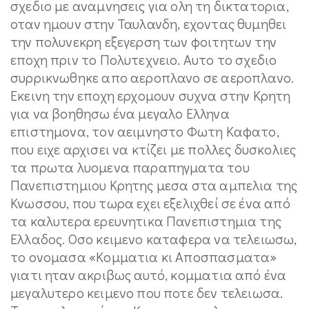
σχεδιο με αναμνησεις για ολη τη δικτατορια,
οταν ημουν στην Ταυλανδη, εχοντας θυμηθει
την πολυνεκρη εξεγερση των φοιτητων την
εποχη πριν το Πολυτεχνειο. Αυτο το σχεδιο
συρρικνωθηκε απο αεροπλανο σε αεροπλανο.
Εκεινη την εποχη ερχομουν συχνα στην Κρητη
για να βοηθησω ένα μεγαλο Ελληνα
επιστημονα, τον αειμνηστο Φωτη Καφατο,
που ειχε αρχισει να κτίζει με πολλες δυσκολιες
τα πρωτα λυομενα παραπηγματα του
Πανεπιστημιου Κρητης μεσα στα αμπελια της
Κνωσσου, που τωρα εχει εξελιχθεί σε ένα από
τα καλυτερα ερευνητικα Πανεπιστημια της
Ελλαδος. Οσο κειμενο καταφερα να τελειωσω,
το ονομασα «Κομματια κι Αποσπασματα»
γιατι ηταν ακριβως αυτό, κομματια από ένα
μεγαλυτερο κειμενο που ποτε δεν τελειωσα.