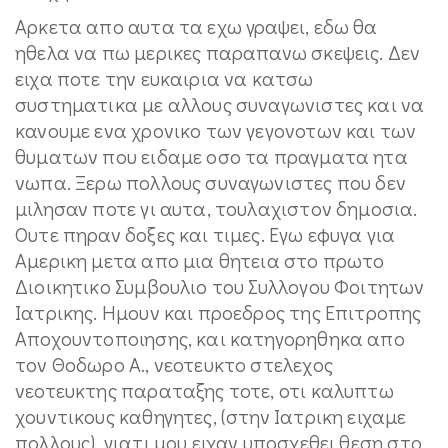
Αρκετα απο αυτα τα εχω γραψει, εδω θα
ηθελα να πω μερικες παραπανω σκεψεις. Δεν
ειχα ποτε την ευκαιρια να κατσω
συστηματικα με αλλους συναγωνιστες και να
κανουμε ενα χρονικο των γεγονοτων και των
θυματων που ειδαμε οσο τα πραγματα ητα
νωπα. Ξερω πολλους συναγωνιστες που δεν
μιλησαν ποτε γι αυτα, τουλαχιστον δημοσια.
Ουτε πηραν δοξες και τιμες. Εγω εφυγα για
Αμερικη μετα απο μια θητεια στο πρωτο
Διοικητικο Συμβουλιο του Συλλογου Φοιτητων
Ιατρικης. Ημουν και προεδρος της Επιτροπης
Αποχουντοποιησης, και κατηγορηθηκα απο
τον Θοδωρο Α., νεοτευκτο στελεχος
νεοτευκτης παραταξης τοτε, οτι καλυπτω
χουντικους καθηγητες, (στην Ιατρικη ειχαμε
πολλους), γιατι μου ειχαν υποσχεθει θεση στο