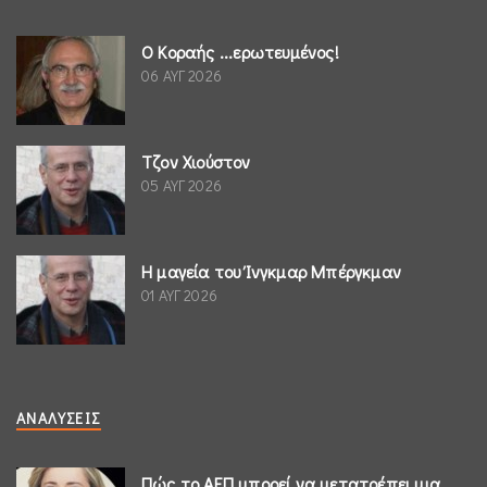
Ο Κοραής ...ερωτευμένος!
06 ΑΥΓ 2026
Τζον Χιούστον
05 ΑΥΓ 2026
Η μαγεία του Ίνγκμαρ Μπέργκμαν
01 ΑΥΓ 2026
ΑΝΑΛΎΣΕΙΣ
Πώς το ΑΕΠ μπορεί να μετατρέπει μια